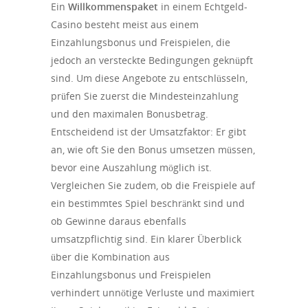
Ein
Willkommenspaket
in einem Echtgeld-
Casino besteht meist aus einem
Einzahlungsbonus und Freispielen, die
jedoch an versteckte Bedingungen geknüpft
sind. Um diese Angebote zu entschlüsseln,
prüfen Sie zuerst die Mindesteinzahlung
und den maximalen Bonusbetrag.
Entscheidend ist der Umsatzfaktor: Er gibt
an, wie oft Sie den Bonus umsetzen müssen,
bevor eine Auszahlung möglich ist.
Vergleichen Sie zudem, ob die Freispiele auf
ein bestimmtes Spiel beschränkt sind und
ob Gewinne daraus ebenfalls
umsatzpflichtig sind. Ein klarer Überblick
über die Kombination aus
Einzahlungsbonus und Freispielen
verhindert unnötige Verluste und maximiert