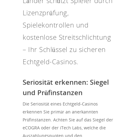
Länder schützt Spieler durch
Lizenzprüfung,
Spielekontrollen und
kostenlose Streitschlichtung
– Ihr Schlüssel zu sicheren
Echtgeld-Casinos.
Seriosität erkennen: Siegel
und Prüfinstanzen
Die Seriosität eines Echtgeld-Casinos
erkennen Sie primär an anerkannten
Prüfinstanzen. Achten Sie auf das Siegel der
eCOGRA oder der iTech Labs, welche die
Auszahlungsquoten und den