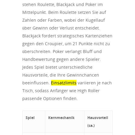
stehen Roulette, Blackjack und Poker im
Mittelpunkt. Beim Roulette setzen Sie auf
Zahlen oder Farben, wobei der Kugellauf
über Gewinn oder Verlust entscheidet.
Blackjack fordert strategisches Kartenziehen
gegen den Croupier, um 21 Punkte nicht zu
überschreiten. Poker verlangt Bluff und
Handbewertung gegen andere Spieler.
Jedes Spiel bietet unterschiedliche
Hausvorteile, die Ihre Gewinnchancen
beeinflussen.
Einsatzlimits
variieren je nach
Tisch, sodass Anfänger wie High Roller
passende Optionen finden.
Spiel
Kernmechanik
Hausvorteil
(ca.)