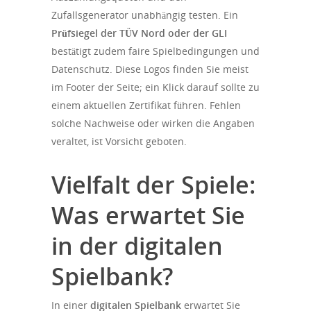
Zufallsgenerator unabhängig testen. Ein
Prüfsiegel der TÜV Nord oder der GLI
bestätigt zudem faire Spielbedingungen und
Datenschutz. Diese Logos finden Sie meist
im Footer der Seite; ein Klick darauf sollte zu
einem aktuellen Zertifikat führen. Fehlen
solche Nachweise oder wirken die Angaben
veraltet, ist Vorsicht geboten.
Vielfalt der Spiele:
Was erwartet Sie
in der digitalen
Spielbank?
In einer
digitalen Spielbank
erwartet Sie