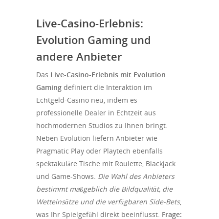
Live-Casino-Erlebnis:
Evolution Gaming und
andere Anbieter
Das
Live-Casino-Erlebnis mit Evolution
Gaming
definiert die Interaktion im
Echtgeld-Casino neu, indem es
professionelle Dealer in Echtzeit aus
hochmodernen Studios zu Ihnen bringt.
Neben Evolution liefern Anbieter wie
Pragmatic Play oder Playtech ebenfalls
spektakuläre Tische mit Roulette, Blackjack
und Game-Shows.
Die Wahl des Anbieters
bestimmt maßgeblich die Bildqualität, die
Wetteinsätze und die verfügbaren Side-Bets
,
was Ihr Spielgefühl direkt beeinflusst.
Frage: