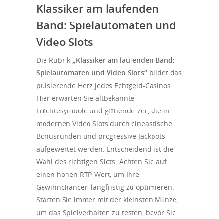
Klassiker am laufenden
Band: Spielautomaten und
Video Slots
Die Rubrik
„Klassiker am laufenden Band:
Spielautomaten und Video Slots“
bildet das
pulsierende Herz jedes Echtgeld-Casinos.
Hier erwarten Sie altbekannte
Früchtesymbole und glühende 7er, die in
modernen Video Slots durch cineastische
Bonusrunden und progressive Jackpots
aufgewertet werden. Entscheidend ist die
Wahl des richtigen Slots: Achten Sie auf
einen hohen RTP-Wert, um Ihre
Gewinnchancen langfristig zu optimieren.
Starten Sie immer mit der kleinsten Münze,
um das Spielverhalten zu testen, bevor Sie