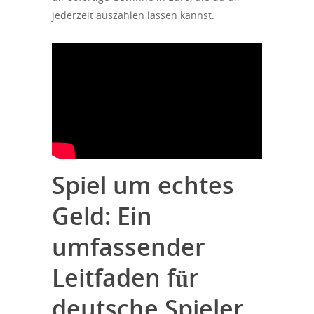
jederzeit auszahlen lassen kannst.
Spiel um echtes
Geld: Ein
umfassender
Leitfaden für
deutsche Spieler