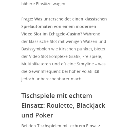
höhere Einsätze wagen.
Frage: Was unterscheidet einen klassischen
Spielautomaten von einem modernen
Video Slot im Echtgeld-Casino?
Während
der klassische Slot mit wenigen Walzen und
Basissymbolen wie Kirschen punktet, bietet
der Video Slot komplexe Grafik, Freispiele,
Multiplikatoren und oft eine Storyline – was
die Gewinnfrequenz bei hoher Volatilität
jedoch unberechenbarer macht.
Tischspiele mit echtem
Einsatz: Roulette, Blackjack
und Poker
Bei den
Tischspielen mit echtem Einsatz