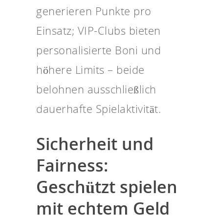
generieren Punkte pro
Einsatz; VIP-Clubs bieten
personalisierte Boni und
höhere Limits – beide
belohnen ausschließlich
dauerhafte Spielaktivität.
Sicherheit und
Fairness:
Geschützt spielen
mit echtem Geld