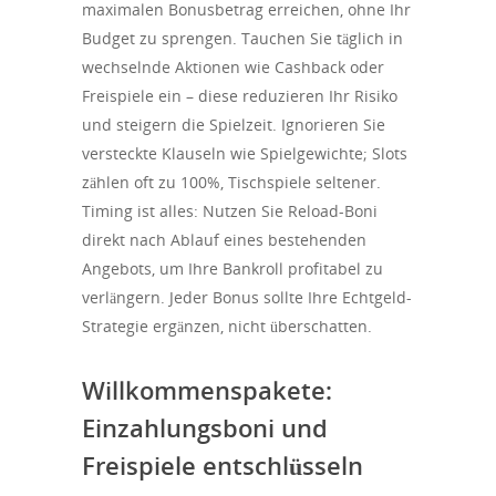
maximalen Bonusbetrag erreichen, ohne Ihr
Budget zu sprengen. Tauchen Sie täglich in
wechselnde Aktionen wie Cashback oder
Freispiele ein – diese reduzieren Ihr Risiko
und steigern die Spielzeit. Ignorieren Sie
versteckte Klauseln wie Spielgewichte; Slots
zählen oft zu 100%, Tischspiele seltener.
Timing ist alles: Nutzen Sie Reload-Boni
direkt nach Ablauf eines bestehenden
Angebots, um Ihre Bankroll profitabel zu
verlängern. Jeder Bonus sollte Ihre Echtgeld-
Strategie ergänzen, nicht überschatten.
Willkommenspakete:
Einzahlungsboni und
Freispiele entschlüsseln