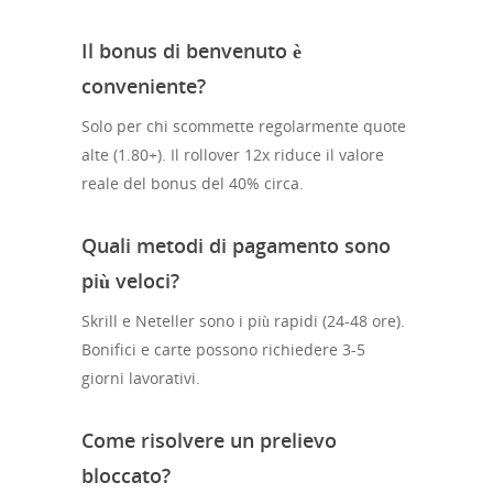
Il bonus di benvenuto è
conveniente?
Solo per chi scommette regolarmente quote
alte (1.80+). Il rollover 12x riduce il valore
reale del bonus del 40% circa.
Quali metodi di pagamento sono
più veloci?
Skrill e Neteller sono i più rapidi (24-48 ore).
Bonifici e carte possono richiedere 3-5
giorni lavorativi.
Come risolvere un prelievo
bloccato?