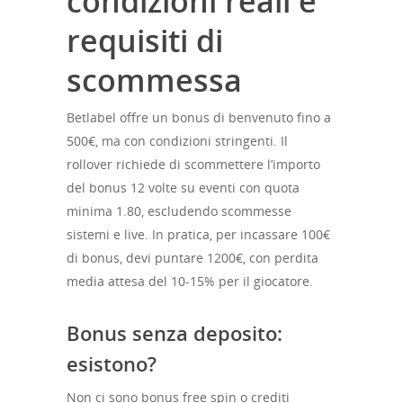
condizioni reali e
requisiti di
scommessa
Betlabel offre un bonus di benvenuto fino a
500€, ma con condizioni stringenti. Il
rollover richiede di scommettere l’importo
del bonus 12 volte su eventi con quota
minima 1.80, escludendo scommesse
sistemi e live. In pratica, per incassare 100€
di bonus, devi puntare 1200€, con perdita
media attesa del 10-15% per il giocatore.
Bonus senza deposito:
esistono?
Non ci sono bonus free spin o crediti