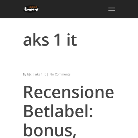
aks 1 it
Recensione_di_betlabel_reviews_with_bonus
By
bjx
|
aks 1 it
|
No Comments
Recensione
Betlabel:
bonus,