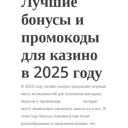
Лучшие
бонусы и
промокоды
для казино
в 2025 году
В 2025 году онлайн-казино предлагают игрокам
массу возможностей для получения выгодных
бонусов и промокодов,
Iris Casino
которые
могут значительно увеличить шансы на успех. В
этом году бонусы становятся еще более
разнообразными и привлекательными, что