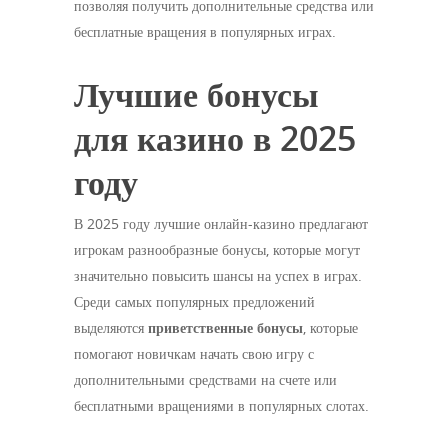
позволяя получить дополнительные средства или
бесплатные вращения в популярных играх.
Лучшие бонусы
для казино в 2025
году
В 2025 году лучшие онлайн-казино предлагают
игрокам разнообразные бонусы, которые могут
значительно повысить шансы на успех в играх.
Среди самых популярных предложений
выделяются
приветственные бонусы
, которые
помогают новичкам начать свою игру с
дополнительными средствами на счете или
бесплатными вращениями в популярных слотах.