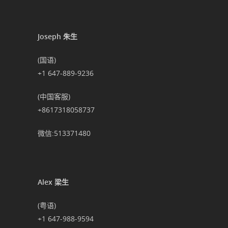
Joseph 朱生
(国语)
+1 647-889-9236
(中国客服)
+8617318058737
微信:513371480
Alex 梁生
(粤语)
+1 647-988-9594