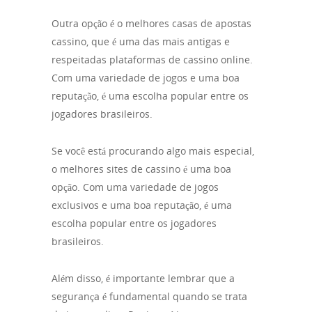
Outra opção é o melhores casas de apostas
cassino, que é uma das mais antigas e
respeitadas plataformas de cassino online.
Com uma variedade de jogos e uma boa
reputação, é uma escolha popular entre os
jogadores brasileiros.
Se você está procurando algo mais especial,
o melhores sites de cassino é uma boa
opção. Com uma variedade de jogos
exclusivos e uma boa reputação, é uma
escolha popular entre os jogadores
brasileiros.
Além disso, é importante lembrar que a
segurança é fundamental quando se trata