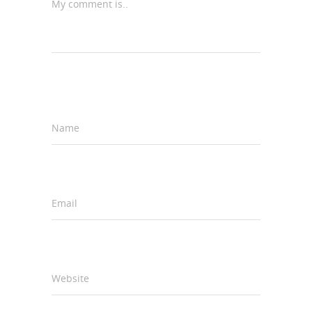
My comment is..
Name
*
Email
*
Website