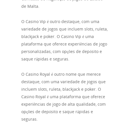
de Malta.
O Casino Vip é outro destaque, com uma
variedade de jogos que incluem slots, ruleta,
blackjack e poker. O Casino Vip é uma
plataforma que oferece experiências de jogo
personalizadas, com opções de depósito e
saque rápidas e seguras.
O Casino Royal é outro nome que merece
destaque, com uma variedade de jogos que
incluem slots, ruleta, blackjack e poker. O
Casino Royal é uma plataforma que oferece
experiências de jogo de alta qualidade, com
opções de depósito e saque rápidas e
seguras.