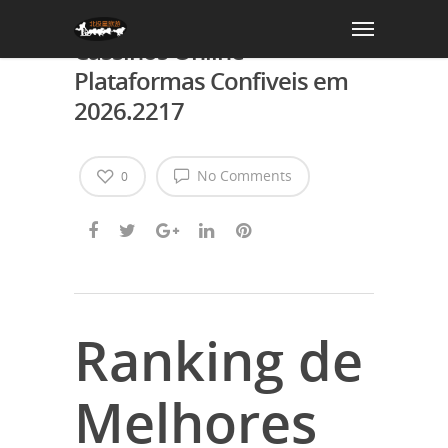
Ranking de Melhores
Cassinos Online
Plataformas Confiveis em
2026.2217
No Comments
0
Ranking de
Melhores