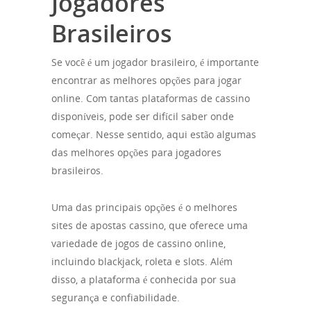
Jogadores
Brasileiros
Se você é um jogador brasileiro, é importante
encontrar as melhores opções para jogar
online. Com tantas plataformas de cassino
disponíveis, pode ser difícil saber onde
começar. Nesse sentido, aqui estão algumas
das melhores opções para jogadores
brasileiros.
Uma das principais opções é o melhores
sites de apostas cassino, que oferece uma
variedade de jogos de cassino online,
incluindo blackjack, roleta e slots. Além
disso, a plataforma é conhecida por sua
segurança e confiabilidade.