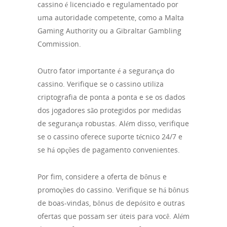
cassino é licenciado e regulamentado por
uma autoridade competente, como a Malta
Gaming Authority ou a Gibraltar Gambling
Commission.
Outro fator importante é a segurança do
cassino. Verifique se o cassino utiliza
criptografia de ponta a ponta e se os dados
dos jogadores são protegidos por medidas
de segurança robustas. Além disso, verifique
se o cassino oferece suporte técnico 24/7 e
se há opções de pagamento convenientes.
Por fim, considere a oferta de bônus e
promoções do cassino. Verifique se há bônus
de boas-vindas, bônus de depósito e outras
ofertas que possam ser úteis para você. Além