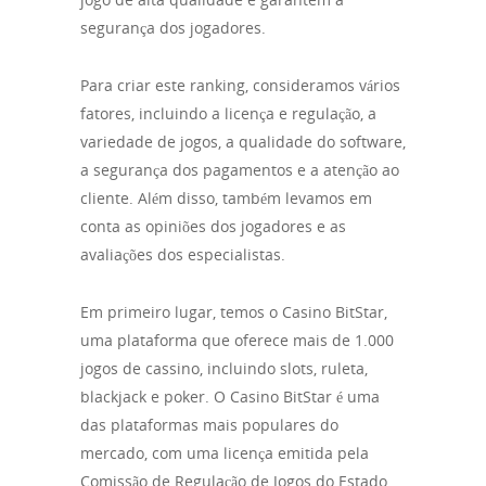
segurança dos jogadores.
Para criar este ranking, consideramos vários
fatores, incluindo a licença e regulação, a
variedade de jogos, a qualidade do software,
a segurança dos pagamentos e a atenção ao
cliente. Além disso, também levamos em
conta as opiniões dos jogadores e as
avaliações dos especialistas.
Em primeiro lugar, temos o Casino BitStar,
uma plataforma que oferece mais de 1.000
jogos de cassino, incluindo slots, ruleta,
blackjack e poker. O Casino BitStar é uma
das plataformas mais populares do
mercado, com uma licença emitida pela
Comissão de Regulação de Jogos do Estado