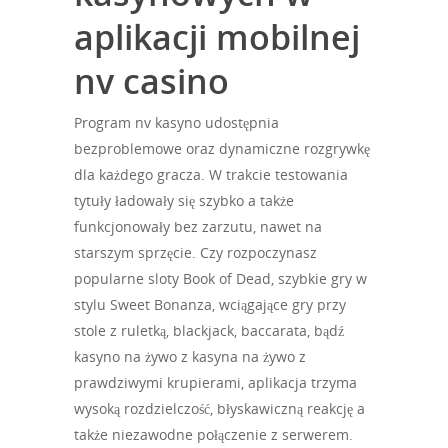
aplikacji mobilnej
nv casino
Program nv kasyno udostępnia
bezproblemowe oraz dynamiczne rozgrywkę
dla każdego gracza. W trakcie testowania
tytuły ładowały się szybko a także
funkcjonowały bez zarzutu, nawet na
starszym sprzęcie. Czy rozpoczynasz
popularne sloty Book of Dead, szybkie gry w
stylu Sweet Bonanza, wciągające gry przy
stole z ruletką, blackjack, baccarata, bądź
kasyno na żywo z kasyna na żywo z
prawdziwymi krupierami, aplikacja trzyma
wysoką rozdzielczość, błyskawiczną reakcję a
także niezawodne połączenie z serwerem.