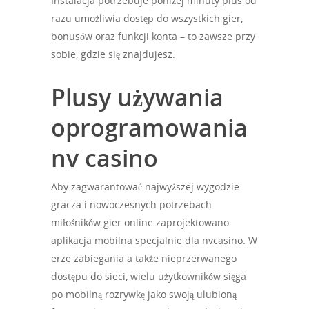
Instalacja potrzebuje poniżej minuty plus od
razu umożliwia dostęp do wszystkich gier,
bonusów oraz funkcji konta – to zawsze przy
sobie, gdzie się znajdujesz.
Plusy używania
oprogramowania
nv casino
Aby zagwarantować najwyższej wygodzie
gracza i nowoczesnych potrzebach
miłośników gier online zaprojektowano
aplikacja mobilna specjalnie dla nvcasino. W
erze zabiegania a także nieprzerwanego
dostępu do sieci, wielu użytkowników sięga
po mobilną rozrywkę jako swoją ulubioną