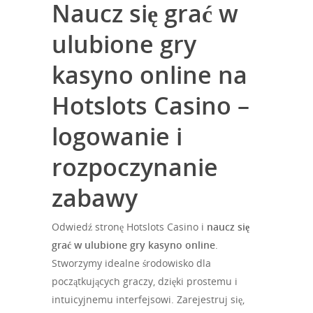
Naucz się grać w
ulubione gry
kasyno online na
Hotslots Casino –
logowanie i
rozpoczynanie
zabawy
Odwiedź stronę Hotslots Casino i
naucz się
grać w ulubione gry kasyno online
.
Stworzymy idealne środowisko dla
początkujących graczy, dzięki prostemu i
intuicyjnemu interfejsowi. Zarejestruj się,