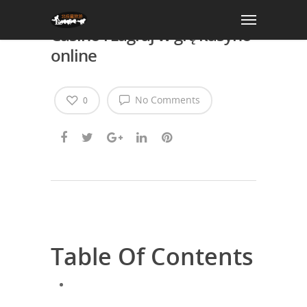
Zaloguj się do Hotslots
Casino i zagraj w grę kasyno
online
No Comments
0
Table Of Contents
Jak zalogować się do Hotslots Casino i
zacząć grać w grę kasyno online?