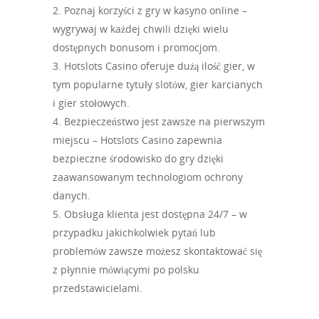
2. Poznaj korzyści z gry w kasyno online –
wygrywaj w każdej chwili dzięki wielu
dostępnych bonusom i promocjom.
3. Hotslots Casino oferuje dużą ilość gier, w
tym popularne tytuły slotów, gier karcianych
i gier stołowych.
4. Bezpieczeństwo jest zawsze na pierwszym
miejscu – Hotslots Casino zapewnia
bezpieczne środowisko do gry dzięki
zaawansowanym technologiom ochrony
danych.
5. Obsługa klienta jest dostępna 24/7 – w
przypadku jakichkolwiek pytań lub
problemów zawsze możesz skontaktować się
z płynnie mówiącymi po polsku
przedstawicielami.