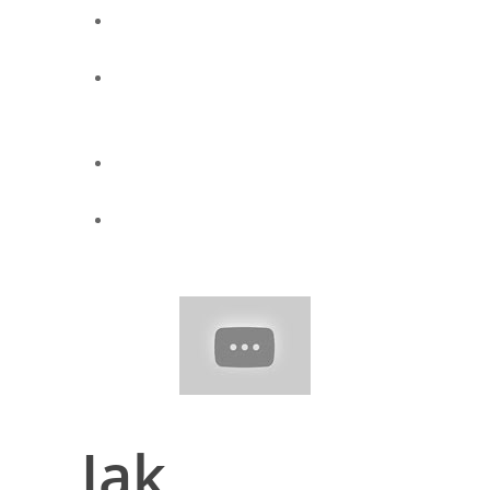
Poznaj korzyści z gry w kasyno online na
Hotslots Casino – sposób logowania
Naucz się grać w ulubione gry kasyno
online na Hotslots Casino – logowanie i
rozpoczynanie zabawy
Hotslots Casino – logowanie i wybór gry
kasyno online – rozpocznij grę teraz!
Czy mogę zagrać w gry kasyno online w
Hotslots Casino po zalogowaniu?
Jak