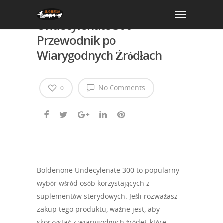
Zakup Boldenone
Undecylenate 300 –
Przewodnik po
Wiarygodnych Źródłach
No Comments
0
Boldenone Undecylenate 300 to popularny
wybór wśród osób korzystających z
suplementów sterydowych. Jeśli rozważasz
zakup tego produktu, ważne jest, aby
skorzystać z wiarygodnych źródeł, które