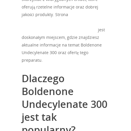
oferują rzetelne informacje oraz dobrej
jakości produkty. Strona
https://sterydy-
legalli.com/produkt/boldenone-
undecylenate-300-mg-biotech-beijing/
jest
doskonałym miejscem, gdzie znajdziesz
aktualne informacje na temat Boldenone
Undecylenate 300 oraz ofertę tego
preparatu.
Dlaczego
Boldenone
Undecylenate 300
jest tak
popularny?