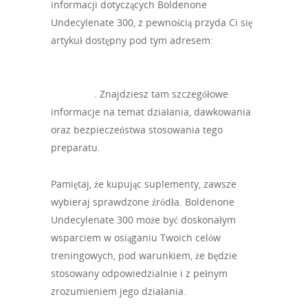
informacji dotyczących Boldenone
Undecylenate 300, z pewnością przyda Ci się
artykuł dostępny pod tym adresem:
https://avimazaltarim.co.il/boldenone-
undecylenate-300-wszystko-co-musisz-
wiedziec/
. Znajdziesz tam szczegółowe
informacje na temat działania, dawkowania
oraz bezpieczeństwa stosowania tego
preparatu.
Pamiętaj, że kupując suplementy, zawsze
wybieraj sprawdzone źródła. Boldenone
Undecylenate 300 może być doskonałym
wsparciem w osiąganiu Twoich celów
treningowych, pod warunkiem, że będzie
stosowany odpowiedzialnie i z pełnym
zrozumieniem jego działania.