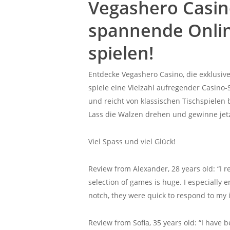
Vegashero Casin
spannende Online
spielen!
Entdecke Vegashero Casino, die exklusiv
spiele eine Vielzahl aufregender Casino
und reicht von klassischen Tischspielen
Lass die Walzen drehen und gewinne jetz
Viel Spass und viel Glück!
Review from Alexander, 28 years old: “I r
selection of games is huge. I especially 
notch, they were quick to respond to my in
Review from Sofia, 35 years old: “I have