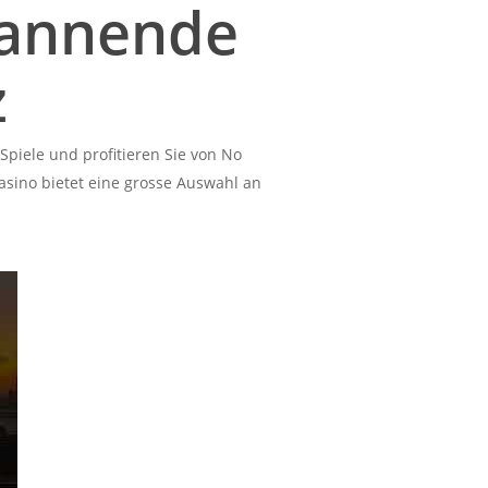
pannende
z
piele und profitieren Sie von No
Casino bietet eine grosse Auswahl an