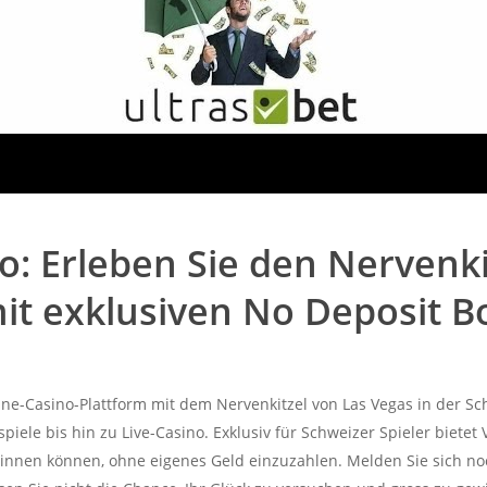
: Erleben Sie den Nervenki
it exklusiven No Deposit B
ine-Casino-Plattform mit dem Nervenkitzel von Las Vegas in der Sc
spiele bis hin zu Live-Casino. Exklusiv für Schweizer Spieler biet
innen können, ohne eigenes Geld einzuzahlen. Melden Sie sich no