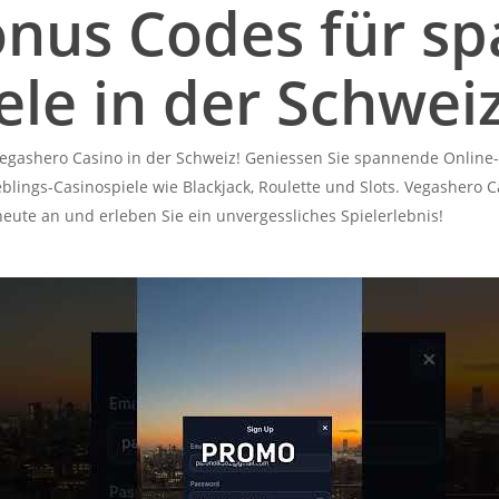
onus Codes für s
ele in der Schwei
egashero Casino in der Schweiz! Geniessen Sie spannende Online-S
eblings-Casinospiele wie Blackjack, Roulette und Slots. Vegashero 
eute an und erleben Sie ein unvergessliches Spielerlebnis!