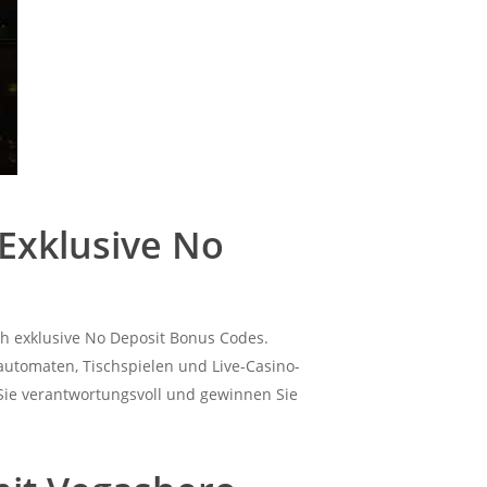
 Exklusive No
ch exklusive No Deposit Bonus Codes.
lautomaten, Tischspielen und Live-Casino-
 Sie verantwortungsvoll und gewinnen Sie