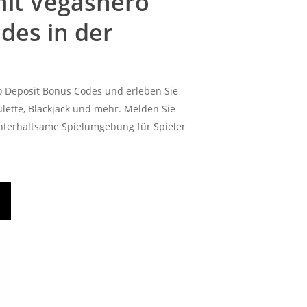
mit Vegashero
des in der
No Deposit Bonus Codes und erleben Sie
lette, Blackjack und mehr. Melden Sie
unterhaltsame Spielumgebung für Spieler