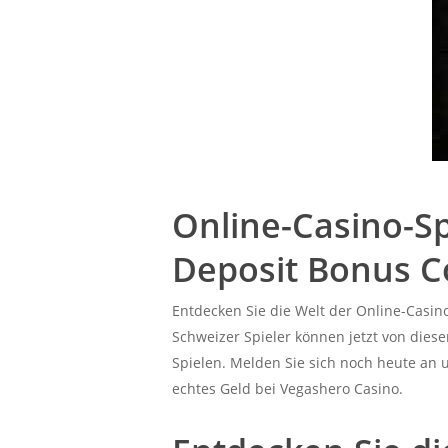
Online-Casino-Sp
Deposit Bonus Co
Entdecken Sie die Welt der Online-Casin
Schweizer Spieler können jetzt von diese
Spielen. Melden Sie sich noch heute an 
echtes Geld bei Vegashero Casino.