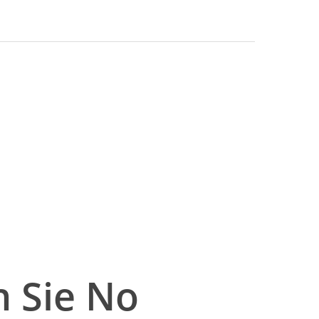
es in der Schweiz
Bonus Codes in der Schweiz
es in der Schweiz
 – Jetzt spielen!
n Sie No