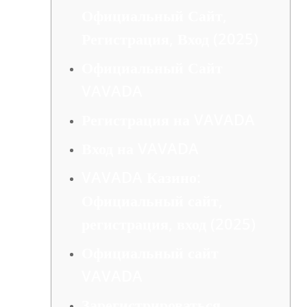
Официальный Сайт,
Регистрация, Вход (2025)
Официальный Сайт
VAVADA
Регистрация на VAVADA
Вход на VAVADA
VAVADA Казино:
Официальный сайт,
регистрация, вход (2025)
Официальный сайт
VAVADA
Зарегистрироваться