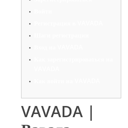
Войти
Регистрация в VAVADA
Шаги регистрации
Вход на VAVADA
Как зарегистрироваться на
VAVADA
Как войти на VAVADA
VAVADA |