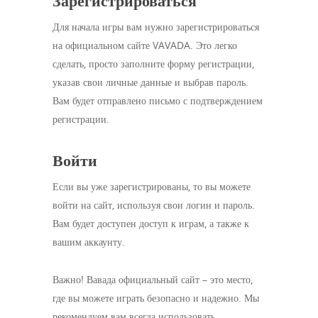
Зарегистрироваться
Для начала игры вам нужно зарегистрироваться
на официальном сайте VAVADA. Это легко
сделать, просто заполните форму регистрации,
указав свои личные данные и выбрав пароль.
Вам будет отправлено письмо с подтверждением
регистрации.
Войти
Если вы уже зарегистрированы, то вы можете
войти на сайт, используя свои логин и пароль.
Вам будет доступен доступ к играм, а также к
вашим аккаунту.
Важно! Вавада официальный сайт – это место,
где вы можете играть безопасно и надежно. Мы
рекомендуем вам всегда использовать