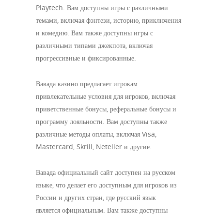
Playtech. Вам доступны игры с различными
темами, включая фэнтези, историю, приключения
и комедию. Вам также доступны игры с
различными типами джекпота, включая
прогрессивные и фиксированные.
Вавада казино предлагает игрокам
привлекательные условия для игроков, включая
приветственные бонусы, реферальные бонусы и
программу лояльности. Вам доступны также
различные методы оплаты, включая Visa,
Mastercard, Skrill, Neteller и другие.
Вавада официальный сайт доступен на русском
языке, что делает его доступным для игроков из
России и других стран, где русский язык
является официальным. Вам также доступны