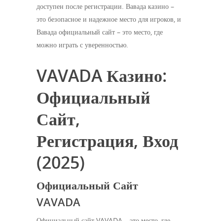
доступен после регистрации. Вавада казино –
это безопасное и надежное место для игроков, и
Вавада официальный сайт – это место, где
можно играть с уверенностью.
VAVADA Казино:
Официальный
Сайт,
Регистрация, Вход
(2025)
Официальный Сайт
VAVADA
Официальный сайт VAVADA – это место, где