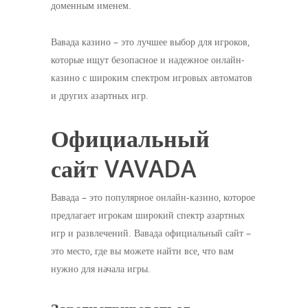
доменным именем.
Вавада казино – это лучшее выбор для игроков,
которые ищут безопасное и надежное онлайн-
казино с широким спектром игровых автоматов
и других азартных игр.
Официальный
сайт VAVADA
Вавада – это популярное онлайн-казино, которое
предлагает игрокам широкий спектр азартных
игр и развлечений. Вавада официальный сайт –
это место, где вы можете найти все, что вам
нужно для начала игры.