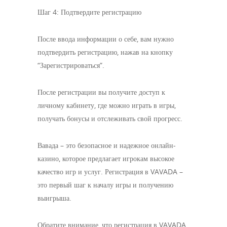
Шаг 4: Подтвердите регистрацию
После ввода информации о себе, вам нужно
подтвердить регистрацию, нажав на кнопку
“Зарегистрироваться”.
После регистрации вы получите доступ к
личному кабинету, где можно играть в игры,
получать бонусы и отслеживать свой прогресс.
Вавада – это безопасное и надежное онлайн-
казино, которое предлагает игрокам высокое
качество игр и услуг. Регистрация в VAVADA –
это первый шаг к началу игры и получению
выигрыша.
Обратите внимание, что регистрация в VAVADA