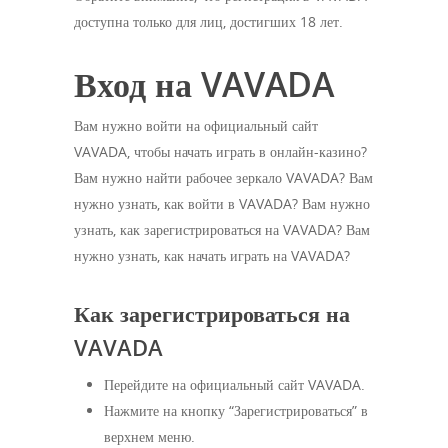
доступна только для лиц, достигших 18 лет.
Вход на VAVADA
Вам нужно войти на официальный сайт
VAVADA, чтобы начать играть в онлайн-казино?
Вам нужно найти рабочее зеркало VAVADA? Вам
нужно узнать, как войти в VAVADA? Вам нужно
узнать, как зарегистрироваться на VAVADA? Вам
нужно узнать, как начать играть на VAVADA?
Как зарегистрироваться на
VAVADA
Перейдите на официальный сайт VAVADA.
Нажмите на кнопку “Зарегистрироваться” в
верхнем меню.