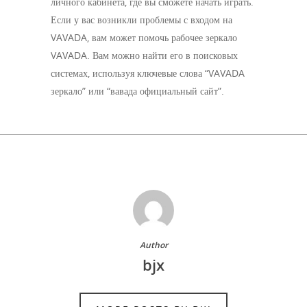
личного кабинета, где вы сможете начать играть.
Если у вас возникли проблемы с входом на
VAVADA, вам может помочь рабочее зеркало
VAVADA. Вам можно найти его в поисковых
системах, используя ключевые слова “VAVADA
зеркало” или “вавада официальный сайт”.
Author
bjx