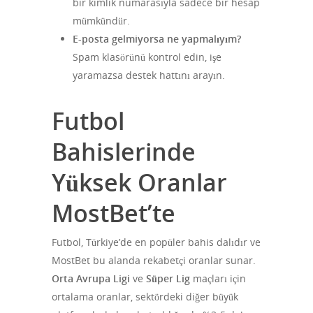
bir kimlik numarasıyla sadece bir hesap
mümkündür.
E‑posta gelmiyorsa ne yapmalıyım?
Spam klasörünü kontrol edin, işe
yaramazsa destek hattını arayın.
Futbol
Bahislerinde
Yüksek Oranlar
MostBet’te
Futbol, Türkiye’de en popüler bahis dalıdır ve
MostBet bu alanda rekabetçi oranlar sunar.
Orta Avrupa Ligi
ve
Süper Lig
maçları için
ortalama oranlar, sektördeki diğer büyük