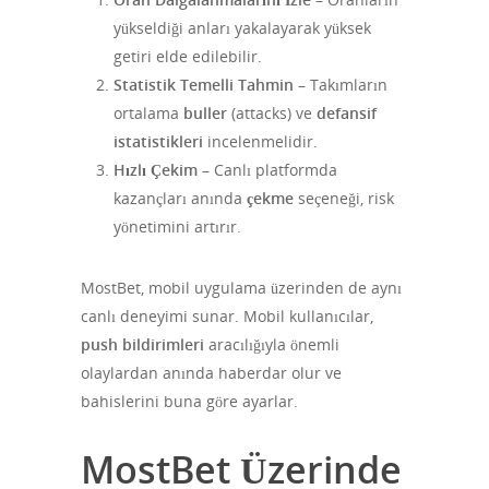
yükseldiği anları yakalayarak yüksek
getiri elde edilebilir.
Statistik Temelli Tahmin
– Takımların
ortalama
buller
(attacks) ve
defansif
istatistikleri
incelenmelidir.
Hızlı Çekim
– Canlı platformda
kazançları anında
çekme
seçeneği, risk
yönetimini artırır.
MostBet, mobil uygulama üzerinden de aynı
canlı deneyimi sunar. Mobil kullanıcılar,
push bildirimleri
aracılığıyla önemli
olaylardan anında haberdar olur ve
bahislerini buna göre ayarlar.
MostBet Üzerinde