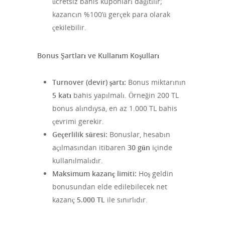
ücretsiz bahis kuponları dağıtılır;
kazancın %100’ü gerçek para olarak
çekilebilir.
Bonus Şartları ve Kullanım Koşulları
Turnover (devir) şartı:
Bonus miktarının
5 katı
bahis yapılmalı. Örneğin 200 TL
bonus alındıysa, en az 1.000 TL bahis
çevrimi gerekir.
Geçerlilik süresi:
Bonuslar, hesabın
açılmasından itibaren
30 gün
içinde
kullanılmalıdır.
Maksimum kazanç limiti:
Hoş geldin
bonusundan elde edilebilecek net
kazanç
5.000 TL
ile sınırlıdır.