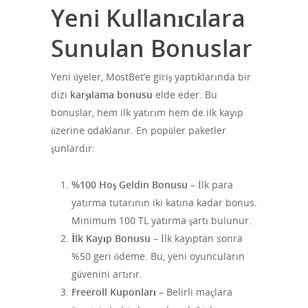
Yeni Kullanıcılara
Sunulan Bonuslar
Yeni üyeler, MostBet’e giriş yaptıklarında bir
dizi
karşılama bonusu
elde eder. Bu
bonuslar, hem ilk yatırım hem de ilk kayıp
üzerine odaklanır. En popüler paketler
şunlardır:
%100 Hoş Geldin Bonusu
– İlk para
yatırma tutarının iki katına kadar bonus.
Minimum 100 TL yatırma şartı bulunur.
İlk Kayıp Bonusu
– İlk kayıptan sonra
%50 geri ödeme. Bu, yeni oyuncuların
güvenini artırır.
Freeroll Kuponları
– Belirli maçlara