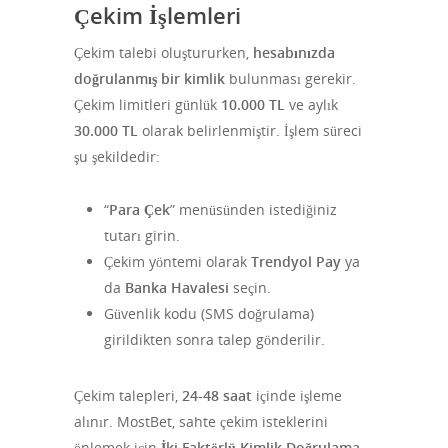
Çekim İşlemleri
Çekim talebi oluştururken,
hesabınızda
doğrulanmış bir kimlik
bulunması gerekir.
Çekim limitleri günlük
10.000 TL
ve aylık
30.000 TL
olarak belirlenmiştir. İşlem süreci
şu şekildedir:
“
Para Çek
” menüsünden istediğiniz
tutarı girin.
Çekim yöntemi olarak
Trendyol Pay
ya
da
Banka Havalesi
seçin.
Güvenlik kodu (SMS doğrulama)
girildikten sonra talep gönderilir.
Çekim talepleri,
24‑48 saat
içinde işleme
alınır. MostBet, sahte çekim isteklerini
önlemek için
İki Faktörlü Kimlik Doğrulama