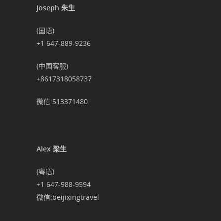
Joseph 朱生
(国语)
+1 647-889-9236
(中国客服)
+8617318058737
微信:513371480
Alex 梁生
(粤语)
+1 647-988-9594
微信:beijixingtravel