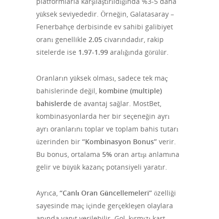
platformlarla karşılaştırıldığında %3‑5 daha
yüksek seviyededir. Örneğin, Galatasaray –
Fenerbahçe derbisinde ev sahibi galibiyet
oranı genellikle
2.05
civarındadır, rakip
sitelerde ise
1.97‑1.99
aralığında görülür.
Oranların yüksek olması, sadece tek maç
bahislerinde değil,
kombine (multiple)
bahislerde
de avantaj sağlar. MostBet,
kombinasyonlarda her bir seçeneğin ayrı
ayrı oranlarını toplar ve toplam bahis tutarı
üzerinden bir
“Kombinasyon Bonus”
verir.
Bu bonus, ortalama
5%
oran artışı anlamına
gelir ve büyük kazanç potansiyeli yaratır.
Ayrıca,
“Canlı Oran Güncellemeleri”
özelliği
sayesinde maç içinde gerçekleşen olaylara
anında yanıt verilebilir. Gol, kırmızı kart,