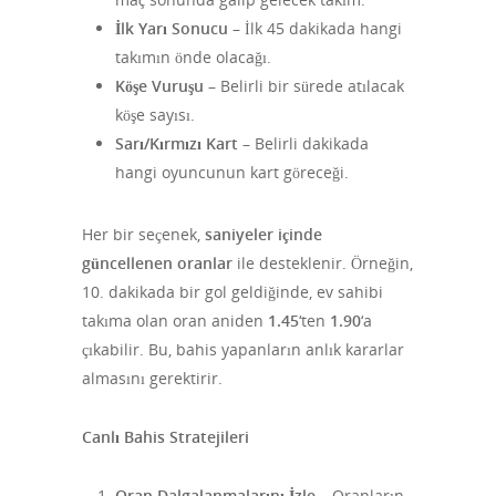
İlk Yarı Sonucu
– İlk 45 dakikada hangi
takımın önde olacağı.
Köşe Vuruşu
– Belirli bir sürede atılacak
köşe sayısı.
Sarı/Kırmızı Kart
– Belirli dakikada
hangi oyuncunun kart göreceği.
Her bir seçenek,
saniyeler içinde
güncellenen oranlar
ile desteklenir. Örneğin,
10. dakikada bir gol geldiğinde, ev sahibi
takıma olan oran aniden
1.45
‘ten
1.90
‘a
çıkabilir. Bu, bahis yapanların anlık kararlar
almasını gerektirir.
Canlı Bahis Stratejileri
Oran Dalgalanmalarını İzle
– Oranların