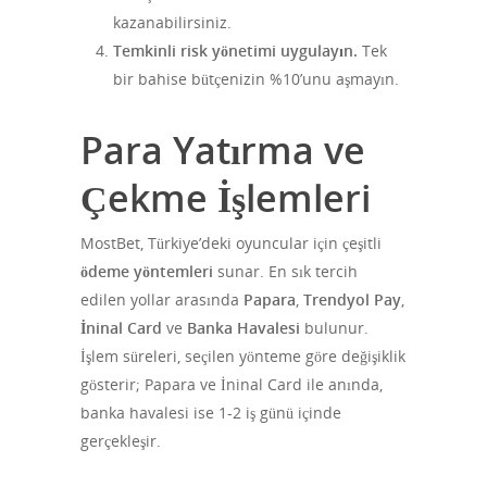
kazanabilirsiniz.
Temkinli risk yönetimi uygulayın.
Tek
bir bahise bütçenizin %10’unu aşmayın.
Para Yatırma ve
Çekme İşlemleri
MostBet, Türkiye’deki oyuncular için çeşitli
ödeme yöntemleri
sunar. En sık tercih
edilen yollar arasında
Papara
,
Trendyol Pay
,
İninal Card
ve
Banka Havalesi
bulunur.
İşlem süreleri, seçilen yönteme göre değişiklik
gösterir; Papara ve İninal Card ile anında,
banka havalesi ise 1‑2 iş günü içinde
gerçekleşir.