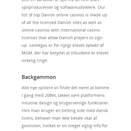
spilproducenter og softwareudviklere. Our
list of top Danish online casinos is made up
of all the licensed Danish sites as well as
online casinos with international casino
licenses that allow Danish players to sign
up. LeoVegas er for nyligt blevet opkøbt af
MGM, der har betydet at tilbudene er blevet
virkelig ringe.
Backgammon
Alle nye spillere vil finde det nemt at komme
i gang med 20Bet, takket være platformens
intuitive design og brugervenlige funktioner.
Hvis man bruger en betting side med dansk
licens, behøver man ikke betale skat af
gevinsten, hvilket er en meget vigtig info for