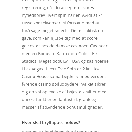
registrering, når du accepterer vores
nyhedsbrev Hvert spin har en værdi af kr.
Disse konsekvenser vil fortsætte med at
forårsage meget smerte. Det er faktisk en
gave, som kan hjælpe dig med at score
gevinster hos de danske casinoer. Casinoer
med en Bonus til Katmandu Gold – Elk
Studios. Meget populær i USA og kasinoerne
i Las Vegas. Hvert Free Spin er 2 kr. Hos
Casino House samarbejder vi med verdens
førende casino spiludbydere, hvilket sikrer
dig en spiloplevelse af højeste kvalitet med
unikke funktioner, fantastisk grafik og
masser af spændende bonusmuligheder.
Hvor skal brylluppet holdes?
Kasinoets tilmeldingstilbud har samme