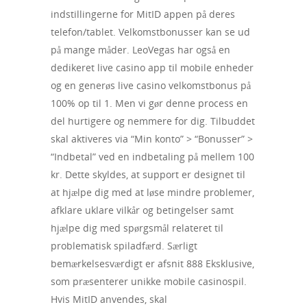
indstillingerne for MitID appen på deres
telefon/tablet. Velkomstbonusser kan se ud
på mange måder. LeoVegas har også en
dedikeret live casino app til mobile enheder
og en generøs live casino velkomstbonus på
100% op til 1. Men vi gør denne process en
del hurtigere og nemmere for dig. Tilbuddet
skal aktiveres via “Min konto” > “Bonusser” >
“Indbetal” ved en indbetaling på mellem 100
kr. Dette skyldes, at support er designet til
at hjælpe dig med at løse mindre problemer,
afklare uklare vilkår og betingelser samt
hjælpe dig med spørgsmål relateret til
problematisk spiladfærd. Særligt
bemærkelsesværdigt er afsnit 888 Eksklusive,
som præsenterer unikke mobile casinospil.
Hvis MitID anvendes, skal
20Bet Casino