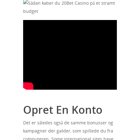
Opret En Konto
Det er således også de samme bonusser og
kampagner der gælder, som spillede du fra
computeren. Some international sites have