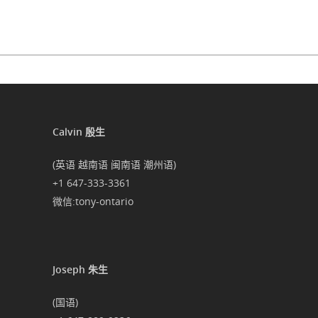
Calvin 殷生
(英语 越南语 闽南语 潮州语)
+1 647-333-3361
微信:tony-ontario
Joseph 朱生
(国语)