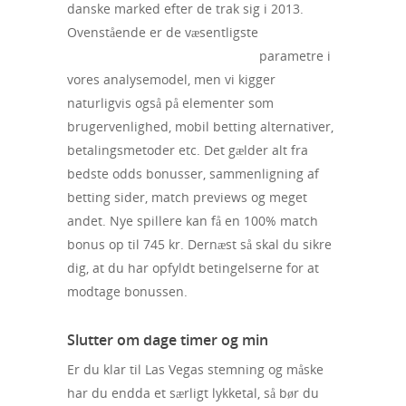
danske marked efter de trak sig i 2013.
Ovenstående er de væsentligste
https://www.gambleaware.org/
parametre i
vores analysemodel, men vi kigger
naturligvis også på elementer som
brugervenlighed, mobil betting alternativer,
betalingsmetoder etc. Det gælder alt fra
bedste odds bonusser, sammenligning af
betting sider, match previews og meget
andet. Nye spillere kan få en 100% match
bonus op til 745 kr. Dernæst så skal du sikre
dig, at du har opfyldt betingelserne for at
modtage bonussen.
Slutter om dage timer og min
Er du klar til Las Vegas stemning og måske
har du endda et særligt lykketal, så bør du