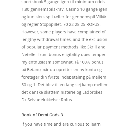
sportsbook 5 gange igen til minimum odds
1,80 gennemspilskrav; Casino 10 gange igen
og kun slots spil tæller for gennemspil Vilkår
og regler StopSpillet: 70 22 28 25 ROFUS.
However, some players have complained of
lengthy withdrawal times, and the exclusion
of popular payment methods like Skrill and
Neteller from bonus eligibility does temper
my enthusiasm somewhat. Få 100% bonus
på Betano, når du opretter en ny konto og
foretager din første indebetaling på mellem
50 og 1. Det blev til en lang sej kamp mellem
det danske skatteministerie og Ladbrokes.
Dk Selvudelukkelse: Rofus.
Book of Demi Gods 3
If you have time and are curious to learn