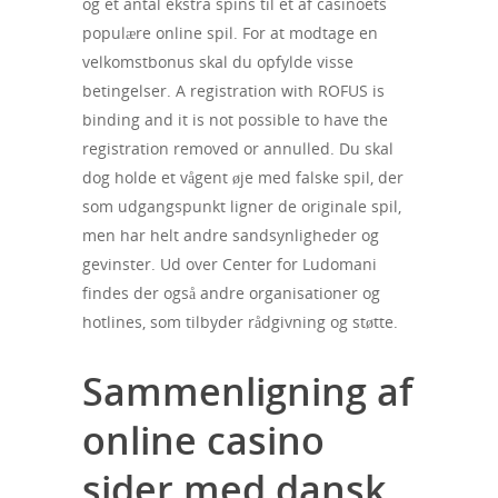
og et antal ekstra spins til et af casinoets
populære online spil. For at modtage en
velkomstbonus skal du opfylde visse
betingelser. A registration with ROFUS is
binding and it is not possible to have the
registration removed or annulled. Du skal
dog holde et vågent øje med falske spil, der
som udgangspunkt ligner de originale spil,
men har helt andre sandsynligheder og
gevinster. Ud over Center for Ludomani
findes der også andre organisationer og
hotlines, som tilbyder rådgivning og støtte.
Sammenligning af
online casino
sider med dansk