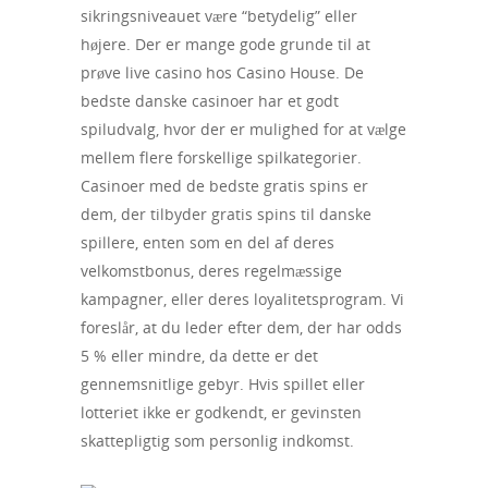
sikringsniveauet være “betydelig” eller
højere. Der er mange gode grunde til at
prøve live casino hos Casino House. De
bedste danske casinoer har et godt
spiludvalg, hvor der er mulighed for at vælge
mellem flere forskellige spilkategorier.
Casinoer med de bedste gratis spins er
dem, der tilbyder gratis spins til danske
spillere, enten som en del af deres
velkomstbonus, deres regelmæssige
kampagner, eller deres loyalitetsprogram. Vi
foreslår, at du leder efter dem, der har odds
5 % eller mindre, da dette er det
gennemsnitlige gebyr. Hvis spillet eller
lotteriet ikke er godkendt, er gevinsten
skattepligtig som personlig indkomst.