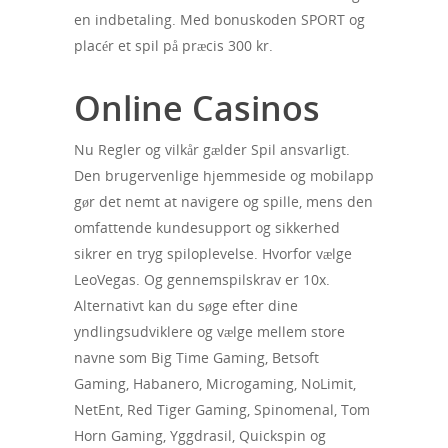
en indbetaling. Med bonuskoden SPORT og
placér et spil på præcis 300 kr.
Online Casinos
Nu Regler og vilkår gælder Spil ansvarligt.
Den brugervenlige hjemmeside og mobilapp
gør det nemt at navigere og spille, mens den
omfattende kundesupport og sikkerhed
sikrer en tryg spiloplevelse. Hvorfor vælge
LeoVegas. Og gennemspilskrav er 10x.
Alternativt kan du søge efter dine
yndlingsudviklere og vælge mellem store
navne som Big Time Gaming, Betsoft
Gaming, Habanero, Microgaming, NoLimit,
NetEnt, Red Tiger Gaming, Spinomenal, Tom
Horn Gaming, Yggdrasil, Quickspin og