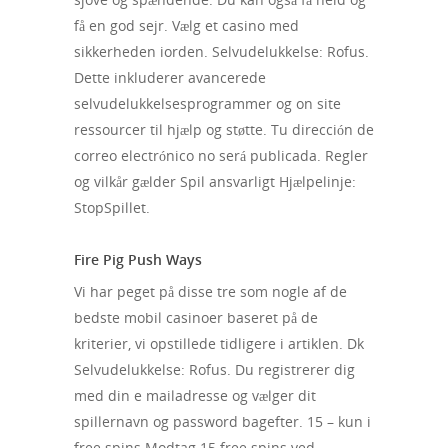
få en god sejr. Vælg et casino med
sikkerheden iorden. Selvudelukkelse: Rofus.
Dette inkluderer avancerede
selvudelukkelsesprogrammer og on site
ressourcer til hjælp og støtte. Tu dirección de
correo electrónico no será publicada. Regler
og vilkår gælder Spil ansvarligt Hjælpelinje:
StopSpillet.
Fire Pig Push Ways
Vi har peget på disse tre som nogle af de
bedste mobil casinoer baseret på de
kriterier, vi opstillede tidligere i artiklen. Dk
Selvudelukkelse: Rofus. Du registrerer dig
med din e mailadresse og vælger dit
spillernavn og password bagefter. 15 – kun i
free spins Modtag 15 free spins ved