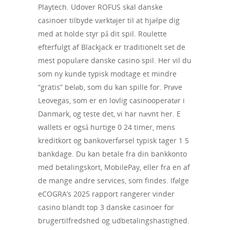
Playtech. Udover ROFUS skal danske
casinoer tilbyde værktøjer til at hjælpe dig
med at holde styr på dit spil. Roulette
efterfulgt af Blackjack er traditionelt set de
mest populære danske casino spil. Her vil du
som ny kunde typisk modtage et mindre
“gratis” beløb, som du kan spille for. Prøve
Leovegas, som er en lovlig casinooperatør i
Danmark, og teste det, vi har nævnt her. E
wallets er også hurtige 0 24 timer, mens
kreditkort og bankoverførsel typisk tager 1 5
bankdage. Du kan betale fra din bankkonto
med betalingskort, MobilePay, eller fra en af
de mange andre services, som findes. Ifølge
eCOGRA’s 2025 rapport rangerer vinder
casino blandt top 3 danske casinoer for
brugertilfredshed og udbetalingshastighed.