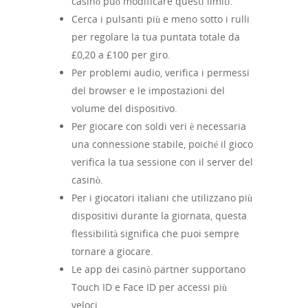
casinò può modificare questi limiti.
Cerca i pulsanti più e meno sotto i rulli
per regolare la tua puntata totale da
£0,20 a £100 per giro.
Per problemi audio, verifica i permessi
del browser e le impostazioni del
volume del dispositivo.
Per giocare con soldi veri è necessaria
una connessione stabile, poiché il gioco
verifica la tua sessione con il server del
casinò.
Per i giocatori italiani che utilizzano più
dispositivi durante la giornata, questa
flessibilità significa che puoi sempre
tornare a giocare.
Le app dei casinò partner supportano
Touch ID e Face ID per accessi più
veloci.