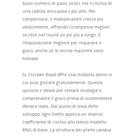
buon numero di passi sicuri, ma il rischio di
una caduta anticipata è più alto. Per
compensare, il moltiplicatore cresce più
velocemente, offrendo ricompense migliori
se resti nel round un po’ più a lungo. È
l’impostazione migliore per imparare il
gioco, anche se le vincite massime sono
limitate.
Sì, Chicken Road offre una modalità demo in
cui puoi giocare gratuitamente. Questa
opzione è ideale per testare strategie e
comprendere il gioco prima di scommettere
denaro reale. Dal punto di vista dello
sviluppo, ogni livello applica un diverso
coefficiente di rischio allo stesso modello
RNG di base. La struttura dei premi cambia