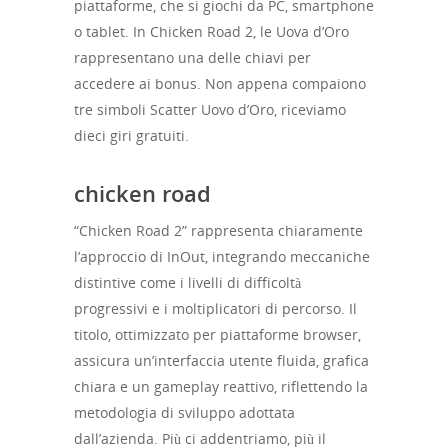
piattaforme, che si giochi da PC, smartphone
o tablet. In Chicken Road 2, le Uova d’Oro
rappresentano una delle chiavi per
accedere ai bonus. Non appena compaiono
tre simboli Scatter Uovo d’Oro, riceviamo
dieci giri gratuiti.
chicken road
“Chicken Road 2” rappresenta chiaramente
l’approccio di InOut, integrando meccaniche
distintive come i livelli di difficoltà
progressivi e i moltiplicatori di percorso. Il
titolo, ottimizzato per piattaforme browser,
assicura un’interfaccia utente fluida, grafica
chiara e un gameplay reattivo, riflettendo la
metodologia di sviluppo adottata
dall’azienda. Più ci addentriamo, più il