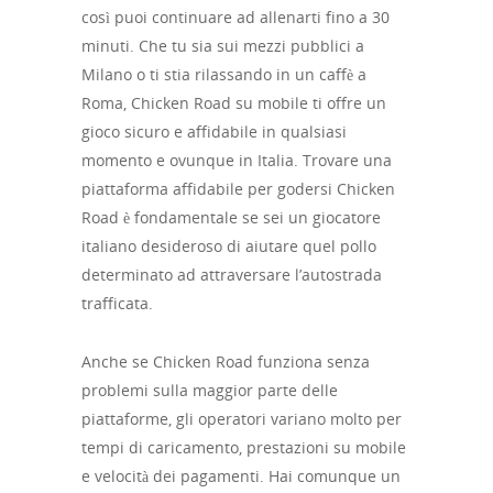
così puoi continuare ad allenarti fino a 30
minuti. Che tu sia sui mezzi pubblici a
Milano o ti stia rilassando in un caffè a
Roma, Chicken Road su mobile ti offre un
gioco sicuro e affidabile in qualsiasi
momento e ovunque in Italia. Trovare una
piattaforma affidabile per godersi Chicken
Road è fondamentale se sei un giocatore
italiano desideroso di aiutare quel pollo
determinato ad attraversare l’autostrada
trafficata.
Anche se Chicken Road funziona senza
problemi sulla maggior parte delle
piattaforme, gli operatori variano molto per
tempi di caricamento, prestazioni su mobile
e velocità dei pagamenti. Hai comunque un