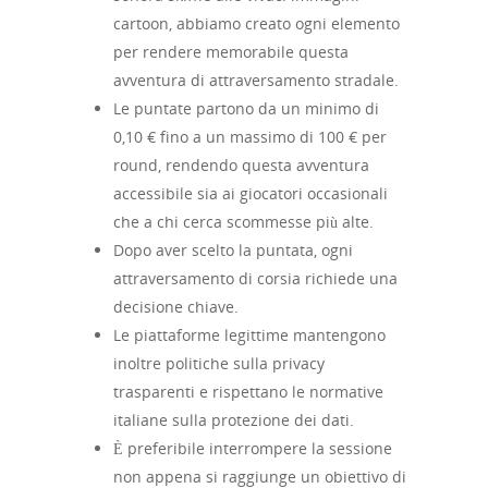
cartoon, abbiamo creato ogni elemento
per rendere memorabile questa
avventura di attraversamento stradale.
Le puntate partono da un minimo di
0,10 € fino a un massimo di 100 € per
round, rendendo questa avventura
accessibile sia ai giocatori occasionali
che a chi cerca scommesse più alte.
Dopo aver scelto la puntata, ogni
attraversamento di corsia richiede una
decisione chiave.
Le piattaforme legittime mantengono
inoltre politiche sulla privacy
trasparenti e rispettano le normative
italiane sulla protezione dei dati.
È preferibile interrompere la sessione
non appena si raggiunge un obiettivo di