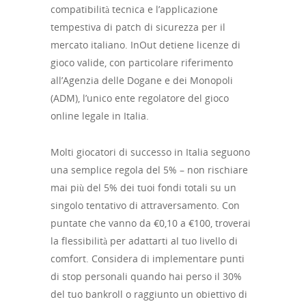
compatibilità tecnica e l’applicazione
tempestiva di patch di sicurezza per il
mercato italiano. InOut detiene licenze di
gioco valide, con particolare riferimento
all’Agenzia delle Dogane e dei Monopoli
(ADM), l’unico ente regolatore del gioco
online legale in Italia.
Molti giocatori di successo in Italia seguono
una semplice regola del 5% – non rischiare
mai più del 5% dei tuoi fondi totali su un
singolo tentativo di attraversamento. Con
puntate che vanno da €0,10 a €100, troverai
la flessibilità per adattarti al tuo livello di
comfort. Considera di implementare punti
di stop personali quando hai perso il 30%
del tuo bankroll o raggiunto un obiettivo di