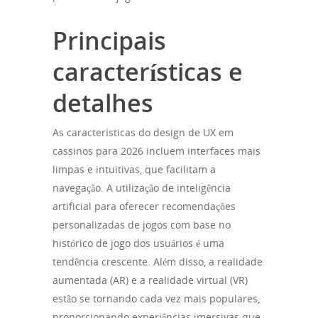
Principais
características e
detalhes
As características do design de UX em
cassinos para 2026 incluem interfaces mais
limpas e intuitivas, que facilitam a
navegação. A utilização de inteligência
artificial para oferecer recomendações
personalizadas de jogos com base no
histórico de jogo dos usuários é uma
tendência crescente. Além disso, a realidade
aumentada (AR) e a realidade virtual (VR)
estão se tornando cada vez mais populares,
proporcionando experiências imersivas que