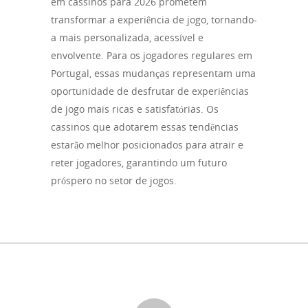
em cassinos para 2026 prometem
transformar a experiência de jogo, tornando-
a mais personalizada, acessível e
envolvente. Para os jogadores regulares em
Portugal, essas mudanças representam uma
oportunidade de desfrutar de experiências
de jogo mais ricas e satisfatórias. Os
cassinos que adotarem essas tendências
estarão melhor posicionados para atrair e
reter jogadores, garantindo um futuro
próspero no setor de jogos.