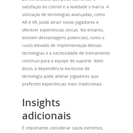
satisfação do cliente e a lealdade à marca. A
utilização de tecnologias avançadas, como
AR e VR, pode atrair novos jogadores e
oferecer experiências únicas. No entanto,
existem desvantagens potenciais, como o
custo elevado de implementação dessas
tecnologias e a necessidade de treinamento
contínuo para a equipe de suporte. Além
disso, a dependência excessiva de
tecnologia pode alienar jogadores que
preferem experiências mais tradicionais.
Insights
adicionais
É importante considerar casos extremos,