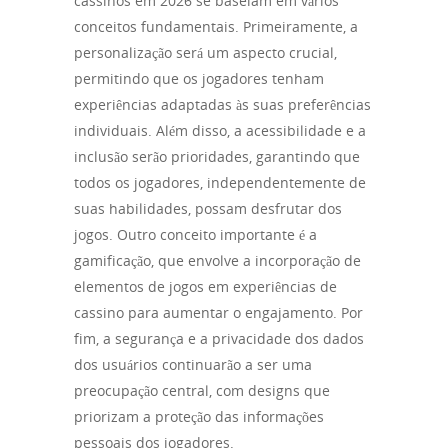
cassinos em 2026 se baseiam em vários
conceitos fundamentais. Primeiramente, a
personalização será um aspecto crucial,
permitindo que os jogadores tenham
experiências adaptadas às suas preferências
individuais. Além disso, a acessibilidade e a
inclusão serão prioridades, garantindo que
todos os jogadores, independentemente de
suas habilidades, possam desfrutar dos
jogos. Outro conceito importante é a
gamificação, que envolve a incorporação de
elementos de jogos em experiências de
cassino para aumentar o engajamento. Por
fim, a segurança e a privacidade dos dados
dos usuários continuarão a ser uma
preocupação central, com designs que
priorizam a proteção das informações
pessoais dos jogadores.