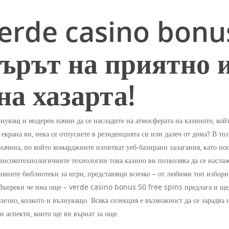
erde casino bonu
търът на приятно 
на хазарта!
ълнуващ и модерен начин да се насладите на атмосферата на казиното, ко
 екрана ви, нека се отпуснете в резиденцията си или далеч от дома? В то
чина, по който комарджиите изпитват уеб-базирани залагания, като нос
 високотехнологичните технологии това казино ви позволява да се наслаж
ивните библиотеки за игри, представящи всичко – от любими топ избори 
Въпреки че има още – verde casino bonus 50 free spins предлага и щед
лезно, колкото и вълнуващо. Всяка селекция е възможност да се зарадва
и аспекти, които ще ви върнат за още.