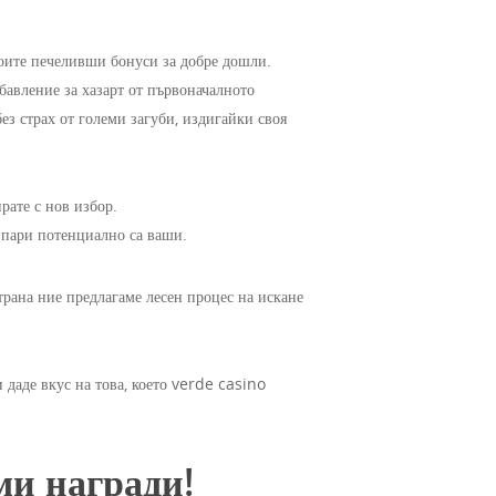
воите печеливши бонуси за добре дошли.
бавление за хазарт от първоначалното
ез страх от големи загуби, издигайки своя
рате с нов избор.
т пари потенциално са ваши.
страна ние предлагаме лесен процес на искане
даде вкус на това, което verde casino
ми награди!