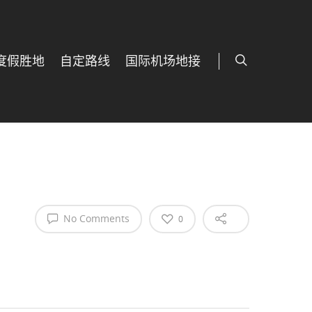
度假胜地
自定路线
国际机场地接
No Comments
0