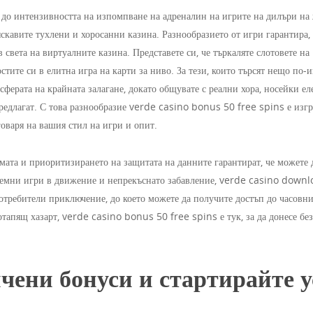
до интензивността на изпомпване на адреналин на игрите на дилъри на 
скавите тухлени и хоросанни казина. Разнообразието от игри гарантира,
в света на виртуалните казина. Представете си, че търкаляте слотовете 
тите си в елитна игра на карти за ниво. За тези, които търсят нещо по
сферата на крайната залагане, докато общувате с реални хора, носейки е
предлагат. С това разнообразие verde casino bonus 50 free spins е изгра
говаря на вашия стил на игри и опит.
мата и приоритизирането на защитата на данните гарантират, че можете д
лемни игри в движение и непрекъснато забавление, verde casino downloa
отребители приключение, до което можете да получите достъп до часовни
отапящ хазарт, verde casino bonus 50 free spins е тук, за да донесе б
чени бонуси и стартирайте у
d