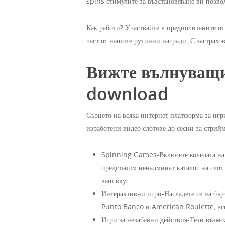
spins стимулите за възстановяване ви позволя
Как работи? Участвайте в предпочитаните от
част от нашите рутинни награди. С застрахов
Вижте вълнуващит
download
Сърцето на всяка интернет платформа за игр
изработени видео слотове до сесии за стрий
Spinning Games-Включете колелата на р
представим ненадминат каталог на слот 
ваш вкус.
Интерактивни игри-Насладете се на бър
Punto Banco и American Roulette, вси
Игри за незабавни действия-Тези възмо