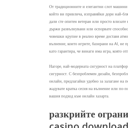
От традиционните и елегантни слот машини 
който ви привлича, изправяйки дори най-бля
дали сте опитен ветеран или просто влизате 
държи развълнувани или оспорвате способнос
човешки крупие в реално време доставя атмо
вълнение, които игрите, базирани на AI, не 
като гарантира, че винаги има игра, която от
Нагоре, най-модерната сигурност на платфор
сигурност. С безпроблемен дизайн, безпроб
онлайн, предлагайки удобно за залагане на п
жадувате кратка сесия на вълнение или по-п
вашия подход към онлайн хазарта.
разкрийте ограни
casino downloa