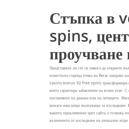
Стъпка в v
spins, цен
проучване 
Представяли ли сте си някога да откриете в
известната гореща точка на Вегас направо на
casino bonus 50 free spins трансформира на
което гарантира забавление на всеки етап. С
настанявате на дивана или на летището. Мас
винаги има нещо вълнуващо за изследване. 
вашето приключение чрез сайта, е толкова по
вълнението от изследване на уникални игри 