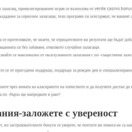
ен залагащ, привилегированият играч се възползва от verde casino bonus
здадени за сериозни залагащи, тези програми си осигуряват, че вашият
а се притеснявате, че знаете, че отрицателните ви резултати ще бъдат до
щанията си без забавяне, отколкото случайни залагащи.
звайте се максимално от ексклузивните залагания с по -съществени зало
те се от пригодени подаръци, подаръци за рожден ден и специализирано
шите чрез нивата на класирането на членството и да получите достъп до
а по -бързо ще напредвате в ранг!
ания-заложете с увереност
 но застрахователните бонуси се уверете, че опитите ви никога не са 