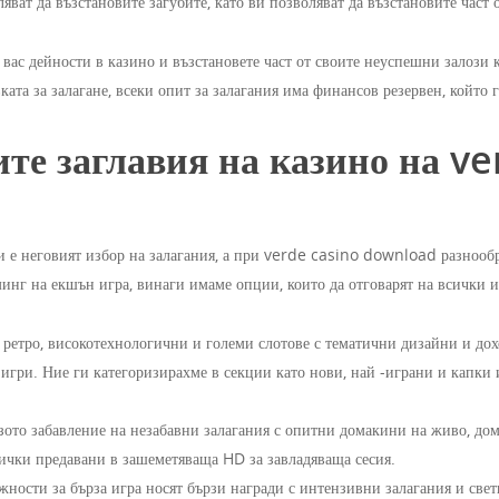
ват да възстановите загубите, като ви позволяват да възстановите част от
 вас дейности в казино и възстановете част от своите неуспешни залози 
ката за залагане, всеки опит за залагания има финансов резервен, който г
е заглавия на казино на ve
и е неговият избор на залагания, а при verde casino download разнооб
минг на екшън игра, винаги имаме опции, които да отговарят на всички и
етро, ​​високотехнологични и големи слотове с тематични дизайни и до
игри. Ние ги категоризирахме в секции като нови, най -играни и капки 
зото забавление на незабавни залагания с опитни домакини на живо, дома
чки предавани в зашеметяваща HD за завладяваща сесия.
жности за бърза игра носят бързи награди с интензивни залагания и све