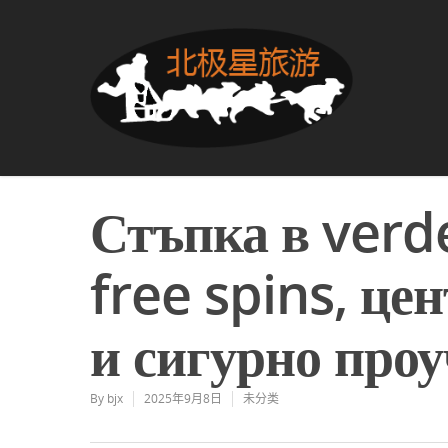
Стъпка в verd
free spins, це
и сигурно проу
By
bjx
2025年9月8日
未分类