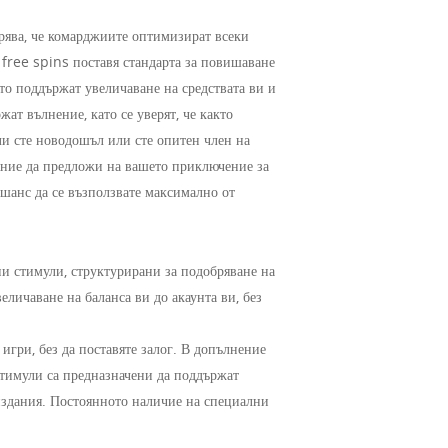
рява, че комарджиите оптимизират всеки
free spins поставя стандарта за повишаване
то поддържат увеличаване на средствата ви и
ат вълнение, като се уверят, че както
ли сте новодошъл или сте опитен член на
ояние да предложи на вашето приключение за
 шанс да се възползвате максимално от
ни стимули, структурирани за подобряване на
еличаване на баланса ви до акаунта ви, без
игри, без да поставяте залог. В допълнение
стимули са предназначени да поддържат
 издания. Постоянното наличие на специални