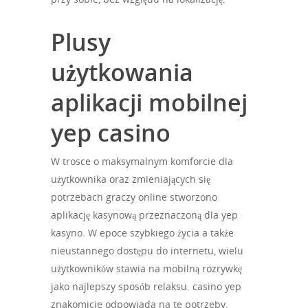
Plusy
użytkowania
aplikacji mobilnej
yep casino
W trosce o maksymalnym komforcie dla
użytkownika oraz zmieniających się
potrzebach graczy online stworzono
aplikację kasynową przeznaczoną dla yep
kasyno. W epoce szybkiego życia a także
nieustannego dostępu do internetu, wielu
użytkowników stawia na mobilną rozrywkę
jako najlepszy sposób relaksu. casino yep
znakomicie odpowiada na te potrzeby,