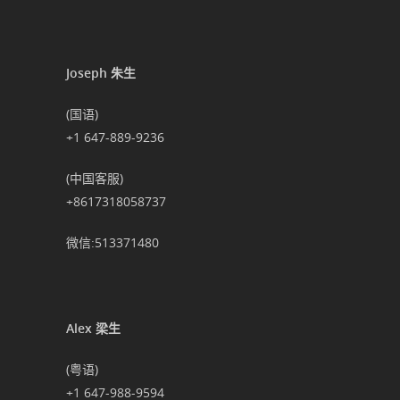
Joseph 朱生
(国语)
+1 647-889-9236
(中国客服)
+8617318058737
微信:513371480
Alex 梁生
(粤语)
+1 647-988-9594