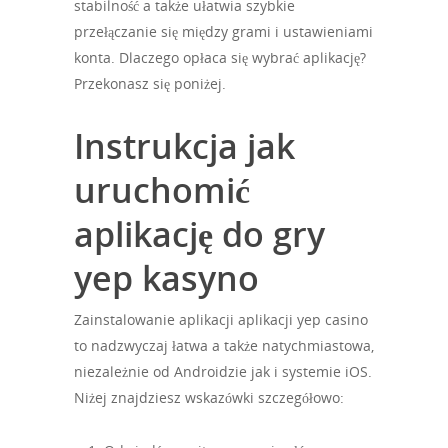
stabilność a także ułatwia szybkie
przełączanie się między grami i ustawieniami
konta. Dlaczego opłaca się wybrać aplikację?
Przekonasz się poniżej.
Instrukcja jak
uruchomić
aplikację do gry
yep kasyno
Zainstalowanie aplikacji aplikacji yep casino
to nadzwyczaj łatwa a także natychmiastowa,
niezależnie od Androidzie jak i systemie iOS.
Niżej znajdziesz wskazówki szczegółowo: