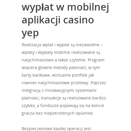
wypłat w mobilnej
aplikacji casino
yep
Realizacja wpłat i wypłat są niezawodne –
wpłaty i wypłaty mobilne realizowane są
natychmiastowo a także czytelne. Program
wspiera główne metody płatności, w tym
karty bankowe, wirtualne portfele jak
również natychmiastowe przelewy. Poprzez
integrację z innowacyjnymi systemami
płatności, transakcje są realizowane bardzo
szybko, a fundusze pojawiają się na koncie
gracza bez niepotrzebnych opóźnień.
Bezpieczeństwo każdej operacji jest