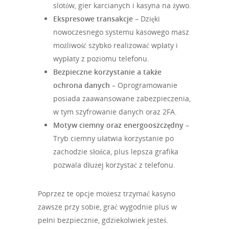
slotów, gier karcianych i kasyna na żywo.
Ekspresowe transakcje
– Dzięki
nowoczesnego systemu kasowego masz
możliwość szybko realizować wpłaty i
wypłaty z poziomu telefonu.
Bezpieczne korzystanie a także
ochrona danych
– Oprogramowanie
posiada zaawansowane zabezpieczenia,
w tym szyfrowanie danych oraz 2FA.
Motyw ciemny oraz energooszczędny
–
Tryb ciemny ułatwia korzystanie po
zachodzie słońca, plus lepsza grafika
pozwala dłużej korzystać z telefonu.
Poprzez te opcje możesz trzymać kasyno
zawsze przy sobie, grać wygodnie plus w
pełni bezpiecznie, gdziekolwiek jesteś.