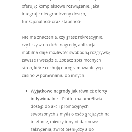
oferując kompleksowe rozwiązanie, jaka
integruje nieograniczony dostęp,
funkcjonalność oraz stabilność.
Nie ma znaczenia, czy grasz rekreacyjnie,
czy liczysz na duże nagrody, aplikacja
mobilna daje możliwość swobodną rozgrywkę
zawsze i wszędzie. Zobacz spis mocnych
stron, które cechują oprogramowanie yep
casino w porównaniu do innych:
Wyjątkowe nagrody jak również oferty
indywidualne
– Platforma umożliwia
dostęp do akcji promocyjnych
stworzonych z myślą o osób grających na
telefonie, między innymi darmowe
zakręcenia, zwrot pieniędzy albo