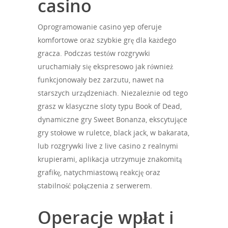
casino
Oprogramowanie casino yep oferuje
komfortowe oraz szybkie grę dla każdego
gracza. Podczas testów rozgrywki
uruchamiały się ekspresowo jak również
funkcjonowały bez zarzutu, nawet na
starszych urządzeniach. Niezależnie od tego
grasz w klasyczne sloty typu Book of Dead,
dynamiczne gry Sweet Bonanza, ekscytujące
gry stołowe w ruletce, black jack, w bakarata,
lub rozgrywki live z live casino z realnymi
krupierami, aplikacja utrzymuje znakomitą
grafikę, natychmiastową reakcję oraz
stabilność połączenia z serwerem.
Operacje wpłat i