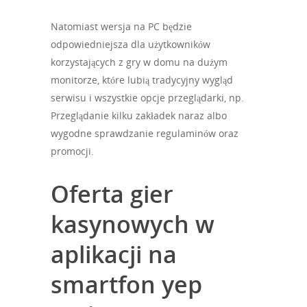
Natomiast wersja na PC będzie
odpowiedniejsza dla użytkowników
korzystających z gry w domu na dużym
monitorze, które lubią tradycyjny wygląd
serwisu i wszystkie opcje przeglądarki, np.
Przeglądanie kilku zakładek naraz albo
wygodne sprawdzanie regulaminów oraz
promocji.
Oferta gier
kasynowych w
aplikacji na
smartfon yep