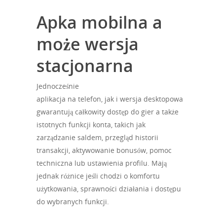
Apka mobilna a
może wersja
stacjonarna
Jednocześnie
yep casino promo code
aplikacja na telefon, jak i wersja desktopowa
gwarantują całkowity dostęp do gier a także
istotnych funkcji konta, takich jak
zarządzanie saldem, przegląd historii
transakcji, aktywowanie bonusów, pomoc
techniczna lub ustawienia profilu. Mają
jednak różnice jeśli chodzi o komfortu
użytkowania, sprawności działania i dostępu
do wybranych funkcji.