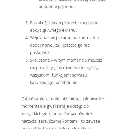
podobnie jak inne.
Po zakończonym procesie rozpocznij
apkę z głównego ekranu.
Wejdź na swoje konto na konto albo
dodaj nowe, jeśli jeszcze go nie
posiadasz.
Skończone – w tym momencie możesz
rozpocząć grę jak również cieszyć się
wszystkimi funkcjami serwisu
kasynowego na telefonie.
Całość zabiera mniej niż minutę jak również
momentanie gwarantuje dostęp do
wszystkich gier, bonusów jak również
narzędzi zarządzania kontem – to zawsze
przy sobie, bez względu na lokalizację.