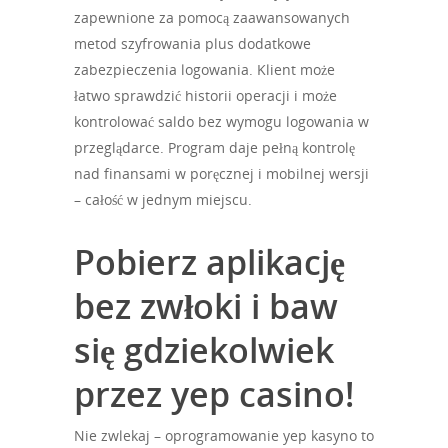
zapewnione za pomocą zaawansowanych
metod szyfrowania plus dodatkowe
zabezpieczenia logowania. Klient może
łatwo sprawdzić historii operacji i może
kontrolować saldo bez wymogu logowania w
przeglądarce. Program daje pełną kontrolę
nad finansami w poręcznej i mobilnej wersji
– całość w jednym miejscu.
Pobierz aplikację
bez zwłoki i baw
się gdziekolwiek
przez yep casino!
Nie zwlekaj – oprogramowanie yep kasyno to