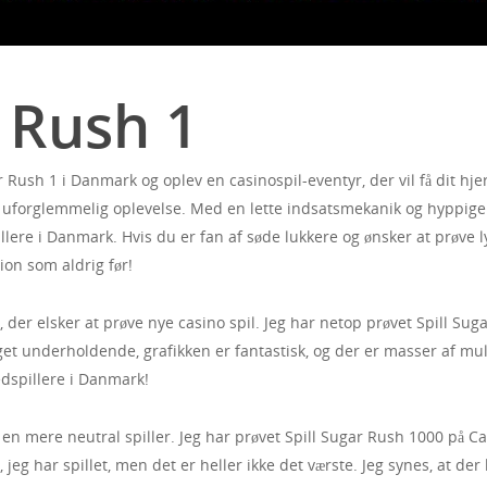
r Rush 1
r Rush 1 i Danmark og oplev en casinospil-eventyr, der vil få dit hjert
en uforglemmelig oplevelse. Med en lette indsatsmekanik og hyppig
llere i Danmark. Hvis du er fan af søde lukkere og ønsker at prøve lyk
ion som aldrig før!
ler, der elsker at prøve nye casino spil. Jeg har netop prøvet Spill 
get underholdende, grafikken er fantastisk, og der er masser af mul
edspillere i Danmark!
r en mere neutral spiller. Jeg har prøvet Spill Sugar Rush 1000 på C
il, jeg har spillet, men det er heller ikke det værste. Jeg synes, at 