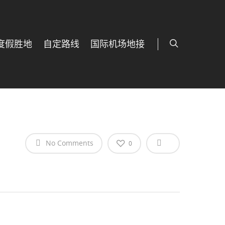
度假胜地
自定路线
国际机场地接
No Comments
0