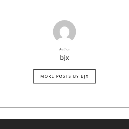
Author
bjx
MORE POSTS BY BJX