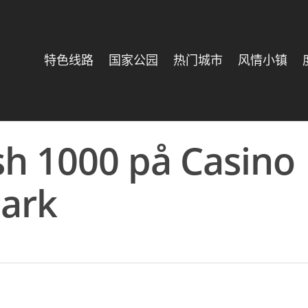
特色线路
国家公园
热门城市
风情小镇
sh 1000 på Casino
mark