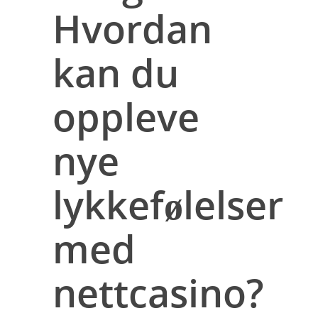
Hvordan
kan du
oppleve
nye
lykkefølelser
med
nettcasino?