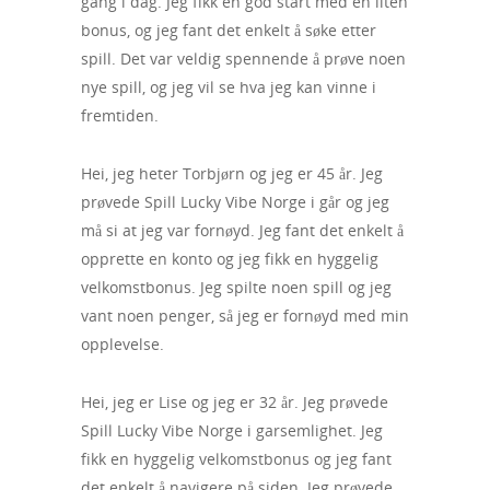
gang i dag. Jeg fikk en god start med en liten
bonus, og jeg fant det enkelt å søke etter
spill. Det var veldig spennende å prøve noen
nye spill, og jeg vil se hva jeg kan vinne i
fremtiden.
Hei, jeg heter Torbjørn og jeg er 45 år. Jeg
prøvede Spill Lucky Vibe Norge i går og jeg
må si at jeg var fornøyd. Jeg fant det enkelt å
opprette en konto og jeg fikk en hyggelig
velkomstbonus. Jeg spilte noen spill og jeg
vant noen penger, så jeg er fornøyd med min
opplevelse.
Hei, jeg er Lise og jeg er 32 år. Jeg prøvede
Spill Lucky Vibe Norge i garsemlighet. Jeg
fikk en hyggelig velkomstbonus og jeg fant
det enkelt å navigere på siden. Jeg prøvede