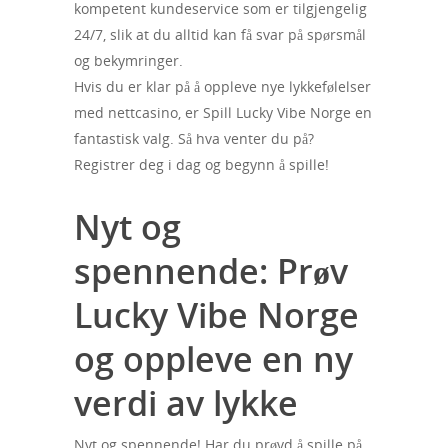
kompetent kundeservice som er tilgjengelig
24/7, slik at du alltid kan få svar på spørsmål
og bekymringer.
Hvis du er klar på å oppleve nye lykkefølelser
med nettcasino, er Spill Lucky Vibe Norge en
fantastisk valg. Så hva venter du på?
Registrer deg i dag og begynn å spille!
Nyt og
spennende: Prøv
Lucky Vibe Norge
og oppleve en ny
verdi av lykke
Nyt og spennende! Har du prøvd å spille på