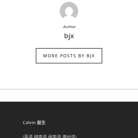
Author
bjx
MORE POSTS BY BJX
Calvin 殷生
(英语 越南语 闽南语 潮州语)