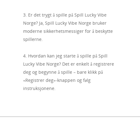
3. Er det trygt å spille på Spill Lucky Vibe
Norge? Ja, Spill Lucky Vibe Norge bruker
moderne sikkerhetsmessiger for å beskytte
spillerne.
4. Hvordan kan jeg starte å spille på Spill
Lucky Vibe Norge? Det er enkelt å registrere
deg og begynne å spille – bare klikk på
«Registrer deg»-knappen og følg
instruksjonene.