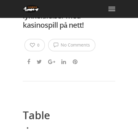
Spill Lucky Vibe Norge: Nyt
lykkefølelser med
kasinospill på nett!
No Comments
0
Table
Spill Lucky Vibe Norge: Hvordan kan du
oppleve nye lykkefølelser med