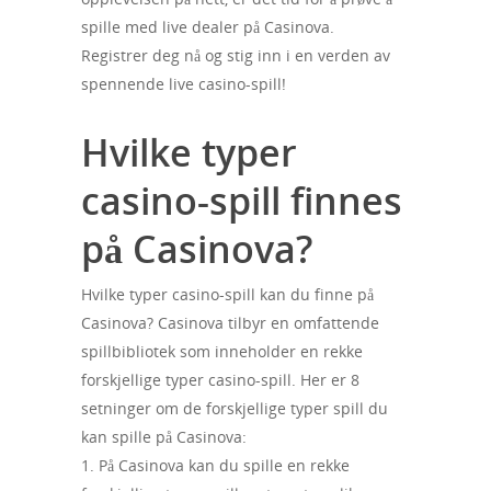
spille med live dealer på Casinova.
Registrer deg nå og stig inn i en verden av
spennende live casino-spill!
Hvilke typer
casino-spill finnes
på Casinova?
Hvilke typer casino-spill kan du finne på
Casinova? Casinova tilbyr en omfattende
spillbibliotek som inneholder en rekke
forskjellige typer casino-spill. Her er 8
setninger om de forskjellige typer spill du
kan spille på Casinova:
1. På Casinova kan du spille en rekke