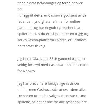
tjene ekstra belønninger og fordeler over
tid.
I tillegg til dette, er Casinova godkjent av de
ledende myndighetene innenfor online
gambling, og har et godt ryttbarhet blant
spillerne. Hvis du er på jakt etter en trygg og
seriøs kasino-plattform i Norge, er Casinova
en fantastisk valg.
Jeg heter Ola, jeg er 35 år gammel og jeg er
veldig fornøyd med Casinova – Kasino online
for Norway.
Jeg har prøvd flere forskjellige casinoer
online, men Casinova står ut over dem alle.
De har en utmerket valg av de beste casino-
spillene, og det er noe for alle typer spillere.