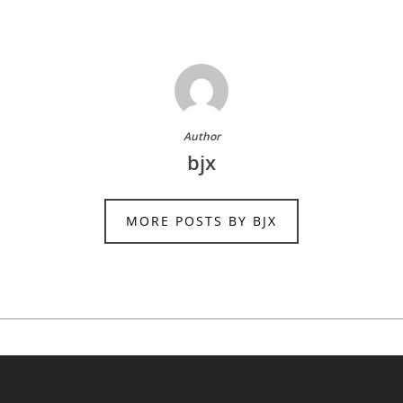
Author
bjx
MORE POSTS BY BJX