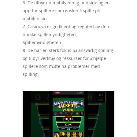
6. De tilbyr en mobilvennlig nettside og en
app for spillere som ønsker å spille på
mobilen sin.
7. Casinova er godkjent og regulert av den
norske spillemyndigheten,
Spillemyndigheten.
8. De har en sterk fokus på ansvarlig spilling
og tilbyr verktøy og ressurser for å hjelpe
spillere som måtte ha problemer med
spilling.