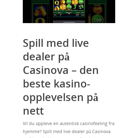
Spill med live
dealer på
Casinova – den
beste kasino-
opplevelsen på
nett
Vil du oppleve en autentisk casinofeeling fra
hjemme? Spill med live dealer på Casinova