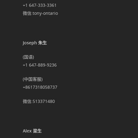
+1 647-333-3361
微信:tony-ontario
Joseph 朱生
(国语)
+1 647-889-9236
(中国客服)
+8617318058737
微信:513371480
Alex 梁生