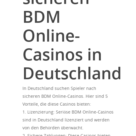
BDM
Online-
Casinos in
Deutschland
In Deutschland suchen Spieler nach
sicheren BDM Online-Casinos. Hier sind 5
Vorteile, die diese Casinos bieten:
1. Lizenzierung: Seriöse BDM Online-Casinos
sind in Deutschland lizenziert und werden
von den Behörden überwacht.
2. Sichere Zahlungen: Diese Casinos bieten