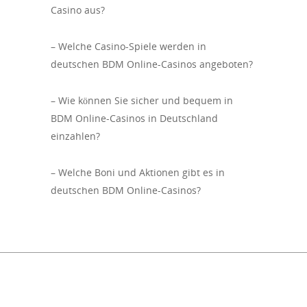
Casino aus?
– Welche Casino-Spiele werden in
deutschen BDM Online-Casinos angeboten?
– Wie können Sie sicher und bequem in
BDM Online-Casinos in Deutschland
einzahlen?
– Welche Boni und Aktionen gibt es in
deutschen BDM Online-Casinos?