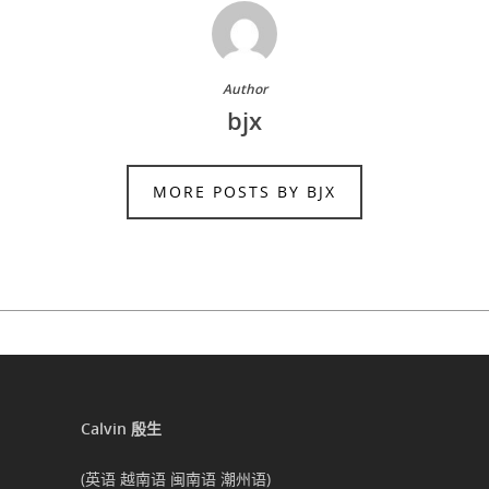
Author
bjx
MORE POSTS BY BJX
Calvin 殷生
(英语 越南语 闽南语 潮州语)