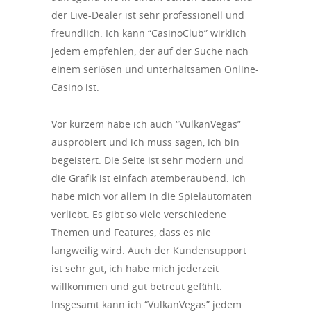
der Live-Dealer ist sehr professionell und
freundlich. Ich kann “CasinoClub” wirklich
jedem empfehlen, der auf der Suche nach
einem seriösen und unterhaltsamen Online-
Casino ist.
Vor kurzem habe ich auch “VulkanVegas”
ausprobiert und ich muss sagen, ich bin
begeistert. Die Seite ist sehr modern und
die Grafik ist einfach atemberaubend. Ich
habe mich vor allem in die Spielautomaten
verliebt. Es gibt so viele verschiedene
Themen und Features, dass es nie
langweilig wird. Auch der Kundensupport
ist sehr gut, ich habe mich jederzeit
willkommen und gut betreut gefühlt.
Insgesamt kann ich “VulkanVegas” jedem