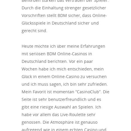
Behörden stärken das Vertrauen der Spieler.
Durch die Einhaltung strenger gesetzlicher
Vorschriften stellt BDM sicher, dass Online-
Glücksspiele in Deutschland sicher und
gerecht sind.
Heute möchte ich über meine Erfahrungen
mit seriösen BDM Online-Casinos in
Deutschland berichten. Vor ein paar
Wochen habe ich mich entschieden, mein
Glück in einem Online-Casino zu versuchen
und ich muss sagen, ich bin sehr zufrieden.
Mein Favorit ist momentan “CasinoClub”. Die
Seite ist sehr benutzerfreundlich und es
gibt eine riesige Auswahl an Spielen. Ich
habe vor allem das Live-Roulette sehr
genossen. Die Atmosphäre ist genauso
aufregend wie in einem echten Casino und