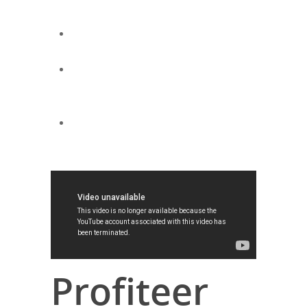
demo in online casino’s voor Nederland
Oefen met 1000 credits in de Gates Of
Olympus demo voor Nederlanders
Gates Of Olympus kennismaking: Speel
de gratis online casino versie voor
Nederland
Online casino’s in Nederland bieden
Gates Of Olympus gratis demo aan
Profiteer