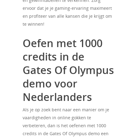
en gewinntabellen te verkennen. Zorg
ervoor dat je je gaming-ervaring maximeert
en profiteer van alle kansen die je krijgt om
te winnen!
Oefen met 1000
credits in de
Gates Of Olympus
demo voor
Nederlanders
Als je op zoek bent naar een manier om je
vaardigheden in online gokken te
verbeteren, dan is het oefenen met 1000
credits in de Gates Of Olympus demo een