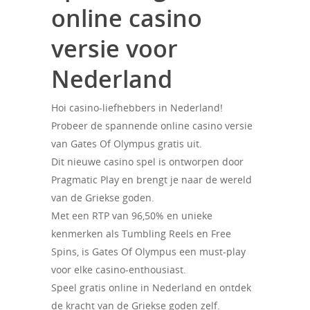
online casino
versie voor
Nederland
Hoi casino-liefhebbers in Nederland!
Probeer de spannende online casino versie
van Gates Of Olympus gratis uit.
Dit nieuwe casino spel is ontworpen door
Pragmatic Play en brengt je naar de wereld
van de Griekse goden.
Met een RTP van 96,50% en unieke
kenmerken als Tumbling Reels en Free
Spins, is Gates Of Olympus een must-play
voor elke casino-enthousiast.
Speel gratis online in Nederland en ontdek
de kracht van de Griekse goden zelf.