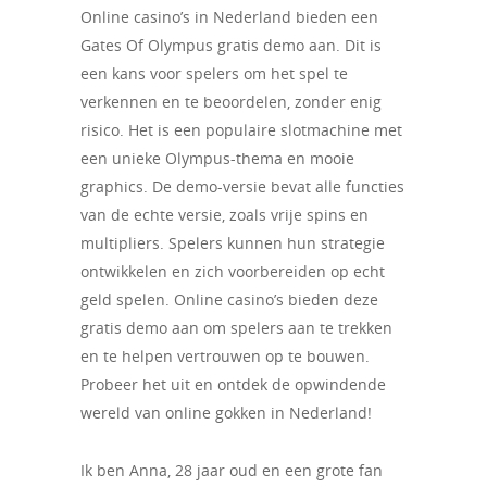
Online casino’s in Nederland bieden een
Gates Of Olympus gratis demo aan. Dit is
een kans voor spelers om het spel te
verkennen en te beoordelen, zonder enig
risico. Het is een populaire slotmachine met
een unieke Olympus-thema en mooie
graphics. De demo-versie bevat alle functies
van de echte versie, zoals vrije spins en
multipliers. Spelers kunnen hun strategie
ontwikkelen en zich voorbereiden op echt
geld spelen. Online casino’s bieden deze
gratis demo aan om spelers aan te trekken
en te helpen vertrouwen op te bouwen.
Probeer het uit en ontdek de opwindende
wereld van online gokken in Nederland!
Ik ben Anna, 28 jaar oud en een grote fan