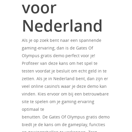
voor
Nederland
Als je op zoek bent naar een spannende
gaming-ervaring, dan is de Gates Of
Olympus gratis demo perfect voor je!
Profiteer van deze kans om het spel te
testen voordat je besluit om echt geld in te
zetten. Als je in Nederland bent, dan zijn er
veel online casino’s waar je deze demo kan
vinden. Kies ervoor om bij een betrouwbare
site te spelen om je gaming-ervaring
optimaal te
https://gatesofolympus1000.nl/
benutten. De Gates Of Olympus gratis demo
biedt je de kans om de gameplay, functies