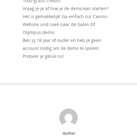
1000 gratis credits.
Vraag je je af hoe je de demo kan starten?
Het is gemakkelijk! Ga einfach zur Casino-
Website und zoek naar de Gates Of
Olympus-demo.
Ben jij 18 jaar of ouder en heb je geen
account nodig om de demo te spelen.
Probeer je geluk nu!
Author