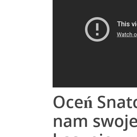
Oceń Snatc
nam swojej