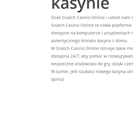
kasynie
Oceń Snatch Casino Online i udźiel nam s
Snatch Casino Online to nowa platforma z 
dostępne na komputerze i urządzeniach m
autentycznego klimatu kasyna z domu.
W Snatch Casino Online istnieje także mo
dostępna 24/7, aby pomóc w rozwiązywan
bezpieczne środowisko do gry, dzięki cz
W sumie, jeśli szukasz nowego kasyna onli
opinią!