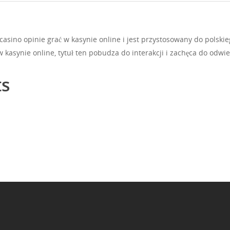
casino opinie grać w kasynie online i jest przystosowany do polski
kasynie online, tytuł ten pobudza do interakcji i zachęca do odwie
ts
nam swojej opinii na temat gry w kasynie
 Online – Oto, co myślimy o grze w kasynie
ówią inni gracze – Recenzje i opinie
 w kasyno online? Oto, co myślą nasi czytelnicy
tch Casino Online