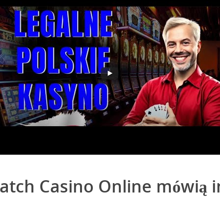
atch Casino Online mówią i