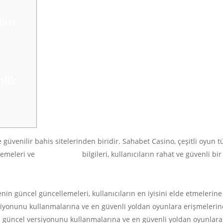
arı
lik
 güvenilir bahis sitelerinden biridir. Sahabet Casino, çeşitli oyun 
lemeleri ve
sahabet giriş
bilgileri, kullanıcıların rahat ve güvenli bi
nin güncel güncellemeleri, kullanıcıların en iyisini elde etmelerine
versiyonunu kullanmalarına ve en güvenli yoldan oyunlara erişmelerin
tenin güncel versiyonunu kullanmalarına ve en güvenli yoldan oyunlar