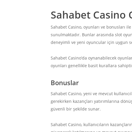
Sahabet Casino 
Sahabet Casino, oyunları ve bonusları ile
sunulmaktadır. Bunlar arasında slot oyunla
deneyimli ve yeni oyuncular için uygun 
Sahabet Casino’da oynanabilecek oyunların
oyunları genellikle basit kurallara sahipt
Bonuslar
Sahabet Casino, yeni ve mevcut kullanıcıla
gerekirken kazançları yatırımlarına dönü
güvenli bir şekilde sunar.
Sahabet Casino, kullanıcıların kazançları