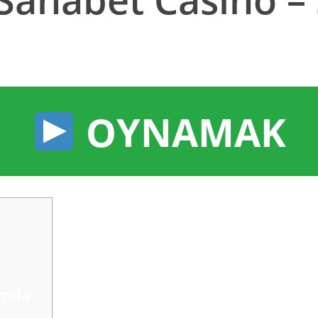
OYNAMAK
ında