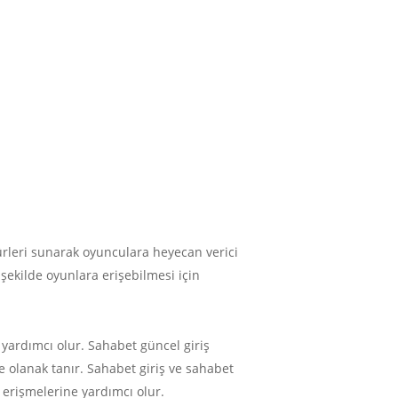
türleri sunarak oyunculara heyecan verici
r şekilde oyunlara erişebilmesi için
 yardımcı olur. Sahabet güncel giriş
e olanak tanır. Sahabet giriş ve sahabet
a erişmelerine yardımcı olur.