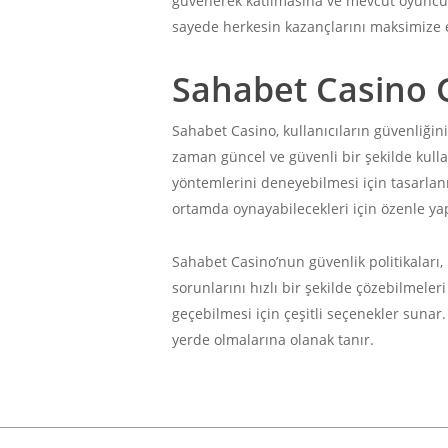
güvenerek katılmasına ve mevcut oyuncular
sayede herkesin kazançlarını maksimize 
Sahabet Casino G
Sahabet Casino, kullanıcıların güvenliğin
zaman güncel ve güvenli bir şekilde kullan
yöntemlerini deneyebilmesi için tasarlanm
ortamda oynayabilecekleri için özenle yap
Sahabet Casino’nun güvenlik politikaları, k
sorunlarını hızlı bir şekilde çözebilmeleri
geçebilmesi için çeşitli seçenekler sunar
yerde olmalarına olanak tanır.