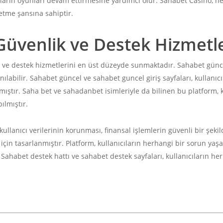
ın oyunları devam ettirmesine yardımcı olur. Sahabet Casino, her k
etme şansına sahiptir.
üvenlik ve Destek Hizmetle
i ve destek hizmetlerini en üst düzeyde sunmaktadır. Sahabet güncel
ılabilir. Sahabet güncel ve sahabet guncel giriş sayfaları, kullanıcı
ıştır. Saha bet ve sahadanbet isimleriyle da bilinen bu platform, k
ılmıştır.
ullanıcı verilerinin korunması, finansal işlemlerin güvenli bir şekil
 için tasarlanmıştır. Platform, kullanıcıların herhangi bir sorun yaşa
. Sahabet destek hattı ve sahabet destek sayfaları, kullanıcıların h