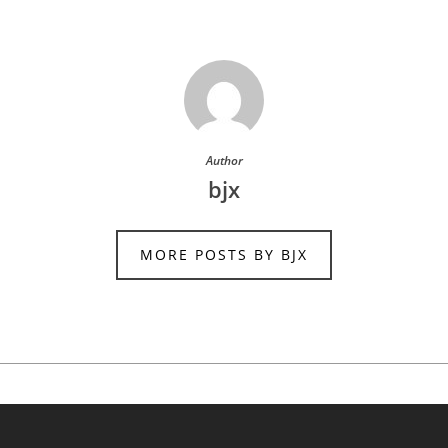
Author
bjx
MORE POSTS BY BJX