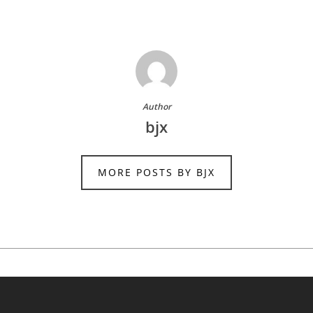
Author
bjx
MORE POSTS BY BJX