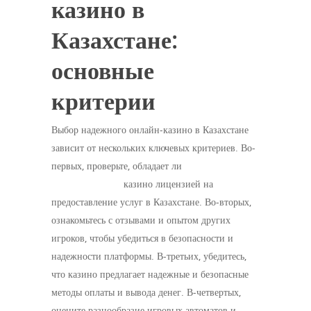
казино в
Казахстане:
основные
критерии
Выбор надежного онлайн-казино в Казахстане
зависит от нескольких ключевых критериев. Во-
первых, проверьте, обладает ли
онлайн казино на
реальные деньги
казино лицензией на
предоставление услуг в Казахстане. Во-вторых,
ознакомьтесь с отзывами и опытом других
игроков, чтобы убедиться в безопасности и
надежности платформы. В-третьих, убедитесь,
что казино предлагает надежные и безопасные
методы оплаты и вывода денег. В-четвертых,
оцените разнообразие игровых автоматов и