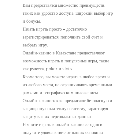
Вам предоставятся множество преимуществ,
таких как удобство доступа, широкий выбор игр
и бонусы.
Начать играть просто – достаточно
зарегистрироваться, пополнить свой счет и
выбрать игру.
Онлайн-казино в Казахстане предоставляют
возможность играть в популярные игры, такие
как рулетка, poker и slots.
Кроме того, вы можете играть в любое время и
из любого места, не ограничиваясь временными
рамками и географическим положением.
Онлайн-казино также предлагают безопасную и
защищенную платежную систему, гарантируя
защиту ваших персональных данных.
Начните играть в онлайн-казино сегодня и
получите удовольствие от наших основных