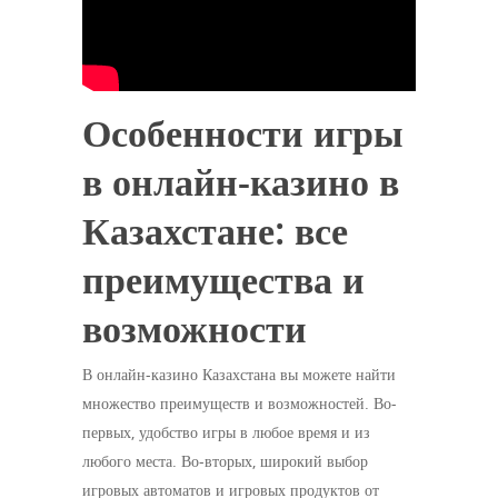
Особенности игры
в онлайн-казино в
Казахстане: все
преимущества и
возможности
В онлайн-казино Казахстана вы можете найти
множество преимуществ и возможностей. Во-
первых, удобство игры в любое время и из
любого места. Во-вторых, широкий выбор
игровых автоматов и игровых продуктов от