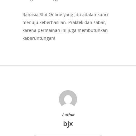
Rahasia Slot Online yang Jitu adalah kunci
menuju keberhasilan. Praktek dan sabar,
karena permainan ini juga membutuhkan
keberuntungan!
Author
bjx