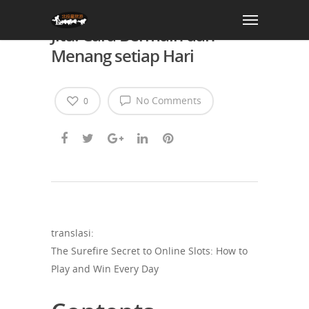
Rahasia Slot Online yang
Jitu: Cara Bermain dan
Menang setiap Hari
No Comments
0
translasi:
The Surefire Secret to Online Slots: How to
Play and Win Every Day