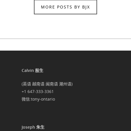
MORE POSTS BY BJX
Calvin 殷生
(英语 越南语 闽南语 潮州语)
+1 647-333-3361
微信:tony-ontario
Joseph 朱生