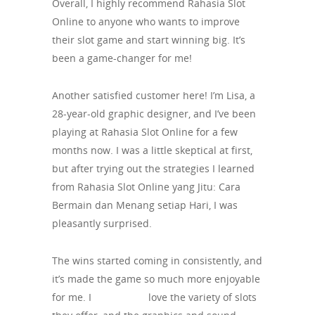
Overall, I highly recommend Rahasia Slot
Online to anyone who wants to improve
their slot game and start winning big. It’s
been a game-changer for me!
Another satisfied customer here! I’m Lisa, a
28-year-old graphic designer, and I’ve been
playing at Rahasia Slot Online for a few
months now. I was a little skeptical at first,
but after trying out the strategies I learned
from Rahasia Slot Online yang Jitu: Cara
Bermain dan Menang setiap Hari, I was
pleasantly surprised.
The wins started coming in consistently, and
it’s made the game so much more enjoyable
for me. I
pari match
love the variety of slots