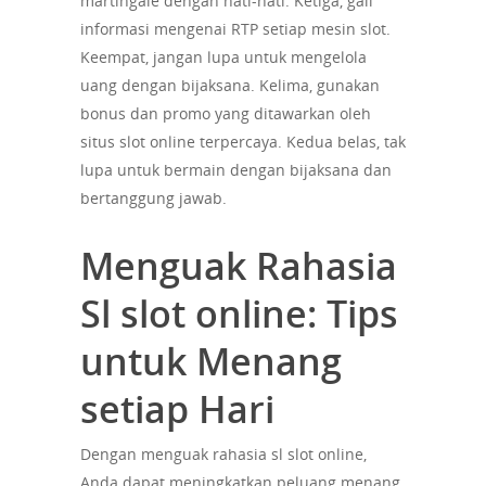
martingale dengan hati-hati. Ketiga, gali
informasi mengenai RTP setiap mesin slot.
Keempat, jangan lupa untuk mengelola
uang dengan bijaksana. Kelima, gunakan
bonus dan promo yang ditawarkan oleh
situs slot online terpercaya. Kedua belas, tak
lupa untuk bermain dengan bijaksana dan
bertanggung jawab.
Menguak Rahasia
Sl slot online: Tips
untuk Menang
setiap Hari
Dengan menguak rahasia sl slot online,
Anda dapat meningkatkan peluang menang