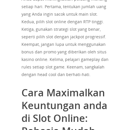
setiap hari. Pertama, tentukan jumlah uang
yang Anda ingin sacok untuk main slot.
Kedua, pilih slot online dengan RTP tinggi.
Ketiga, gunakan strategi slot yang benar,
seperti pilih slot dengan jackpot progressif.
Keempat, jangan lupa untuk menggunakan
bonus dan promo yang diberikan oleh situs
kasino online. Kelima, pelajari gameplay dan
rules setiap slot game. Keenam, sangkalah
dengan head cool dan berhati-hati.
Cara Maximalkan
Keuntungan anda
di Slot Online: