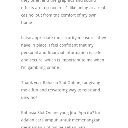
they offer, and the graphics and sound
effects are top-notch. It’s like being at a real
casino, but from the comfort of my own
home.
I also appreciate the security measures they
have in place. I feel confident that my
personal and financial information is safe
and secure, which is important to me when
I’m gambling online.
Thank you, Rahasia Slot Online, for giving
me a fun and rewarding way to relax and
unwind!
Rahasia Slot Online yang Jitu: Apa itu? Ini
adalah cara ampuh untuk memenangkan
permainan slot online setiap hari.