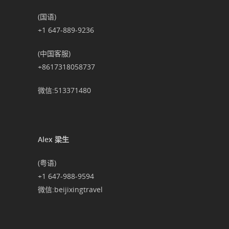
(国语)
+1 647-889-9236
(中国客服)
+8617318058737
微信:513371480
Alex 梁生
(粤语)
+1 647-988-9594
微信:beijixingtravel