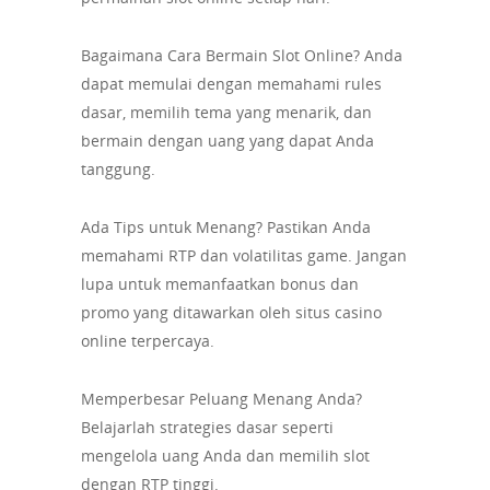
Bagaimana Cara Bermain Slot Online? Anda
dapat memulai dengan memahami rules
dasar, memilih tema yang menarik, dan
bermain dengan uang yang dapat Anda
tanggung.
Ada Tips untuk Menang? Pastikan Anda
memahami RTP dan volatilitas game. Jangan
lupa untuk memanfaatkan bonus dan
promo yang ditawarkan oleh situs casino
online terpercaya.
Memperbesar Peluang Menang Anda?
Belajarlah strategies dasar seperti
mengelola uang Anda dan memilih slot
dengan RTP tinggi.