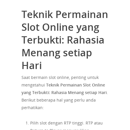
Teknik Permainan
Slot Online yang
Terbukti: Rahasia
Menang setiap
Hari
Saat bermain slot online, penting untuk
mengetahui
Teknik Permainan Slot Online
yang Terbukti: Rahasia Menang setiap Hari
.
Berikut beberapa hal yang perlu anda
perhatikan:
Pilih slot dengan RTP tinggi. RTP atau