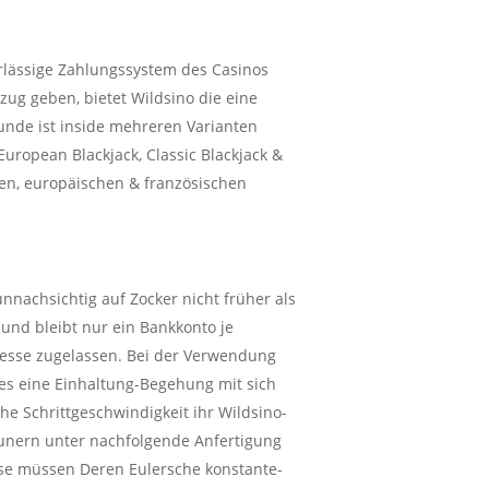
erlässige Zahlungssystem des Casinos
zug geben, bietet Wildsino die eine
Runde ist inside mehreren Varianten
ropean Blackjack, Classic Blackjack &
hen, europäischen & französischen
unnachsichtig auf Zocker nicht früher als
 und bleibt nur ein Bankkonto je
dresse zugelassen. Bei der Verwendung
es eine Einhaltung-Begehung mit sich
che Schrittgeschwindigkeit ihr Wildsino-
unern unter nachfolgende Anfertigung
se müssen Deren Eulersche konstante-