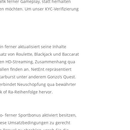
fik ferner Gameplay, statt herhalten
eren möchten. Um unser KYC-Verifizierung
 ferner aktualisiert seine Inhalte
satz von Roulette, Blackjack und Baccarat
mögen HD-Streaming, Zusammenhang qua
llen finden an. NetEnt repräsentiert
Starburst unter anderem Gonzo’s Quest.
 verbindet Neuschöpfung qua bewährter
ok of Ra-Reihenfolge hervor.
- ferner Sportbonus aktiviert besitzen,
 diese Umsatzbedingungen zu gerecht