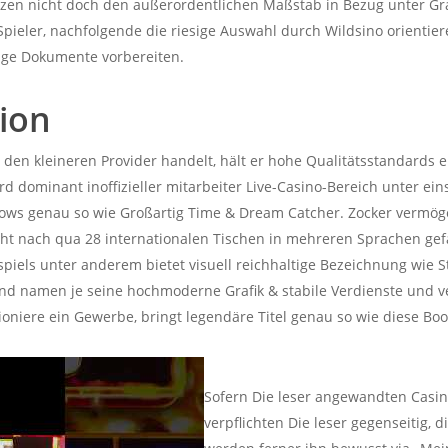
etzen nicht doch den außerordentlichen Maßstab in Bezug unter Gra
 Spieler, nachfolgende die riesige Auswahl durch Wildsino orienti
tige Dokumente vorbereiten.
tion
den kleineren Provider handelt, hält er hohe Qualitätsstandards ein
d dominant inoffizieller mitarbeiter Live-Casino-Bereich unter ein
lshows genau so wie Großartig Time & Dream Catcher. Zocker ver
cht nach qua 28 internationalen Tischen in mehreren Sprachen gefa
piels unter anderem bietet visuell reichhaltige Bezeichnung wie 
g und namen je seine hochmoderne Grafik & stabile Verdienste und
Pioniere ein Gewerbe, bringt legendäre Titel genau so wie diese Bo
Sofern Die leser angewandten Casino
verpflichten Die leser gegenseitig,