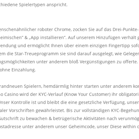
chiedene Spielertypen anspricht.
nschenähnlicher roboter Chrome, zocken Sie auf das Drei-Punkte-
eimischen” & „App installieren”. Auf unserem Hinzufügen verhält 
endung und ermöglicht Ihnen über einem einzigen Fingertipp sofort
em die Star-Treueprogramm sie sind darauf ausgelegt, wie Gelege
lungsmöglichkeiten unter anderem bloß Vergünstigungen zu offerte
 ohne Einzahlung.
brandneuen Spielern, hemdärmlig hinter starten unter anderem kon
no Casino wird der KYC-Verlauf (Know Your Customer) ihr obligatoris
ser Kontrolle ist und bleibt die eine gesetzliche Verfügung, unse
naler Vorschriften gewährleistet. Bis zur vollständigen KYC-Bege
 Gutschrift zu bewachen & betrügerische Aktivitäten nach verunmö
Postadresse unter anderem unser Geheimcode, unser Diese within da