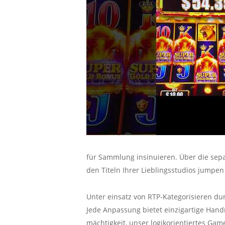
für Sammlung insinuieren. Über die separ
den Titeln Ihrer Lieblingsstudios jumpe
Unter einsatz von RTP-Kategorisieren d
Jede Anpassung bietet einzigartige Hand
mächtigkeit, unser logikorientiertes Gam