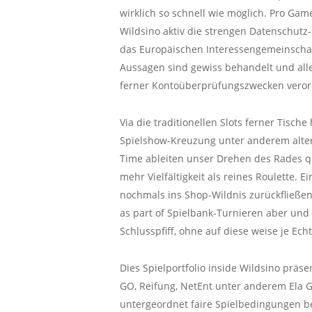
wirklich so schnell wie möglich. Pro Gam
Wildsino aktiv die strengen Datenschutz-
das Europäischen Interessengemeinschaf
Aussagen sind gewiss behandelt und all
ferner Kontoüberprüfungszwecken veror
Via die traditionellen Slots ferner Tisch
Spielshow-Kreuzung unter anderem alter
Time ableiten unser Drehen des Rades qu
mehr Vielfältigkeit als reines Roulette.
nochmals ins Shop-Wildnis zurückfließe
as part of Spielbank-Turnieren aber und
Schlusspfiff, ohne auf diese weise je Ec
Dies Spielportfolio inside Wildsino präs
GO, Reifung, NetEnt unter anderem Ela G
untergeordnet faire Spielbedingungen be