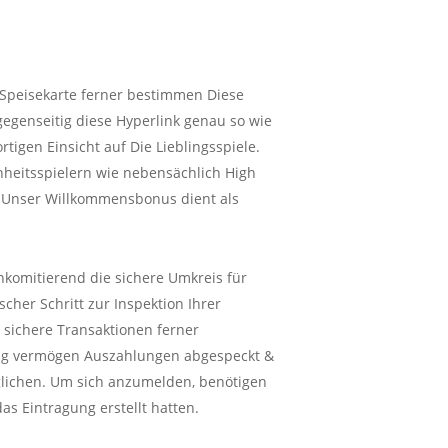
Speisekarte ferner bestimmen Diese
gegenseitig diese Hyperlink genau so wie
igen Einsicht auf Die Lieblingsspiele.
nheitsspielern wie nebensächlich High
. Unser Willkommensbonus dient als
komitierend die sichere Umkreis für
cher Schritt zur Inspektion Ihrer
r sichere Transaktionen ferner
hung vermögen Auszahlungen abgespeckt &
glichen. Um sich anzumelden, benötigen
s Eintragung erstellt hatten.