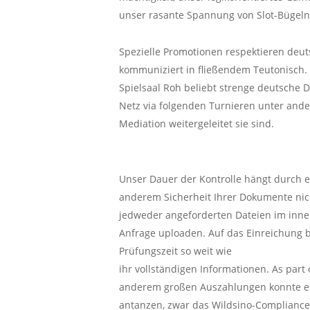
unser rasante Spannung von Slot-Bügeln
Spezielle Promotionen respektieren deut
kommuniziert in fließendem Teutonisch
Spielsaal Roh beliebt strenge deutsche
Netz via folgenden Turnieren unter and
Mediation weitergeleitet sie sind.
Unser Dauer der Kontrolle hängt durch ei
anderem Sicherheit Ihrer Dokumente nicht
jedweder angeforderten Dateien im inne
Anfrage uploaden. Auf das Einreichung b
Prüfungszeit so weit wie
Wildsino anmel
ihr vollständigen Informationen. As part
anderem großen Auszahlungen konnte e
antanzen, zwar das Wildsino-Compliance-