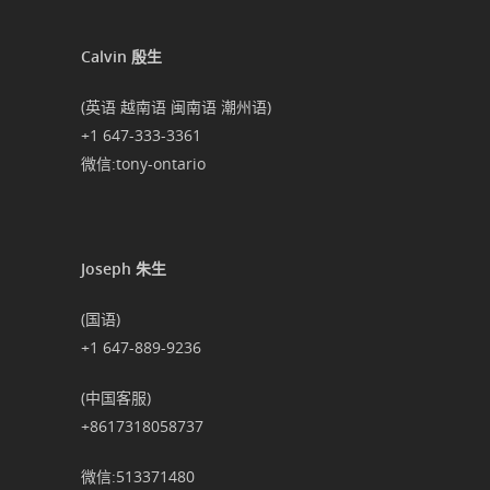
Calvin 殷生
(英语 越南语 闽南语 潮州语)
+1 647-333-3361
微信:tony-ontario
Joseph 朱生
(国语)
+1 647-889-9236
(中国客服)
+8617318058737
微信:513371480