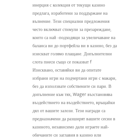
инерция с колекция от текущи казино
предлага, изработени за поддържане на
вълнение. Тези специални предложения
често включват стимули за презареждане,
които са най -подходящи за увеличаване на
баланса ви до портфейла ви в казино, без да
изискват голямо плащане. Допълнителни
слота пиеси също се показват f
Изисквано, оставяйки ви да опитате
избрани игри на подчертани игри с макари,
без да използвате собствените си пари. В
допълнение към тях, Wager възстановява
въздействието на въздействието, връщайки
дял от вашите залози. Тези награди са
предназначени да разширят вашите сесии в
казиното, независимо дали играете най-
обичаните си заглавия в казино или