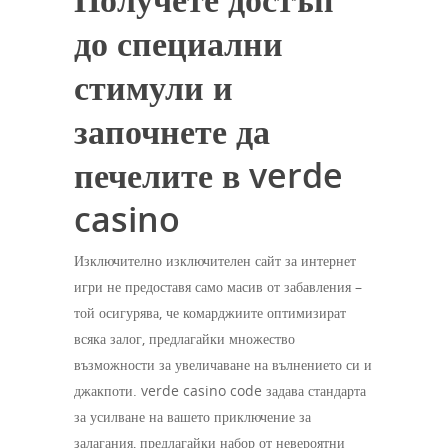
до специални
стимули и
започнете да
печелите в verde
casino
Изключително изключителен сайт за интернет
игри не предоставя само масив от забавления –
той осигурява, че комарджиите оптимизират
всяка залог, предлагайки множество
възможности за увеличаване на вълнението си и
джакпоти. verde casino code задава стандарта
за усилване на вашето приключение за
залагания, предлагайки набор от невероятни