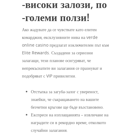
-високи залози, по
-големи ползи!
Ако жадувате да се чувствате като елитен
комарджия, ексклузивните нива на verde
online casino предлагат изключителен път към
Elite Rewards. Създадени за сериозни
залагащи, тези планове осигуряват, че
непрекъснатите ви залагания се празнуват и
подобряват с VIP привилегии.
Отстъпка за загуба-залог с увереност,
знаейки, че съкращаването на вашите
безчетни кръгове ще бъде възстановено.
Експреси на изплащанията – извличане на
наградите си в рекордно време, отколкото
случайни залагания.