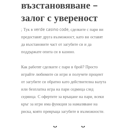
възстановяване –
залог с увереност
; Тук в verde casino code, сделките с пари ви
предоставят друга възможност, като ви оставят
да възстановите част от загубите си и да
поддържате опита си в казино.
Как работят сделките с пари в брой? Просто
играйте любимите си игри и получете процент
от загубите си обратно като действителна валута
или безплатна игра на пари седмица след
седмица. С офертите за връщане на пари, всеки
кръг за игри има функция за намаляване на
риска, която превръща загубите в възможности.