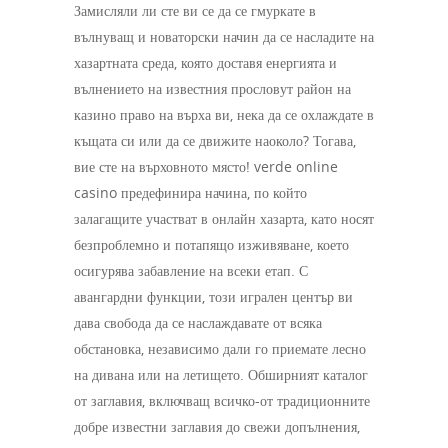
Замисляли ли сте ви се да се гмуркате в
вълнуващ и новаторски начин да се насладите на
хазартната среда, която доставя енергията и
вълнението на известния прословут район на
казино право на върха ви, нека да се охлаждате в
къщата си или да се движите наоколо? Тогава,
вие сте на върховното място! verde online
casino предефинира начина, по който
залагащите участват в онлайн хазарта, като носят
безпроблемно и потапящо изживяване, което
осигурява забавление на всеки етап. С
авангардни функции, този игрален център ви
дава свобода да се наслаждавате от всяка
обстановка, независимо дали го приемате лесно
на дивана или на летището. Обширният каталог
от заглавия, включващ всичко-от традиционните
добре известни заглавия до свежи допълнения,