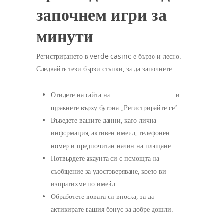
започнем игри за
минути
Регистрирането в verde casino е бързо и лесно.
Следвайте тези бързи стъпки, за да започнете:
Отидете на сайта на
verdecasino bonus
и
щракнете върху бутона „Регистрирайте се“.
Въведете вашите данни, като лична
информация, активен имейл, телефонен
номер и предпочитан начин на плащане.
Потвърдете акаунта си с помощта на
съобщение за удостоверяване, което ви
изпратихме по имейл.
Обработете новата си вноска, за да
активирате вашия бонус за добре дошли.