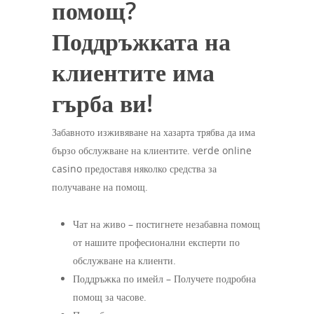
помощ?
Поддръжката на
клиентите има
гърба ви!
Забавното изживяване на хазарта трябва да има
бързо обслужване на клиентите. verde online
casino предоставя няколко средства за
получаване на помощ.
Чат на живо – постигнете незабавна помощ
от нашите професионални експерти по
обслужване на клиенти.
Поддръжка по имейл – Получете подробна
помощ за часове.