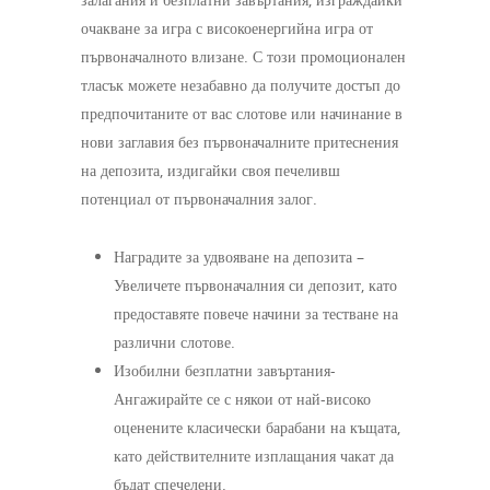
очакване за игра с високоенергийна игра от
първоначалното влизане. С този промоционален
тласък можете незабавно да получите достъп до
предпочитаните от вас слотове или начинание в
нови заглавия без първоначалните притеснения
на депозита, издигайки своя печеливш
потенциал от първоначалния залог.
Наградите за удвояване на депозита –
Увеличете първоначалния си депозит, като
предоставяте повече начини за тестване на
различни слотове.
Изобилни безплатни завъртания-
Ангажирайте се с някои от най-високо
оценените класически барабани на къщата,
като действителните изплащания чакат да
бъдат спечелени.