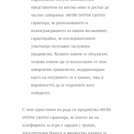
представители на високо ниво и достъп до
частни събирания. verde online casino
гарантира, че разпознаването и
възнаграждаването на вашия ангажимент,
гарантирайки, че последователните
участници получават заслужени
предимства. Колкото повече се обзалагате,
толкова повече ще се възползвате от тези
невероятни привилегии, модернизиране
както на пътуването си в казино, така и
вероятността да се отдалечите като
победител.
С тези единствени по рода си предимства verde
online casino гарантира, че опитът ви на
платформата за игри е зареден с тръпки,
допълнителни бонуси и множество пътища за