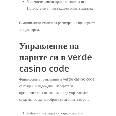
Започнете своето приключение за игри!
Потопете се в превъзходен опит в хазарта.
С минимални стъпки за регистрация ще играете
за нула време!
Управление на
парите си в verde
casino code
Финансовите транзакции в verde casino code
са гладки и надеждни. Изберете за
предпочитания от вас начин да управлявате
средства, за да подобрите своя опит в играта.
Дебитни и кредитни карти-бързи и