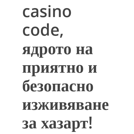
casino
code,
ядрото на
приятно и
безопасно
изживяване
за хазарт!