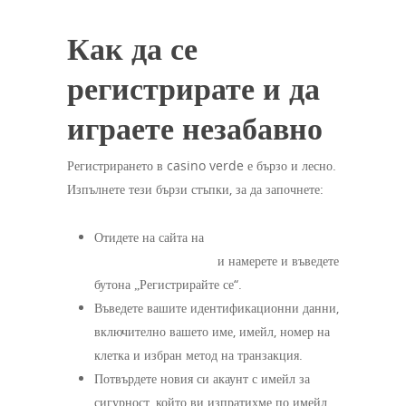
Как да се
регистрирате и да
играете незабавно
Регистрирането в casino verde е бързо и лесно.
Изпълнете тези бързи стъпки, за да започнете:
Отидете на сайта на
verde casino no
deposit bonus code
и намерете и въведете
бутона „Регистрирайте се“.
Въведете вашите идентификационни данни,
включително вашето име, имейл, номер на
клетка и избран метод на транзакция.
Потвърдете новия си акаунт с имейл за
сигурност, който ви изпратихме по имейл.