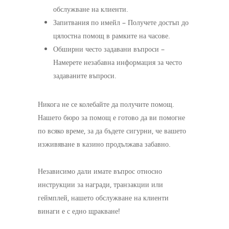
обслужване на клиенти.
Запитвания по имейл – Получете достъп до
цялостна помощ в рамките на часове.
Обширни често задавани въпроси –
Намерете незабавна информация за често
задаваните въпроси.
Никога не се колебайте да получите помощ.
Нашето бюро за помощ е готово да ви помогне
по всяко време, за да бъдете сигурни, че вашето
изживяване в казино продължава забавно.
Независимо дали имате въпрос относно
инструкции за награди, транзакции или
геймплей, нашето обслужване на клиенти
винаги е с едно щракване!