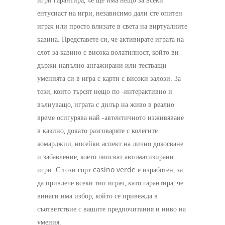
ентусиаст на игри, независимо дали сте опитен
играч или просто влизате в света на виртуалните
казина. Представете си, че активирате играта на
слот за казино с висока волатилност, който ви
държи напълно ангажирани или тестващи
уменията си в игра с карти с високи залози. За
тези, които търсят нещо по -интерактивно и
вълнуващо, играта с дилър на живо в реално
време осигурява най -автентичното изживяване
в казино, докато разговаряте с колегите
комарджии, носейки аспект на лично докосване
и забавление, което липсват автоматизирани
игри. С този сорт casino verde е изработен, за
да привлече всеки тип играч, като гарантира, че
винаги има избор, който се привежда в
съответствие с вашите предпочитания и ниво на
умения.