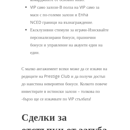
VIP само залози-В полза на VIP само за
маси с по-големи залози и Enha
NCED граници на възнаграждение.
Ексклузивни стимули за играчи-Изисквайте
персонализирани бонуси, празнични
бонуси и управление на акаунти един на
един.
С малко ангажимент всеки може да се изкачи на
редиците на Prestige Club и да получи достъп
до наистина невероятни бонуси. Колкото повече
инвестирате в истински залози – толкова по
-бързо ще се изкачвате по VIP стълбата!
Сделки за
отстъпки от загуба