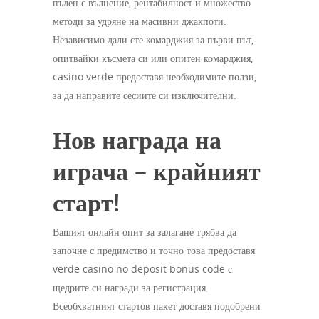
пълен с вълнение, рентабилност и множество
методи за удряне на масивни джакпоти.
Независимо дали сте комарджия за първи път,
опитвайки късмета си или опитен комарджия,
casino verde предоставя необходимите ползи,
за да направите сесиите си изключителни.
Нов награда на
играча – крайният
старт!
Вашият онлайн опит за залагане трябва да
започне с предимство и точно това предоставя
verde casino no deposit bonus code с
щедрите си награди за регистрация.
Всеобхватният стартов пакет доставя подобрени