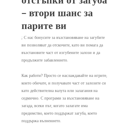
– втори шанс за
парите ви
; С нас бонусите за възстановяване на загубите
ви позволяват да отскочите, като ви помага да
възстановите част от изгубените залози и да
продължите забавлението.
Как работи? Просто се наслаждавайте на игрите,
които обичате, и получавате част от залозите си
като действителна валута или залагания на
седмично. С програми за възстановяване на
загада, всеки път, когато залагате има
предимство, което поддържат загуба, което
поддържа вълнението.