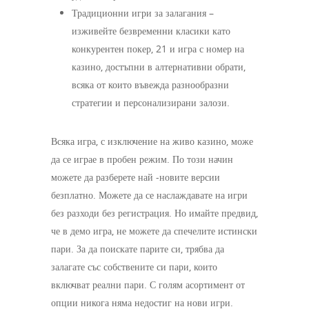
Традиционни игри за залагания –
изживейте безвременни класики като
конкурентен покер, 21 и игра с номер на
казино, достъпни в алтернативни обрати,
всяка от които въвежда разнообразни
стратегии и персонализирани залози.
Всяка игра, с изключение на живо казино, може
да се играе в пробен режим. По този начин
можете да разберете най -новите версии
безплатно. Можете да се наслаждавате на игри
без разходи без регистрация. Но имайте предвид,
че в демо игра, не можете да спечелите истински
пари. За да поискате парите си, трябва да
залагате със собствените си пари, които
включват реални пари. С голям асортимент от
опции никога няма недостиг на нови игри.