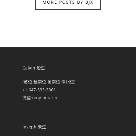
MORE POSTS BY BJX
Calvin 殷生
(英语 越南语 闽南语 潮州语)
+1 647-333-3361
微信:tony-ontario
Joseph 朱生