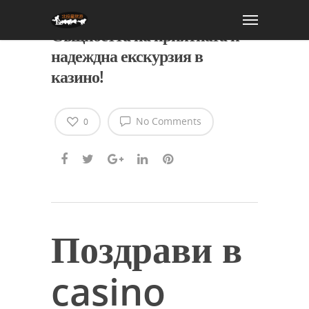
Поздрави в casino verde,
Същността на приятната и
надеждна екскурзия в
казино!
No Comments
0
Поздрави в
casino