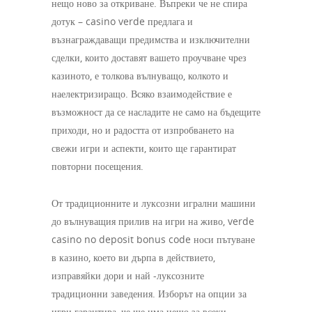
нещо ново за откриване. Въпреки че не спира
дотук – casino verde предлага и
възнаграждаващи предимства и изключителни
сделки, които доставят вашето проучване чрез
казиното, е толкова вълнуващо, колкото и
наелектризиращо. Всяко взаимодействие е
възможност да се насладите не само на бъдещите
приходи, но и радостта от изпробването на
свежи игри и аспекти, които ще гарантират
повторни посещения.
От традиционните и луксозни игрални машини
до вълнуващия прилив на игри на живо, verde
casino no deposit bonus code носи пътуване
в казино, което ви дърпа в действието,
изправяйки дори и най -луксозните
традиционни заведения. Изборът на опции за
игри гарантира, че ще има нещо за всеки