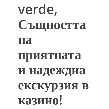
verde,
Същността
на
приятната
и надеждна
екскурзия в
казино!