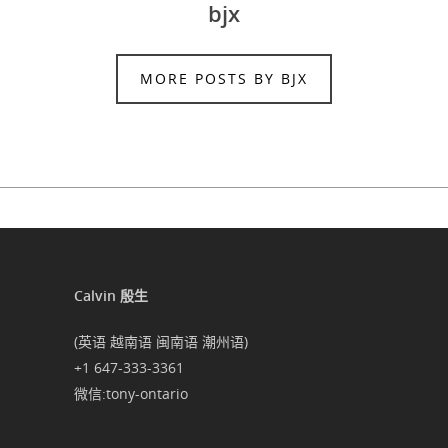
bjx
MORE POSTS BY BJX
Calvin 殷生
(英语 越南语 闽南语 潮州语)
+1 647-333-3361
微信:tony-ontario