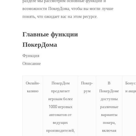
разделе мы рассмотрим основные функции и
возможности ПокерДома, чтобы вы могли лучше
понять, что ожидает вас на этом ресурсе.
Главные функции
ПокерДома
Функция
Описание
Онлайн-
ПокерДом
Покер-
В
Бону
казино
предлагает
рум
ПокерДоме
и акц
игрокам более
доступны
1000 игровых
различные
автоматов от
варианты
ведущих
покера,
производителей,
включая