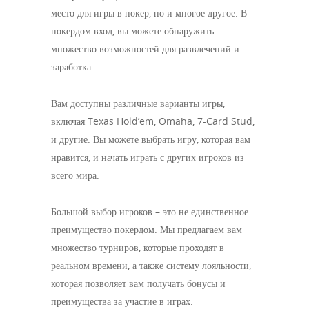
место для игры в покер, но и многое другое. В
покердом вход, вы можете обнаружить
множество возможностей для развлечений и
заработка.
Вам доступны различные варианты игры,
включая Texas Hold’em, Omaha, 7-Card Stud,
и другие. Вы можете выбрать игру, которая вам
нравится, и начать играть с других игроков из
всего мира.
Большой выбор игроков – это не единственное
преимущество покердом. Мы предлагаем вам
множество турниров, которые проходят в
реальном времени, а также систему лояльности,
которая позволяет вам получать бонусы и
преимущества за участие в играх.