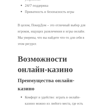
24/7 поддержка
Приватность и безопасность игры
В целом, ПокерДом – это отличный выбор для
игроков, ищущих развлечения и игры онлайн.
Мы уверены, что вы найдете что-то для себя в
этом ресурсе.
Возможности
онлайн-казино
Преимущества онлайн-
казино
Комфорт и удобство: играть в онлайн-
казино можно из любого места, где есть