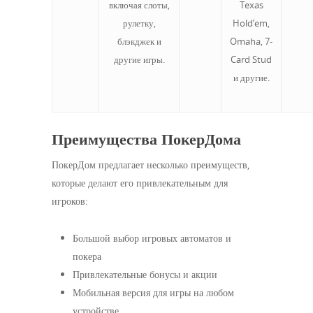
включая слоты,
Texas
рулетку,
Hold’em,
блэкджек и
Omaha, 7-
другие игры.
Card Stud
и другие.
Преимущества ПокерДома
ПокерДом предлагает несколько преимуществ,
которые делают его привлекательным для
игроков:
Большой выбор игровых автоматов и
покера
Привлекательные бонусы и акции
Мобильная версия для игры на любом
устройстве