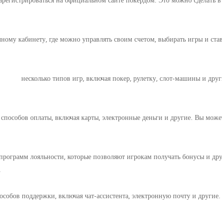
ному кабинету, где можно управлять своим счетом, выбирать игры и ста
казино
несколько типов игр, включая покер, рулетку, слот-машины и друг
способов оплаты, включая карты, электронные деньги и другие. Вы може
программ лояльности, которые позволяют игрокам получать бонусы и др
.
особов поддержки, включая чат-ассистента, электронную почту и другие