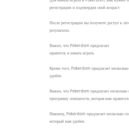
регистрации и подтвердив свой возраст.
После регистрации вы получите доступ к лич
результатах.
Важно, что Pokerdom предлагает
покердом 
нравится, и начать играть.
Кроме того, Pokerdom предлагает несколько 
удобен.
Важно, что Pokerdom предлагает несколько 
программу лояльности, которая вам нравится
Наконец, Pokerdom предлагает несколько сп
который вам удобен.