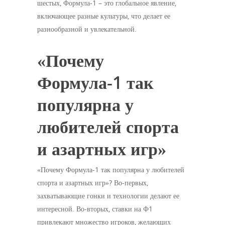
шестых, Формула-1 – это глобальное явление,
включающее разные культуры, что делает ее
разнообразной и увлекательной.
«Почему
Формула-1 так
популярна у
любителей спорта
и азартных игр»
«Почему Формула-1 так популярна у любителей
спорта и азартных игр»? Во-первых,
захватывающие гонки и технологии делают ее
интересной. Во-вторых, ставки на Ф1
привлекают множество игроков, желающих