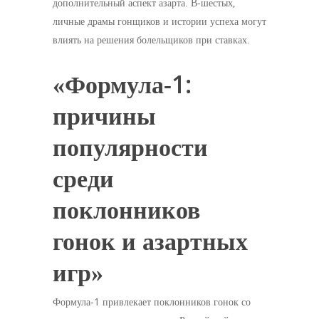
дополнительный аспект азарта. В-шестых,
личные драмы гонщиков и истории успеха могут
влиять на решения болельщиков при ставках.
«Формула-1:
причины
популярности
среди
поклонников
гонок и азартных
игр»
Формула-1 привлекает поклонников гонок со