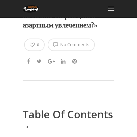
«Почему Формула-1 является
не только спортом, но и
азартным увлечением?»
No Comments
0
Table Of Contents
«Почему Формула-1 сочетает в себе спорт и
азартную игру»