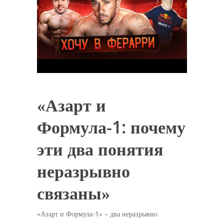
«Азарт и
Формула-1: почему
эти два понятия
неразрывно
связаны»
«Азарт и Формула-1» – два неразрывно