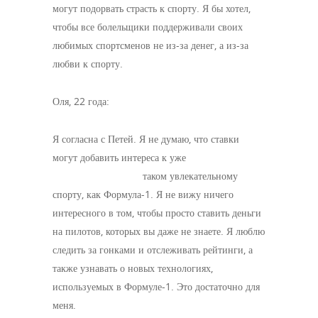
могут подорвать страсть к спорту. Я бы хотел,
чтобы все болельщики поддерживали своих
любимых спортсменов не из-за денег, а из-за
любви к спорту.
Оля, 22 года:
Я согласна с Петей. Я не думаю, что ставки
могут добавить интереса к уже
https://f1report.ru
таком увлекательному
спорту, как Формула-1. Я не вижу ничего
интересного в том, чтобы просто ставить деньги
на пилотов, которых вы даже не знаете. Я люблю
следить за гонками и отслеживать рейтинги, а
также узнавать о новых технологиях,
используемых в Формуле-1. Это достаточно для
меня.