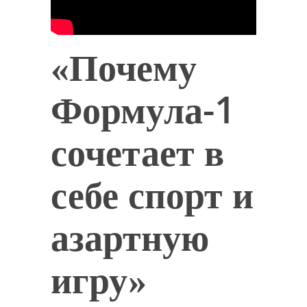
«Почему
Формула-1
сочетает в
себе спорт и
азартную
игру»