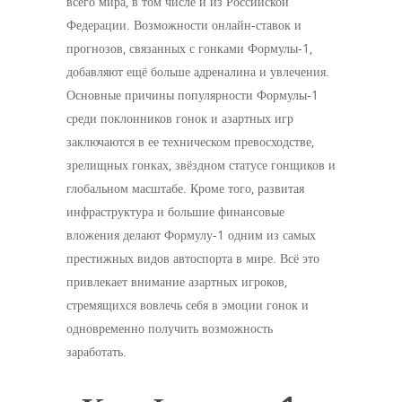
всего мира, в том числе и из Российской
Федерации. Возможности онлайн-ставок и
прогнозов, связанных с гонками Формулы-1,
добавляют ещё больше адреналина и увлечения.
Основные причины популярности Формулы-1
среди поклонников гонок и азартных игр
заключаются в ее техническом превосходстве,
зрелищных гонках, звёздном статусе гонщиков и
глобальном масштабе. Кроме того, развитая
инфраструктура и большие финансовые
вложения делают Формулу-1 одним из самых
престижных видов автоспорта в мире. Всё это
привлекает внимание азартных игроков,
стремящихся вовлечь себя в эмоции гонок и
одновременно получить возможность
заработать.