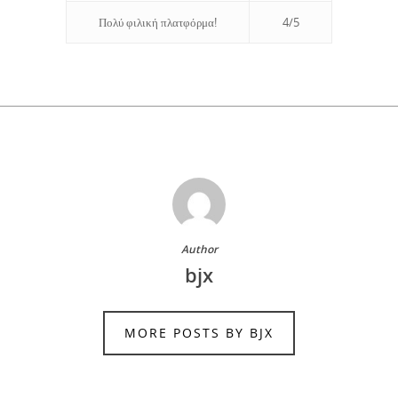
Πολύ φιλική πλατφόρμα!
4/5
Author
bjx
MORE POSTS BY BJX