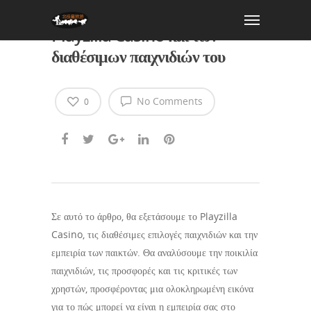
Αναλυτική επισκόπηση του
Playzilla Casino και των
διαθέσιμων παιχνιδιών του
No Comments
0
Σε αυτό το άρθρο, θα εξετάσουμε το Playzilla
Casino, τις διαθέσιμες επιλογές παιχνιδιών και την
εμπειρία των παικτών. Θα αναλύσουμε την ποικιλία
παιχνιδιών, τις προσφορές και τις κριτικές των
χρηστών, προσφέροντας μια ολοκληρωμένη εικόνα
για το πώς μπορεί να είναι η εμπειρία σας στο