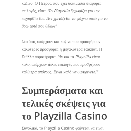
καζίνο. Ο Πέτρος, που έχει δοκιμάσει διάφορες
επιλογές, είπε:
“Το Playzilla ξεχωρίζει για την
ευχρηστία του. Δεν χρειάζεται να ψάχνω πολύ για να
βρω αυτό που θέλω!”
Ωστόσο, υπάρχουν και καζίνο που προσφέρουν
καλύτερες προσφορές ή μεγαλύτερα τζάκποτ. Η
Στέλλα παρατήρησε:
“Αν και το Playzilla είναι
καλό, υπάρχουν άλλες επιλογές που προσφέρουν
καλύτερα μπόνους. Είναι καλό να συγκρίνετε!”
Συμπεράσματα και
τελικές σκέψεις για
το Playzilla Casino
Συνολικά, το Playzilla Casino φαίνεται να είναι