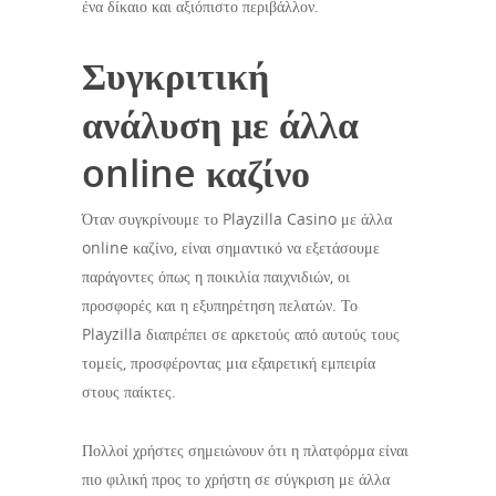
ένα δίκαιο και αξιόπιστο περιβάλλον.
Συγκριτική
ανάλυση με άλλα
online καζίνο
Όταν συγκρίνουμε το Playzilla Casino με άλλα
online καζίνο, είναι σημαντικό να εξετάσουμε
παράγοντες όπως η ποικιλία παιχνιδιών, οι
προσφορές και η εξυπηρέτηση πελατών. Το
Playzilla διαπρέπει σε αρκετούς από αυτούς τους
τομείς, προσφέροντας μια εξαιρετική εμπειρία
στους παίκτες.
Πολλοί χρήστες σημειώνουν ότι η πλατφόρμα είναι
πιο φιλική προς το χρήστη σε σύγκριση με άλλα