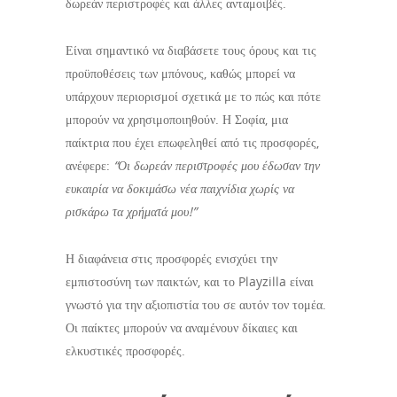
δωρεάν περιστροφές και άλλες ανταμοιβές.
Είναι σημαντικό να διαβάσετε τους όρους και τις
προϋποθέσεις των μπόνους, καθώς μπορεί να
υπάρχουν περιορισμοί σχετικά με το πώς και πότε
μπορούν να χρησιμοποιηθούν. Η Σοφία, μια
παίκτρια που έχει επωφεληθεί από τις προσφορές,
ανέφερε:
“Οι δωρεάν περιστροφές μου έδωσαν την
ευκαιρία να δοκιμάσω νέα παιχνίδια χωρίς να
ρισκάρω τα χρήματά μου!”
Η διαφάνεια στις προσφορές ενισχύει την
εμπιστοσύνη των παικτών, και το Playzilla είναι
γνωστό για την αξιοπιστία του σε αυτόν τον τομέα.
Οι παίκτες μπορούν να αναμένουν δίκαιες και
ελκυστικές προσφορές.