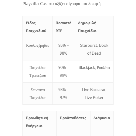
Playzilla Casino αξίζει σίγουρα μια δοκιμή.
Είδος
Ποσοστό
Δημοφιλή
Παιχνιδιού
RTP
Παιχνίδια
Κουλοχέρηδες
95% –
Starburst, Book
98%
of Dead
Παιχνίδια
90% –
Blackjack, Ρουλέτα
Τραπεζιού
99%
Ζωντανά
93% –
Live Baccarat,
Παιχνίδια
97%
Live Poker
Προωθητική
Προϋποθέσεις
Διάρκεια
Ενέργεια