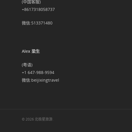
(中国客服)
+8617318058737
微信:513371480
Alex 梁生
(粤语)
+1 647-988-9594
微信:beijixingtravel
© 2026 北极星旅游.