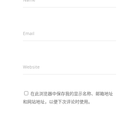
Email
*
Website
在此浏览器中保存我的显示名称、邮箱地址
和网站地址，以便下次评论时使用。