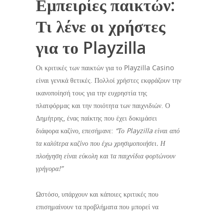
Εμπειρίες παικτών:
Τι λένε οι χρήστες
για το Playzilla
Οι κριτικές των παικτών για το Playzilla Casino
είναι γενικά θετικές. Πολλοί χρήστες εκφράζουν την
ικανοποίησή τους για την ευχρηστία της
πλατφόρμας και την ποιότητα των παιχνιδιών. Ο
Δημήτρης, ένας παίκτης που έχει δοκιμάσει
διάφορα καζίνο, επεσήμανε:
“Το Playzilla είναι από
τα καλύτερα καζίνο που έχω χρησιμοποιήσει. Η
πλοήγηση είναι εύκολη και τα παιχνίδια φορτώνουν
γρήγορα!”
Ωστόσο, υπάρχουν και κάποιες κριτικές που
επισημαίνουν τα προβλήματα που μπορεί να