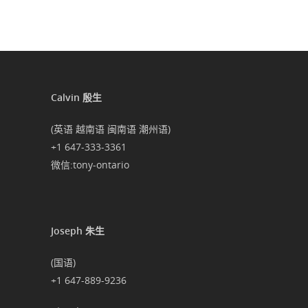
Calvin 殷生
(英语 越南语 闽南语 潮州语)
+1 647-333-3361
微信:tony-ontario
Joseph 朱生
(国语)
+1 647-889-9236