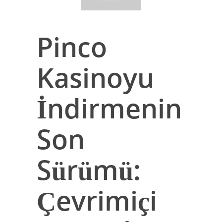
Pinco
Kasinoyu
İndirmenin
Son
Sürümü:
Çevrimiçi