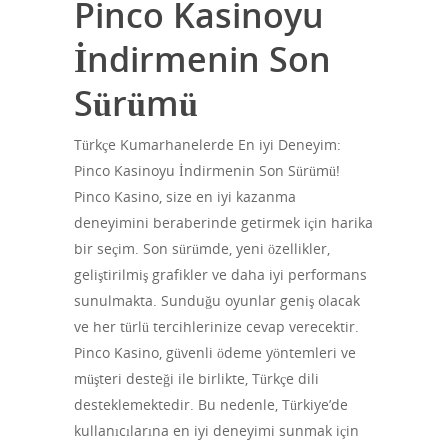
Pinco Kasinoyu
İndirmenin Son
Sürümü
Türkçe Kumarhanelerde En iyi Deneyim:
Pinco Kasinoyu İndirmenin Son Sürümü!
Pinco Kasino, size en iyi kazanma
deneyimini beraberinde getirmek için harika
bir seçim. Son sürümde, yeni özellikler,
geliştirilmiş grafikler ve daha iyi performans
sunulmakta. Sunduğu oyunlar geniş olacak
ve her türlü tercihlerinize cevap verecektir.
Pinco Kasino, güvenli ödeme yöntemleri ve
müşteri desteği ile birlikte, Türkçe dili
desteklemektedir. Bu nedenle, Türkiye’de
kullanıcılarına en iyi deneyimi sunmak için