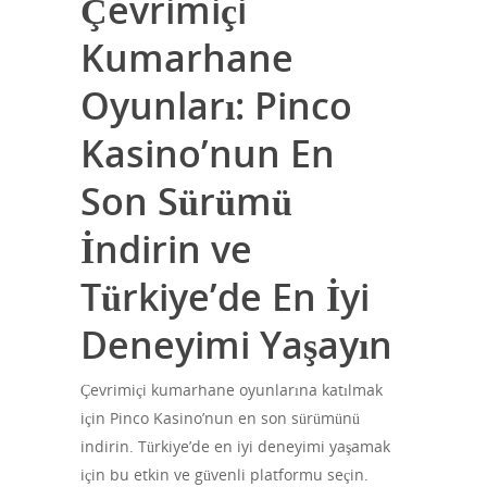
Çevrimiçi
Kumarhane
Oyunları: Pinco
Kasino’nun En
Son Sürümü
İndirin ve
Türkiye’de En İyi
Deneyimi Yaşayın
Çevrimiçi kumarhane oyunlarına katılmak
için Pinco Kasino’nun en son sürümünü
indirin. Türkiye’de en iyi deneyimi yaşamak
için bu etkin ve güvenli platformu seçin.