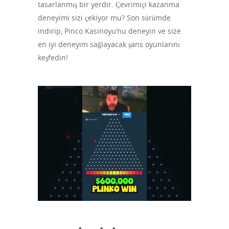
tasarlanmış bir yerdir. Çevrimiçi kazanma
deneyimi sizi çekiyor mu? Son sürümde
indirip, Pinco Kasinoyu’nu deneyin ve size
en iyi deneyim sağlayacak şans oyunlarını
keşfedin!