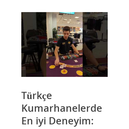
Türkçe
Kumarhanelerde
En iyi Deneyim: