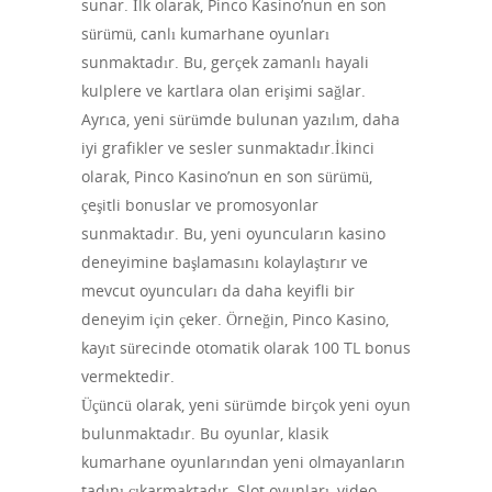
sunar. İlk olarak, Pinco Kasino’nun en son
sürümü, canlı kumarhane oyunları
sunmaktadır. Bu, gerçek zamanlı hayali
kulplere ve kartlara olan erişimi sağlar.
Ayrıca, yeni sürümde bulunan yazılım, daha
iyi grafikler ve sesler sunmaktadır.İkinci
olarak, Pinco Kasino’nun en son sürümü,
çeşitli bonuslar ve promosyonlar
sunmaktadır. Bu, yeni oyuncuların kasino
deneyimine başlamasını kolaylaştırır ve
mevcut oyuncuları da daha keyifli bir
deneyim için çeker. Örneğin, Pinco Kasino,
kayıt sürecinde otomatik olarak 100 TL bonus
vermektedir.
Üçüncü olarak, yeni sürümde birçok yeni oyun
bulunmaktadır. Bu oyunlar, klasik
kumarhane oyunlarından yeni olmayanların
tadını çıkarmaktadır. Slot oyunları, video