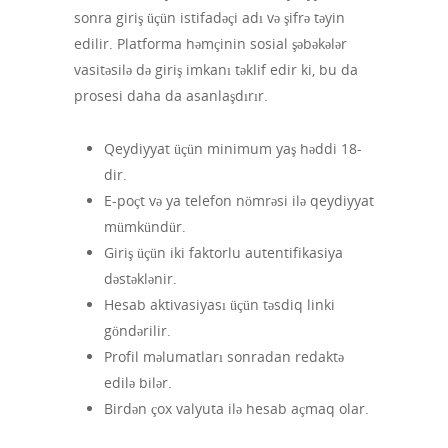
sonra giriş üçün istifadəçi adı və şifrə təyin
edilir. Platforma həmçinin sosial şəbəkələr
vasitəsilə də giriş imkanı təklif edir ki, bu da
prosesi daha da asanlaşdırır.
Qeydiyyat üçün minimum yaş həddi 18-
dir.
E-poçt və ya telefon nömrəsi ilə qeydiyyat
mümkündür.
Giriş üçün iki faktorlu autentifikasiya
dəstəklənir.
Hesab aktivasiyası üçün təsdiq linki
göndərilir.
Profil məlumatları sonradan redaktə
edilə bilər.
Birdən çox valyuta ilə hesab açmaq olar.