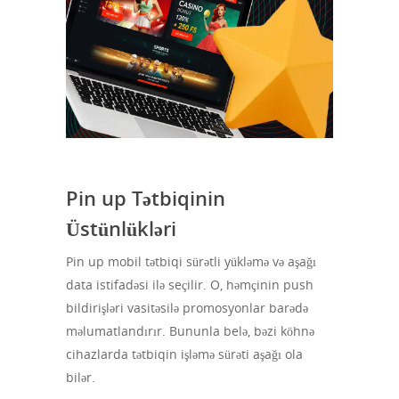
Pin up Tətbiqinin
Üstünlükləri
Pin up mobil tətbiqi sürətli yükləmə və aşağı
data istifadəsi ilə seçilir. O, həmçinin push
bildirişləri vasitəsilə promosyonlar barədə
məlumatlandırır. Bununla belə, bəzi köhnə
cihazlarda tətbiqin işləmə sürəti aşağı ola
bilər.