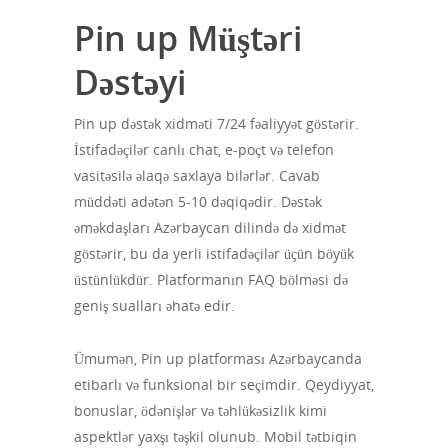
Pin up Müştəri
Dəstəyi
Pin up dəstək xidməti 7/24 fəaliyyət göstərir.
İstifadəçilər canlı chat, e-poçt və telefon
vasitəsilə əlaqə saxlaya bilərlər. Cavab
müddəti adətən 5-10 dəqiqədir. Dəstək
əməkdaşları Azərbaycan dilində də xidmət
göstərir, bu da yerli istifadəçilər üçün böyük
üstünlükdür. Platformanın FAQ bölməsi də
geniş sualları əhatə edir.
Ümumən, Pin up platforması Azərbaycanda
etibarlı və funksional bir seçimdir. Qeydiyyat,
bonuslar, ödənişlər və təhlükəsizlik kimi
aspektlər yaxşı təşkil olunub. Mobil tətbiqin