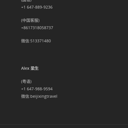
+1 647-889-9236
(中国客服)
+8617318058737
微信:513371480
Alex 梁生
(粤语)
+1 647-988-9594
微信:beijixingtravel