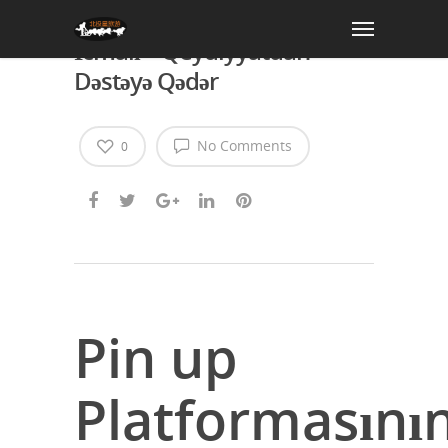
Pin up Platformasının Tam
İcmalı – Qeydiyyatdan
Dəstəyə Qədər
No Comments
0
Pin up
Platformasını