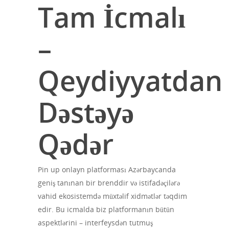
Tam İcmalı
–
Qeydiyyatdan
Dəstəyə
Qədər
Pin up onlayn platforması Azərbaycanda
geniş tanınan bir brenddir və istifadəçilərə
vahid ekosistemdə müxtəlif xidmətlər təqdim
edir. Bu icmalda biz platformanın bütün
aspektlərini – interfeysdən tutmuş