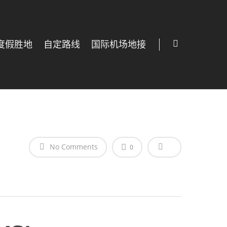
度假胜地
自定路线
国际机场地接
No Comments
0