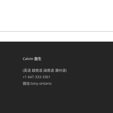
Calvin 殷生
(英语 越南语 闽南语 潮州语)
+1 647-333-3361
微信:tony-ontario