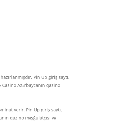
hazırlanmışdır. Pin Up giriş saytı,
nup Casino Azərbaycanın qazino
minat verir. Pin Up giriş saytı,
canın qazino məşğulatçısı və