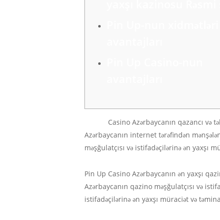
yaxşı kazinosu Rəsmi 
Pin Up-nun xidmətləri
avantajları
Pin Up Casino-nun
avantajları
pin up
Casino Azərbaycanın qazancı və təbii
Azərbaycanın internet tərəfindən mənşələn
məşğulatçısı və istifadəçilərinə ən yaxşı mü
Pin Up Casino Azərbaycanın ən yaxşı qazino 
Azərbaycanın qazino məşğulatçısı və istif
istifadəçilərinə ən yaxşı müraciət və təmina