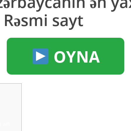
zərbaycanın ən ya
 Rəsmi sayt
OYNA
n ən