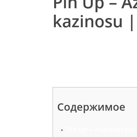
Pin Up – A
kazinosu |
Содержимое
Pin Up – Azərbaycanı