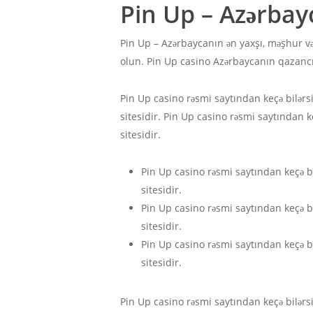
Pin Up – Azərbay
Pin Up – Azərbaycanın ən yaxşı, məşhur və 
olun. Pin Up casino Azərbaycanın qazancı 
Pin Up casino rəsmi saytından keçə bilərs
sitesidir. Pin Up casino rəsmi saytından k
sitesidir.
Pin Up casino rəsmi saytından keçə bi
sitesidir.
Pin Up casino rəsmi saytından keçə bi
sitesidir.
Pin Up casino rəsmi saytından keçə bi
sitesidir.
Pin Up casino rəsmi saytından keçə bilərsi