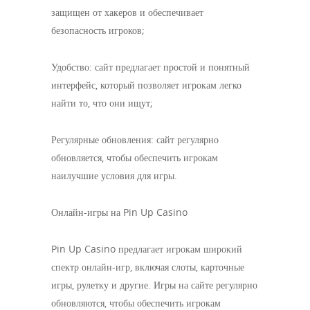
защищен от хакеров и обеспечивает
безопасность игроков;
Удобство: сайт предлагает простой и понятный
интерфейс, который позволяет игрокам легко
найти то, что они ищут;
Регулярные обновления: сайт регулярно
обновляется, чтобы обеспечить игрокам
наилучшие условия для игры.
Онлайн-игры на Pin Up Casino
Pin Up Casino предлагает игрокам широкий
спектр онлайн-игр, включая слоты, карточные
игры, рулетку и другие. Игры на сайте регулярно
обновляются, чтобы обеспечить игрокам