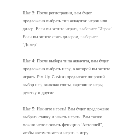
Шаг 3: После регистрации, вам будет
предложено выбрать тип аккаунта: игрок или
дилер. Если вы хотите играть, выберите “Игрок”.
Если вы хотите стать дилером, выберите
“Дилер”.
Шаг 4: После выбора типа аккаунта, вам будет
предложено выбрать игру, в которой вы хотите
играть. Pin Up Casino предлагает широкий
выбор игр, включая слоты, карточные игры,
рулетку и другие.
Шаг 5: Начните играть! Вам будет предложено
выбрать ставку и начать играть. Вам также
можно использовать функцию “Автоплей”,
чтобы автоматически играть в игру.