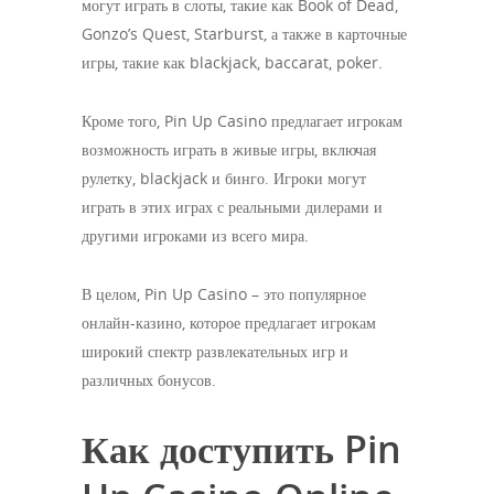
могут играть в слоты, такие как Book of Dead,
Gonzo’s Quest, Starburst, а также в карточные
игры, такие как blackjack, baccarat, poker.
Кроме того, Pin Up Casino предлагает игрокам
возможность играть в живые игры, включая
рулетку, blackjack и бинго. Игроки могут
играть в этих играх с реальными дилерами и
другими игроками из всего мира.
В целом, Pin Up Casino – это популярное
онлайн-казино, которое предлагает игрокам
широкий спектр развлекательных игр и
различных бонусов.
Как доступить Pin