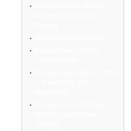
Pin Up Casino: Official
Website and Online
Gaming
What is Pin Up Casino?
Как доступить Pin Up
Casino Online
Pin Up Casino Mirror: What
is it and Why is it
Important?
Pin Up Casino: Official
Website and Online
Gaming