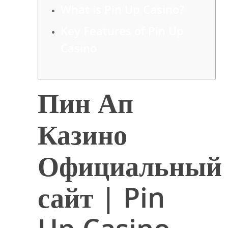
What is Pin Up Casino?
Key Features of Pin Up
Casino
Пин Ап
Казино
Официальный
сайт | Pin