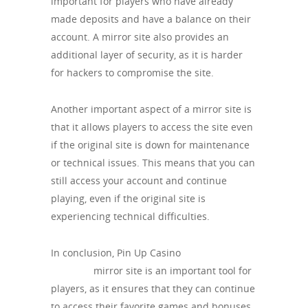
important for players who have already
made deposits and have a balance on their
account. A mirror site also provides an
additional layer of security, as it is harder
for hackers to compromise the site.
Another important aspect of a mirror site is
that it allows players to access the site even
if the original site is down for maintenance
or technical issues. This means that you can
still access your account and continue
playing, even if the original site is
experiencing technical difficulties.
In conclusion, Pin Up Casino
онлайн казино
казахстан
mirror site is an important tool for
players, as it ensures that they can continue
to access their favorite games and bonuses,