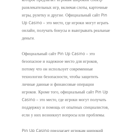
развлекательных игр, включая слоты, карточные
игры, рулетку и другие. Официальный сайт Pin
Up Casino – это место, где игроки могут играть
онлайн, получать бонусы и выигрывать реальные
деньги.
Официальный сайт Pin Up Casino – это
безопасное и надежное место для игроков,
потому что он использует современные
технологии безопасности, чтобы защитить
личные данные и финансовые операции
игроков. Кроме того, официальный сайт Pin Up
Casino – это место, где игроки могут получать
поддержку и помощь от опытных специалистов,
если у них возникнут вопросы или проблемы.
Pin Up Casino предлагает игрокам широкий