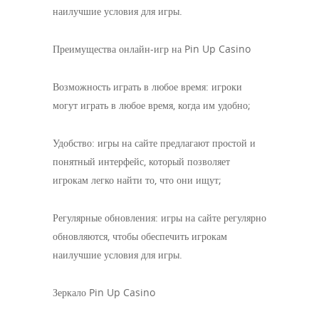
наилучшие условия для игры.
Преимущества онлайн-игр на Pin Up Casino
Возможность играть в любое время: игроки
могут играть в любое время, когда им удобно;
Удобство: игры на сайте предлагают простой и
понятный интерфейс, который позволяет
игрокам легко найти то, что они ищут;
Регулярные обновления: игры на сайте регулярно
обновляются, чтобы обеспечить игрокам
наилучшие условия для игры.
Зеркало Pin Up Casino