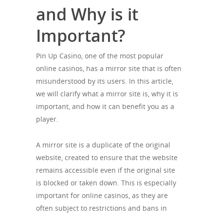
and Why is it
Important?
Pin Up Casino, one of the most popular
online casinos, has a mirror site that is often
misunderstood by its users. In this article,
we will clarify what a mirror site is, why it is
important, and how it can benefit you as a
player.
A mirror site is a duplicate of the original
website, created to ensure that the website
remains accessible even if the original site
is blocked or taken down. This is especially
important for online casinos, as they are
often subject to restrictions and bans in