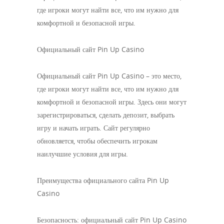
где игроки могут найти все, что им нужно для
комфортной и безопасной игры.
Официальный сайт Pin Up Casino
Официальный сайт Pin Up Casino – это место,
где игроки могут найти все, что им нужно для
комфортной и безопасной игры. Здесь они могут
зарегистрироваться, сделать депозит, выбрать
игру и начать играть. Сайт регулярно
обновляется, чтобы обеспечить игрокам
наилучшие условия для игры.
Преимущества официального сайта Pin Up
Casino
Безопасность: официальный сайт Pin Up Casino