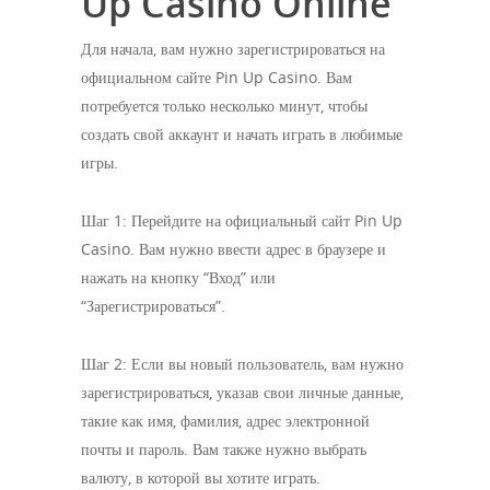
Up Casino Online
Для начала, вам нужно зарегистрироваться на
официальном сайте Pin Up Casino. Вам
потребуется только несколько минут, чтобы
создать свой аккаунт и начать играть в любимые
игры.
Шаг 1: Перейдите на официальный сайт Pin Up
Casino. Вам нужно ввести адрес в браузере и
нажать на кнопку “Вход” или
“Зарегистрироваться”.
Шаг 2: Если вы новый пользователь, вам нужно
зарегистрироваться, указав свои личные данные,
такие как имя, фамилия, адрес электронной
почты и пароль. Вам также нужно выбрать
валюту, в которой вы хотите играть.