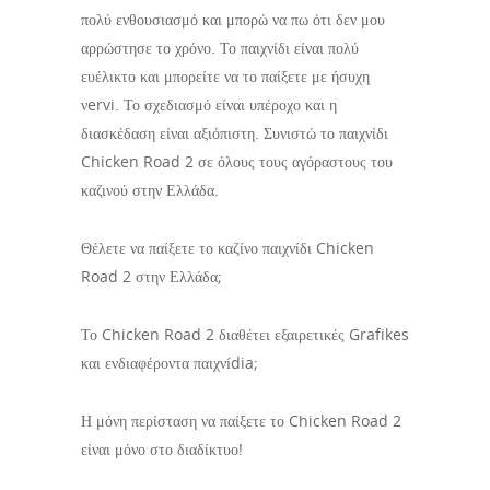
πολύ ενθουσιασμό και μπορώ να πω ότι δεν μου
αρρώστησε το χρόνο. Το παιχνίδι είναι πολύ
ευέλικτο και μπορείτε να το παίξετε με ήσυχη
νervi. Το σχεδιασμό είναι υπέροχο και η
διασκέδαση είναι αξιόπιστη. Συνιστώ το παιχνίδι
Chicken Road 2 σε όλους τους αγόραστους του
καζινού στην Ελλάδα.
Θέλετε να παίξετε το καζίνο παιχνίδι Chicken
Road 2 στην Ελλάδα;
Το Chicken Road 2 διαθέτει εξαιρετικές Grafikes
και ενδιαφέροντα παιχνídia;
Η μόνη περίσταση να παίξετε το Chicken Road 2
είναι μόνο στο διαδίκτυο!