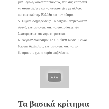
μια μεγάλη κοινότητα παίχτων, που σας επιτρέπει
να συναντήσετε και να αγωνιστείτε με άλλους
παίκτες από την Ελλάδα και τον κόσμο.
5. Συχνές ενημερώσεις: Το παιχνίδι ενημερώνεται
συχνά, επιτρέποντάς σας να δοκιμάσετε νέα
λεπτομέρειες και χαρακτηριστικά.
6. Δωρεάν διαθέσιμο: Το Chicken Road 2 είναι
δωρεάν διαθέσιμο, επιτρέποντάς σας να το
δοκιμάσετε χωρίς καμία επιβλέψεις.
Τα βασικά κρίτηρια