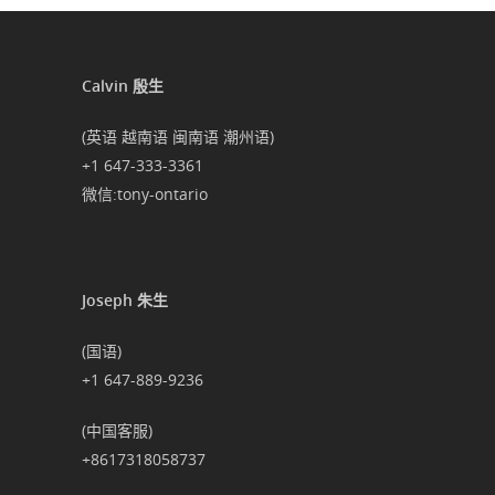
Calvin 殷生
(英语 越南语 闽南语 潮州语)
+1 647-333-3361
微信:tony-ontario
Joseph 朱生
(国语)
+1 647-889-9236
(中国客服)
+8617318058737