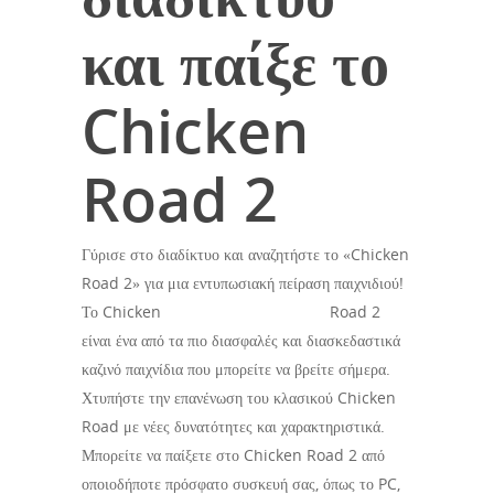
και παίξε το
Chicken
Road 2
Γύρισε στο διαδίκτυο και αναζητήστε το «Chicken
Road 2» για μια εντυπωσιακή πείραση παιχνιδιού!
Το Chicken
Chicken Road 2 demo
Road 2
είναι ένα από τα πιο διασφαλές και διασκεδαστικά
καζινό παιχνίδια που μπορείτε να βρείτε σήμερα.
Χτυπήστε την επανένωση του κλασικού Chicken
Road με νέες δυνατότητες και χαρακτηριστικά.
Μπορείτε να παίξετε στο Chicken Road 2 από
οποιοδήποτε πρόσφατο συσκευή σας, όπως το PC,