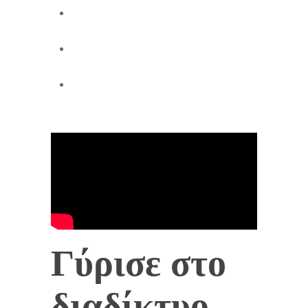
Για qué λόγο το Chicken Road 2 είναι τόσο
διαδικτυακό; Διαβάστε να μάθετε!
Τα βασικά κρίτηρια επιλογής για το Chicken
Road 2 στο διαδίκτυο
Πώς να παίξετε το Chicken Road 2 στο
διαδίκτυο ασφαλές και ανεπτυγμένα
Γύρισε στο
διαδίκτυο