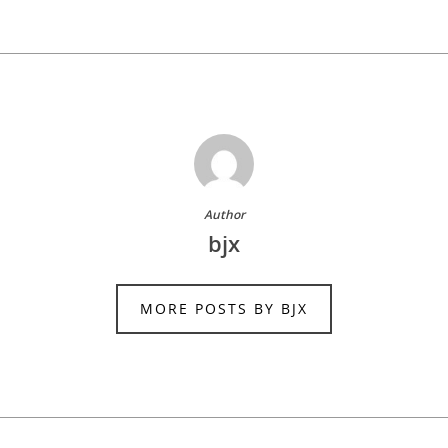
Author
bjx
MORE POSTS BY BJX