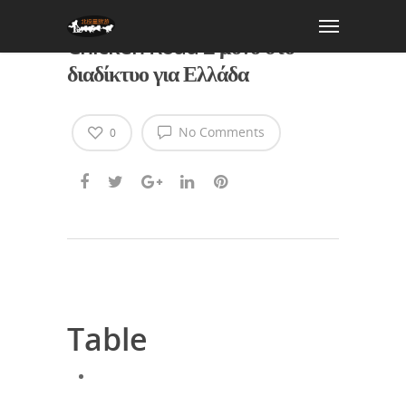
Παίξτε το καζίνο παιχνίδι
Chicken Road 2 μόνο στο
διαδίκτυο για Ελλάδα
No Comments
0
Table
Γύρισε στο διαδίκτυο και παίξε το Chicken
Road 2