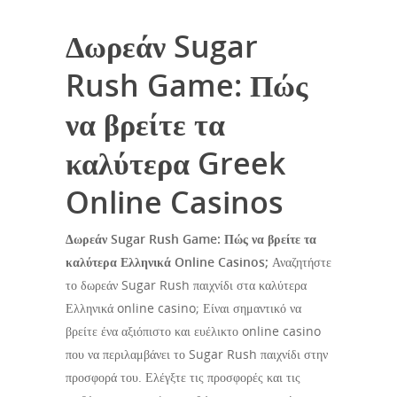
Δωρεάν Sugar
Rush Game: Πώς
να βρείτε τα
καλύτερα Greek
Online Casinos
Δωρεάν Sugar Rush Game: Πώς να βρείτε τα
καλύτερα Ελληνικά Online Casinos;
Αναζητήστε
το δωρεάν Sugar Rush παιχνίδι στα καλύτερα
Ελληνικά online casino; Είναι σημαντικό να
βρείτε ένα αξιόπιστο και ευέλικτο online casino
που να περιλαμβάνει το Sugar Rush παιχνίδι στην
προσφορά του. Ελέγξτε τις προσφορές και τις