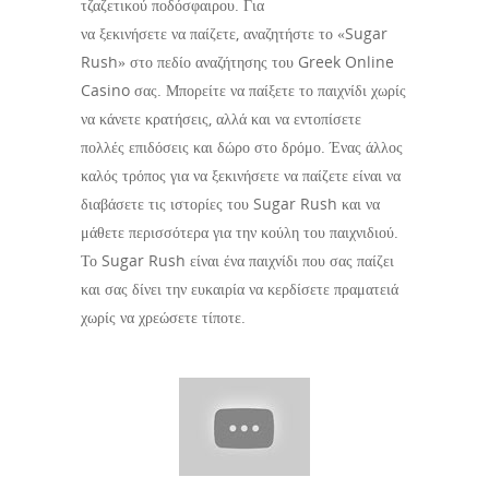
τζαζετικού ποδόσφαιρου. Για
Sugar Rush demo
να ξεκινήσετε να παίζετε, αναζητήστε το «Sugar
Rush» στο πεδίο αναζήτησης του Greek Online
Casino σας. Μπορείτε να παίξετε το παιχνίδι χωρίς
να κάνετε κρατήσεις, αλλά και να εντοπίσετε
πολλές επιδόσεις και δώρο στο δρόμο. Ένας άλλος
καλός τρόπος για να ξεκινήσετε να παίζετε είναι να
διαβάσετε τις ιστορίες του Sugar Rush και να
μάθετε περισσότερα για την κούλη του παιχνιδιού.
Το Sugar Rush είναι ένα παιχνίδι που σας παίζει
και σας δίνει την ευκαιρία να κερδίσετε πραματειά
χωρίς να χρεώσετε τίποτε.