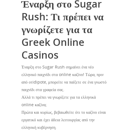
Έναρξη στο Sugar
Rush: Τι πρέπει να
γνωρίζετε για τα
Greek Online
Casinos
Έναρξη στο Sugar Rush σημαίνει ένα νέο
ελληνικό παιχνίδι στα online καζίνο! Τώρα, πριν
από οτidipote, μπορείτε να παίξετε σε ένα γνωστό
παιχνίδι στα γραφεία σας.
Αλλά τι πρέπει να γνωρίζετε για τα ελληνικά
online καζίνα;
Πρώτα και κυρίως, βεβαιωθείτε ότι το καζίνο είναι
εργατικό και έχει άδεια λειτουργίας από την
ελληνική κυβέρνηση.