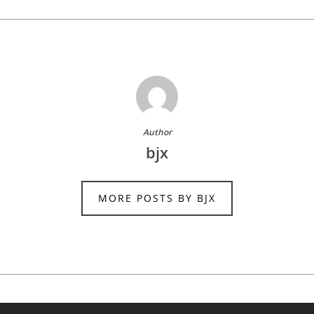
Author
bjx
MORE POSTS BY BJX