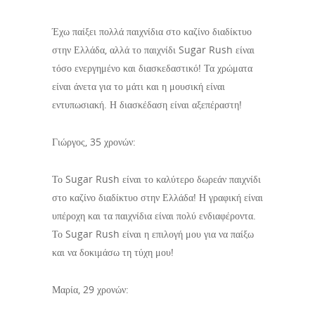
Έχω παίξει πολλά παιχνίδια στο καζίνο διαδίκτυο
στην Ελλάδα, αλλά το παιχνίδι Sugar Rush είναι
τόσο ενεργημένο και διασκεδαστικό! Τα χρώματα
είναι άνετα για το μάτι και η μουσική είναι
εντυπωσιακή. Η διασκέδαση είναι αξεπέραστη!
Γιώργος, 35 χρονών:
Το Sugar Rush είναι το καλύτερο δωρεάν παιχνίδι
στο καζίνο διαδίκτυο στην Ελλάδα! Η γραφική είναι
υπέροχη και τα παιχνίδια είναι πολύ ενδιαφέροντα.
Το Sugar Rush είναι η επιλογή μου για να παίξω
και να δοκιμάσω τη τύχη μου!
Μαρία, 29 χρονών: