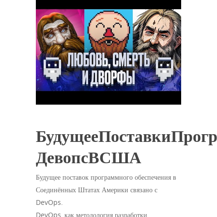
БудущееПоставкиПрогр
ДевопсВСША
Будущее поставок программного обеспечения в
Соединённых Штатах Америки связано с
DevOps.
DevOps, как методология разработки,