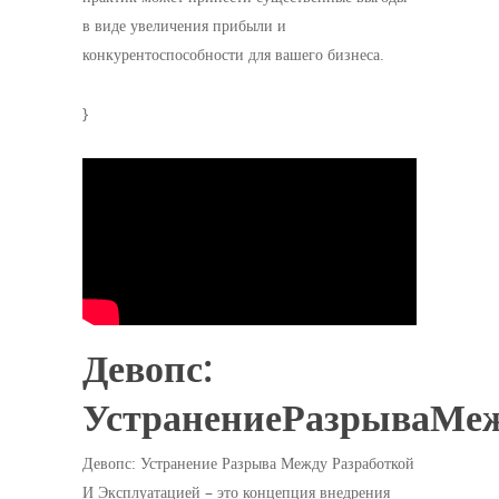
в виде увеличения прибыли и
конкурентоспособности для вашего бизнеса.
}
Девопс:
УстранениеРазрываМеж
Девопс: Устранение Разрыва Между Разработкой
И Эксплуатацией – это концепция внедрения