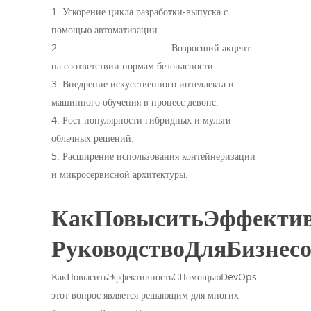
1. Ускорение цикла разработки-выпуска с
помощью автоматизации.
2.
https://funtime.kiev.ua
Возросший акцент
на соответствии нормам безопасности .
3. Внедрение искусственного интеллекта и
машинного обучения в процесс девопс.
4. Рост популярности гибридных и мульти
облачных решений.
5. Расширение использования контейнеризации
и микросервисной архитектуры.
КакПовыситьЭффекти
РуководствоДляБизне
КакПовыситьЭффективностьСПомощьюDevOps:
этот вопрос является решающим для многих