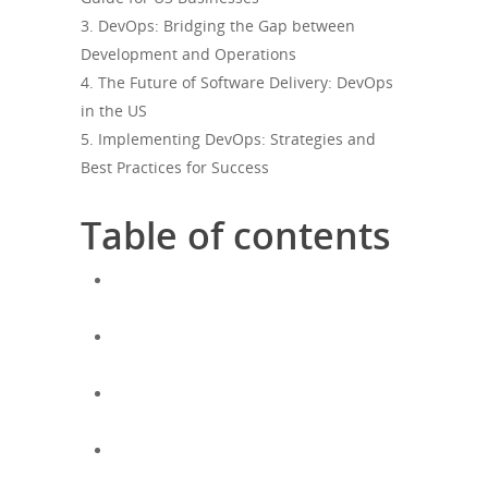
3. DevOps: Bridging the Gap between
Development and Operations
4. The Future of Software Delivery: DevOps
in the US
5. Implementing DevOps: Strategies and
Best Practices for Success
Table of contents
Девопс:
СовременныеТенденциивРазработкеИЭксплуатацииСо
КакПовыситьЭффективностьСПомощьюDevOps:
РуководствоДляБизнесовВСША
Девопс:
УстранениеРазрываМеждуРазработкойИЭксплуатацией
БудущееПоставкиПрограммногоОбеспечения:
ДевопсВСША