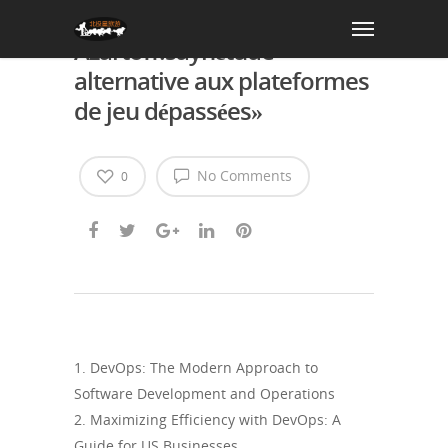
«Освой nouveaux jeux avec
Azartoff:saynétude
alternative aux plateformes
de jeu dépassées»
No Comments
0
1. DevOps: The Modern Approach to
Software Development and Operations
2. Maximizing Efficiency with DevOps: A
Guide for US Businesses