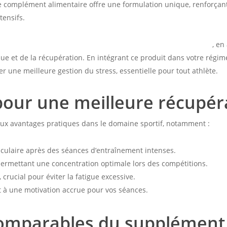
Ce complément alimentaire offre une formulation unique, renforçant
tensifs.
tisol 300 Mg peut révolutionner votre routine d’entraînement
, en
que et de la récupération. En intégrant ce produit dans votre rég
 une meilleure gestion du stress, essentielle pour tout athlète.
pour une meilleure récupér
ux avantages pratiques dans le domaine sportif, notamment :
culaire après des séances d’entraînement intenses.
 permettant une concentration optimale lors des compétitions.
, crucial pour éviter la fatigue excessive.
t à une motivation accrue pour vos séances.
comparables du supplément 