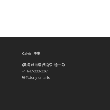
Calvin 殷生
(英语 越南语 闽南语 潮州语)
+1 647-333-3361
微信:tony-ontario