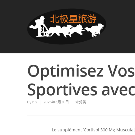
Optimisez Vo
Sportives avec
By
bjx
2026年5月20日
未分类
Le supplément ‘Cortisol 300 Mg Musculat