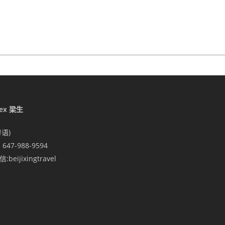
lex 梁生
粤语)
1 647-988-9594
:beijixingtravel