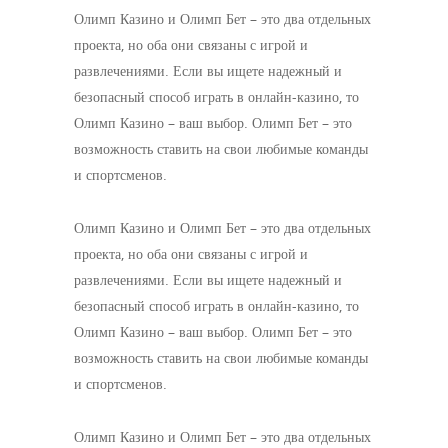
Олимп Казино и Олимп Бет – это два отдельных
проекта, но оба они связаны с игрой и
развлечениями. Если вы ищете надежный и
безопасный способ играть в онлайн-казино, то
Олимп Казино – ваш выбор. Олимп Бет – это
возможность ставить на свои любимые команды
и спортсменов.
Олимп Казино и Олимп Бет – это два отдельных
проекта, но оба они связаны с игрой и
развлечениями. Если вы ищете надежный и
безопасный способ играть в онлайн-казино, то
Олимп Казино – ваш выбор. Олимп Бет – это
возможность ставить на свои любимые команды
и спортсменов.
Олимп Казино и Олимп Бет – это два отдельных