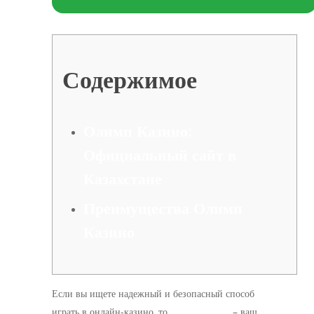
Содержимое
Олимп Казино:
Официальный сайт в
Казахстане
Преимущества Олимп
Казино
Если вы ищете надежный и безопасный способ
играть в онлайн-казино, то
олимп казино
– ваш