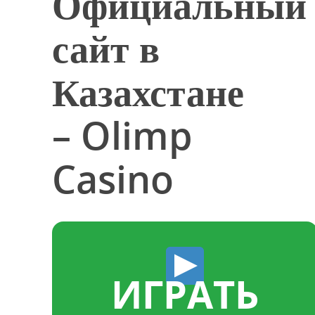
Официальный
сайт в
Казахстане
– Olimp
Casino
ИГРАТЬ