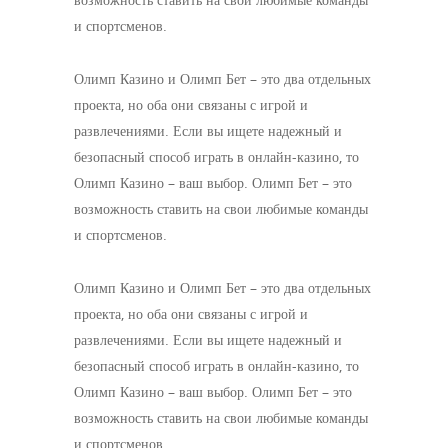
и спортсменов.
Олимп Казино и Олимп Бет – это два отдельных
проекта, но оба они связаны с игрой и
развлечениями. Если вы ищете надежный и
безопасный способ играть в онлайн-казино, то
Олимп Казино – ваш выбор. Олимп Бет – это
возможность ставить на свои любимые команды
и спортсменов.
Олимп Казино и Олимп Бет – это два отдельных
проекта, но оба они связаны с игрой и
развлечениями. Если вы ищете надежный и
безопасный способ играть в онлайн-казино, то
Олимп Казино – ваш выбор. Олимп Бет – это
возможность ставить на свои любимые команды
и спортсменов.