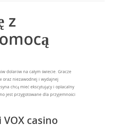
ę z
 pomocą
dów dolarów na całym świecie. Gracze
nów oraz niezawodnej i wydajnej
syna chcą mieć ekscytujący i opłacalny
asyno jest przygotowane dla przyjemności
i VOX casino