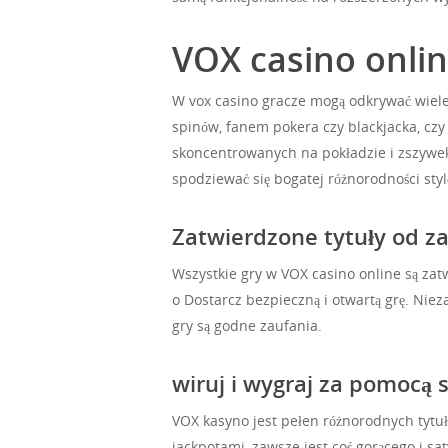
VOX casino onli
W vox casino gracze mogą odkrywać wiele r
spinów, fanem pokera czy blackjacka, czy 
skoncentrowanych na pokładzie i zszywe
spodziewać się bogatej różnorodności sty
Zatwierdzone tytuły od 
Wszystkie gry w VOX casino online są zat
o Dostarcz bezpieczną i otwartą grę. Nieza
gry są godne zaufania.
wiruj i wygraj za pomocą s
VOX kasyno jest pełen różnorodnych tytu
jackpotami, zawsze jest coś gorącego i sa