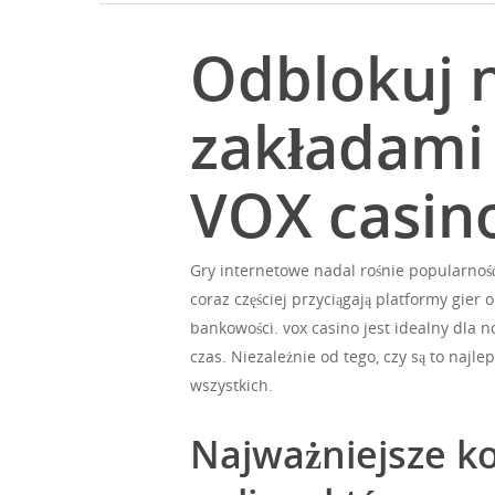
Odblokuj n
zakładami
VOX casino
Gry internetowe nadal rośnie popularnoś
coraz częściej przyciągają platformy gier
bankowości. vox casino jest idealny dla n
czas. Niezależnie od tego, czy są to najl
wszystkich.
Najważniejsze ko