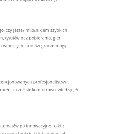
o, czy jesteś miłośnikiem szybkich
h, tytułów bez pobierania, gier
om wiodących studiów gracze mogą
icencjonowanych profesjonalistów t
, możesz czuć się komfortowo, wiedząc, że
utomatów po innowacyjne rolki z
 zabawne funkcje i duży potencjał