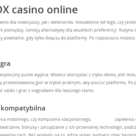
OX casino online
wno dla nowicjuszy, jak i weteranów. Niezależnie od tego, czy jeste
pieniędzy, istnieją alternatywy dla wszelkich preferencji. Rutyna ł
y powitalne, gdy tylko dołączą do platformy. Po rozpoczęciu możesz
 gra
zpieczny punkt wyjścia. Możesz skorzystać z trybu demo, jeśli test
ę przetestowania gier w trybie próbnym, aby poczuć platformę. Po 
 saldo i grać z nagrodami dla lepszego startu.
i kompatybilna
enia mobilnego, czy komputera stacjonarnego,
kasynovox
zapewnia s
warzanie, bonusy i zarządzanie z ich przenośnej technologii, podc
świetlaczach. Bez względu na to, gdzie jesteś, będziesz mieć bezp