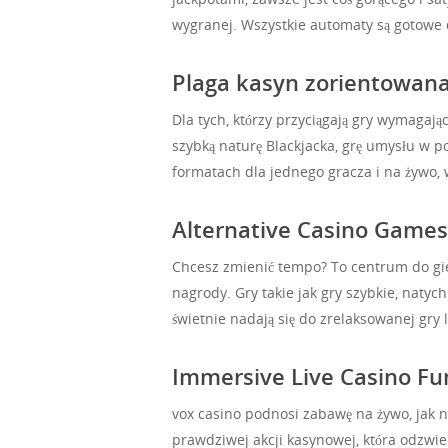
wygranej. Wszystkie automaty są gotowe 
Plaga kasyn zorientowana
Dla tych, którzy przyciągają gry wymagają
szybką naturę Blackjacka, grę umysłu w p
formatach dla jednego gracza i na żywo, w
Alternative Casino Games
Chcesz zmienić tempo? To centrum do gie
nagrody. Gry takie jak gry szybkie, natyc
świetnie nadają się do zrelaksowanej gry 
Immersive Live Casino Fu
vox casino podnosi zabawę na żywo, jak ni
prawdziwej akcji kasynowej, która odzwier