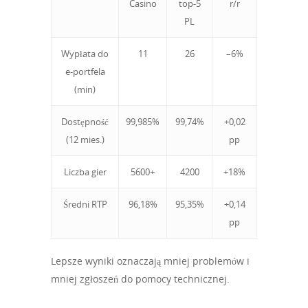
Casino
top-5
r/r
PL
Wypłata do
11
26
–6%
e-portfela
(min)
Dostępność
99,985%
99,74%
+0,02
(12 mies.)
pp
Liczba gier
5600+
4200
+18%
Średni RTP
96,18%
95,35%
+0,14
pp
Lepsze wyniki oznaczają mniej problemów i
mniej zgłoszeń do pomocy technicznej.