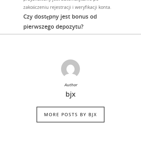
zakończeniu rejestracji i weryfikacji konta.
Czy dostępny jest bonus od
pierwszego depozytu?
Author
bjx
MORE POSTS BY BJX