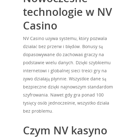
technologie w NV
Casino
NV Casino używa systemu, który pozwala
działać bez przerw i błędów. Bonusy są
dopasowywane do zachowań graczy na
podstawie wielu danych. Dzięki szybkiemu
internetowi i globalnej sieci treści gry na
żywo działają płynnie. Wszystkie dane są
bezpieczne dzięki najnowszym standardom
szyfrowania. Nawet gdy gra ponad 100
tysięcy osób jednocześnie, wszystko działa
bez problemu.
Czym NV kasyno