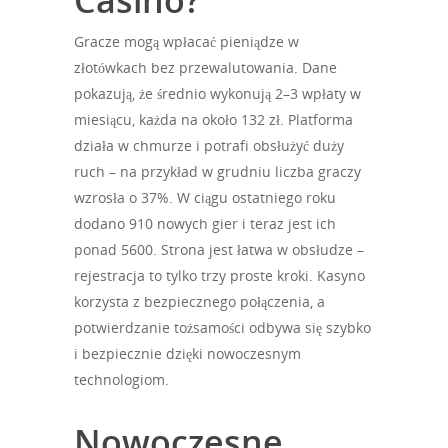
Casino?
Gracze mogą wpłacać pieniądze w
złotówkach bez przewalutowania. Dane
pokazują, że średnio wykonują 2–3 wpłaty w
miesiącu, każda na około 132 zł. Platforma
działa w chmurze i potrafi obsłużyć duży
ruch – na przykład w grudniu liczba graczy
wzrosła o 37%. W ciągu ostatniego roku
dodano 910 nowych gier i teraz jest ich
ponad 5600. Strona jest łatwa w obsłudze –
rejestracja to tylko trzy proste kroki. Kasyno
korzysta z bezpiecznego połączenia, a
potwierdzanie tożsamości odbywa się szybko
i bezpiecznie dzięki nowoczesnym
technologiom.
Nowoczesne