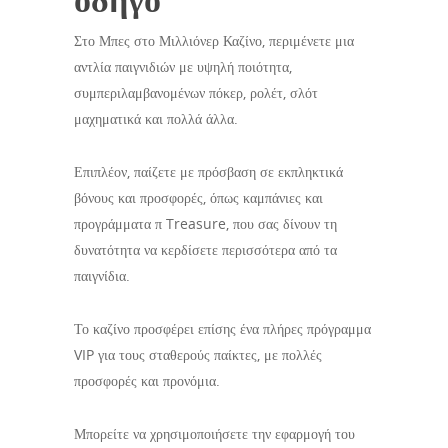
Στο Μπες στο Μιλλιόνερ Καζίνο, περιμένετε μια
αντλία παιγνιδιών με υψηλή ποιότητα,
συμπεριλαμβανομένων πόκερ, ρολέτ, σλότ
μαχηματικά και πολλά άλλα.
Επιπλέον, παίζετε με πρόσβαση σε εκπληκτικά
βόνους και προσφορές, όπως καμπάνιες και
προγράμματα π Treasure, που σας δίνουν τη
δυνατότητα να κερδίσετε περισσότερα από τα
παιγνίδια.
Το καζίνο προσφέρει επίσης ένα πλήρες πρόγραμμα
VIP για τους σταθερούς παίκτες, με πολλές
προσφορές και προνόμια.
Μπορείτε να χρησιμοποιήσετε την εφαρμογή του