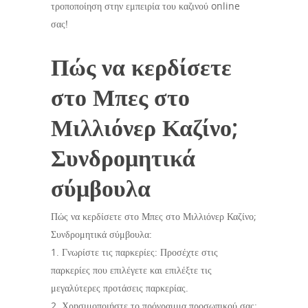
τροποποίηση στην εμπειρία του καζινού online
σας!
Πώς να κερδίσετε
στο Μπες στο
Μιλλιόνερ Καζίνο;
Συνδρομητικά
σύμβουλα
Πώς να κερδίσετε στο Μπες στο Μιλλιόνερ Καζίνο;
Συνδρομητικά σύμβουλα:
1. Γνωρίστε τις παρκερίες: Προσέχτε στις
παρκερίες που επιλέγετε και επιλέξτε τις
μεγαλύτερες προτάσεις παρκερίας.
2. Χρησιμοποιήστε το πρόγραμμα προσωπικού σας: