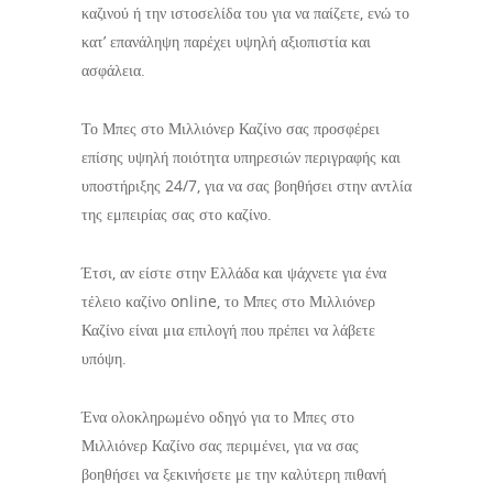
καζινού ή την ιστοσελίδα του για να παίζετε, ενώ το
κατ’ επανάληψη παρέχει υψηλή αξιοπιστία και
ασφάλεια.
Το Μπες στο Μιλλιόνερ Καζίνο σας προσφέρει
επίσης υψηλή ποιότητα υπηρεσιών περιγραφής και
υποστήριξης 24/7, για να σας βοηθήσει στην αντλία
της εμπειρίας σας στο καζίνο.
Έτσι, αν είστε στην Ελλάδα και ψάχνετε για ένα
τέλειο καζίνο online, το Μπες στο Μιλλιόνερ
Καζίνο είναι μια επιλογή που πρέπει να λάβετε
υπόψη.
Ένα ολοκληρωμένο οδηγό για το Μπες στο
Μιλλιόνερ Καζίνο σας περιμένει, για να σας
βοηθήσει να ξεκινήσετε με την καλύτερη πιθανή