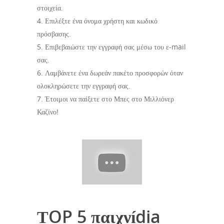
στοιχεία.
4. Επιλέξτε ένα όνομα χρήστη και κωδικό
πρόσβασης.
5. Επιβεβαιώστε την εγγραφή σας μέσω του ε-mail
σας.
6. Λαμβάνετε ένα δωρεάν πακέτο προσφορών όταν
ολοκληρώσετε την εγγραφή σας.
7. Έτοιμοι να παίξετε στο Μπες στο Μιλλιόνερ
Καζίνο!
ΤOP 5 παιχνídia