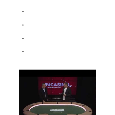
Online
ΤOP 5 παιχνídia που πρέπει να δοκιμάσετε
στο Μπες στο Μιλλιόνερ Καζίνο
Πώς να ανάπτυξετε στρατηγική παίξης στο
Μπες στο Μιλλιόνερ Καζίνο
Τι να περιμένετε από το Μπες στο Μιλλιόνερ
Καζίνο; Ένα ολοκληρωμένο οδηγό
Πώς να κερδίσετε στο Μπες στο Μιλλιόνερ
Καζίνο; Συνδρομητικά σύμβουλα