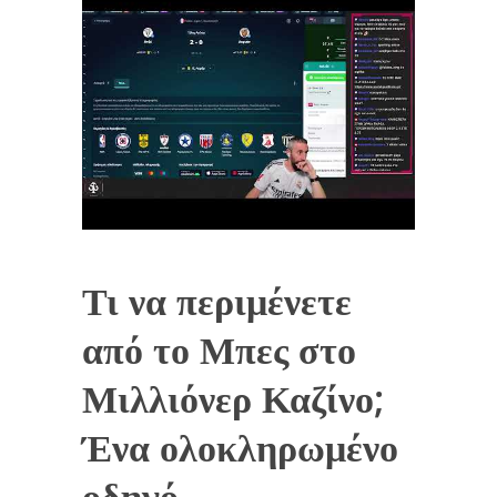
Τι να περιμένετε
από το Μπες στο
Μιλλιόνερ Καζίνο;
Ένα ολοκληρωμένο
οδηγό