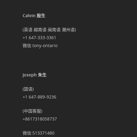
Calvin 殷生
(英语 越南语 闽南语 潮州语)
+1 647-333-3361
微信:tony-ontario
Joseph 朱生
(国语)
+1 647-889-9236
(中国客服)
+8617318058737
微信:513371480