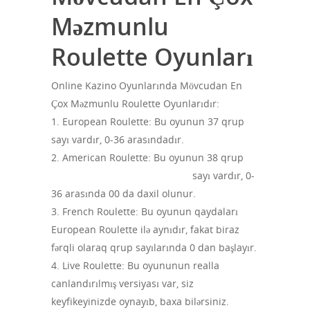
Məzmunlu
Roulette Oyunları
Online Kazino Oyunlarında Mövcudan En
Çox Məzmunlu Roulette Oyunlarıdır:
1. European Roulette: Bu oyunun 37 qrup
sayı vardır, 0-36 arasındadır.
2. American Roulette: Bu oyunun 38 qrup
https://1win-azerbaycan.com/
sayı vardır, 0-
36 arasında 00 da daxil olunur.
3. French Roulette: Bu oyunun qaydaları
European Roulette ilə aynıdır, fakat biraz
fərqli olaraq qrup sayılarında 0 dan başlayır.
4. Live Roulette: Bu oyununun realla
canlandırılmış versiyası var, siz
keyfikeyinizde oynayıb, baxa bilərsiniz.