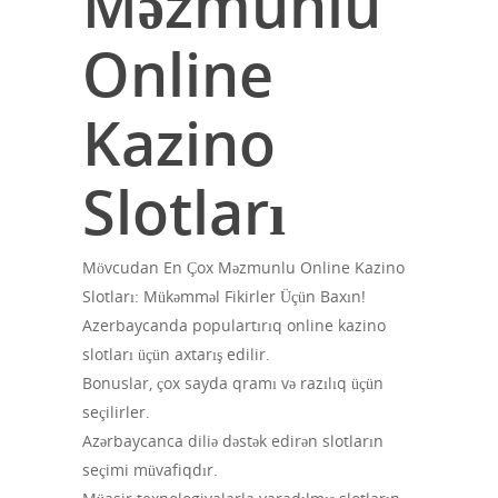
Məzmunlu
Online
Kazino
Slotları
Mövcudan En Çox Məzmunlu Online Kazino
Slotları: Mükəmməl Fikirler Üçün Baxın!
Azerbaycanda populartırıq online kazino
slotları üçün axtarış edilir.
Bonuslar, çox sayda qramı və razılıq üçün
seçilirler.
Azərbaycanca diliə dəstək edirən slotların
seçimi müvafiqdır.