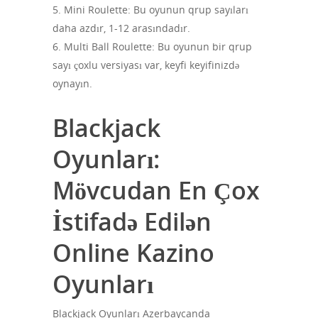
5. Mini Roulette: Bu oyunun qrup sayıları
daha azdır, 1-12 arasındadır.
6. Multi Ball Roulette: Bu oyunun bir qrup
sayı çoxlu versiyası var, keyfi keyifinizdə
oynayın.
Blackjack
Oyunları:
Mövcudan En Çox
İstifadə Edilən
Online Kazino
Oyunları
Blackjack Oyunları Azerbaycanda