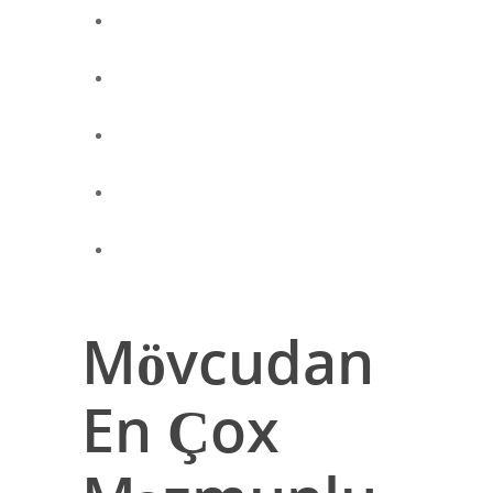
Video Poker Oyunları: Mövcudan En Çox
Seçilən Online Kazino Oyunları
Online Kazino Oyunlarında Mövcudan
En Çox Məzmunlu Roulette Oyunları
Blackjack Oyunları: Mövcudan En Çox
İstifadə Edilən Online Kazino Oyunları
Bakarat Oyunları: Mövcudan En Çox
Seçilən Online Kazino Oyunları
Online Kazino Oyunlarında Mövcudan
En Çox Məzmunlu Keno Oyunları
Mövcudan
En Çox