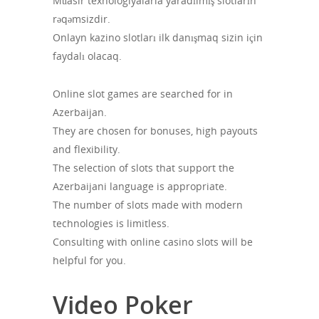
Müasir texnologiyalarla yaradılmış slotların
rəqəmsizdir.
Onlayn kazino slotları ilk danışmaq sizin için
faydalı olacaq.
Online slot games are searched for in
Azerbaijan.
They are chosen for bonuses, high payouts
and flexibility.
The selection of slots that support the
Azerbaijani language is appropriate.
The number of slots made with modern
technologies is limitless.
Consulting with online casino slots will be
helpful for you.
Video Poker