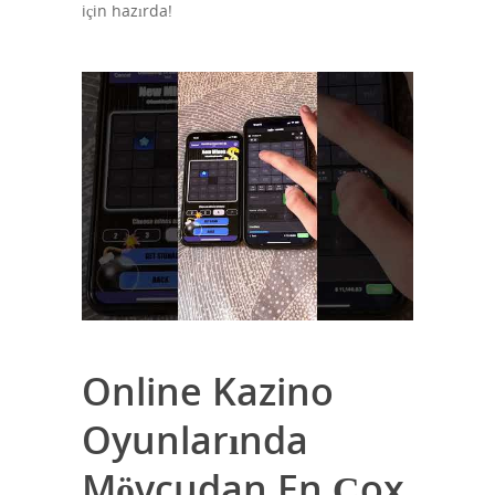
için hazırda!
Online Kazino
Oyunlarında
Mövcudan En Çox