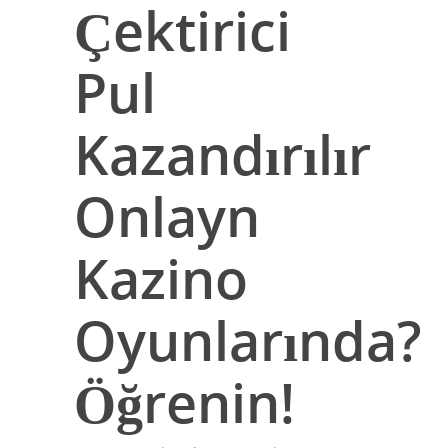
Çektirici
Pul
Kazandırılır
Onlayn
Kazino
Oyunlarında?
Öğrenin!