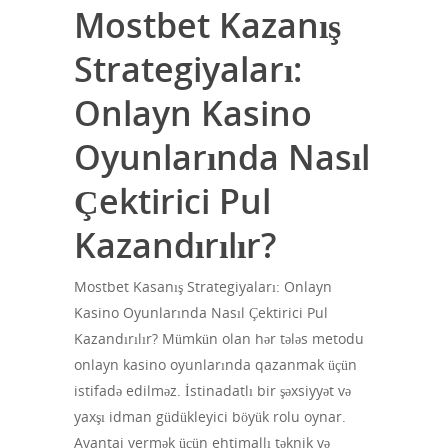
Mostbet Kazanış
Strategiyaları:
Onlayn Kasino
Oyunlarında Nasıl
Çektirici Pul
Kazandırılır?
Mostbet Kasanış Strategiyaları: Onlayn
Kasino Oyunlarında Nasıl Çektirici Pul
Kazandırılır? Mümkün olan hər tələs metodu
onlayn kasino oyunlarında qazanmak üçün
istifadə edilməz. İstinadatlı bir şəxsiyyət və
yaxşı idman güdükleyici böyük rolu oynar.
Avantaj vermək üçün ehtimallı təknik və