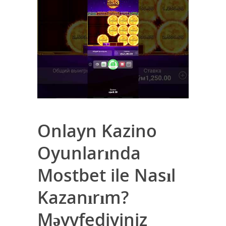
Onlayn Kazino
Oyunlarında
Mostbet ile Nasıl
Kazanırım?
Məyvfediyiniz