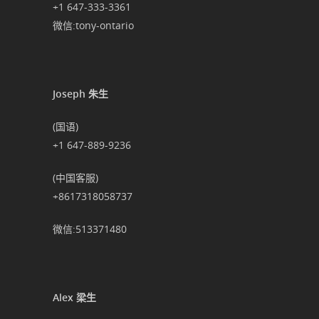
+1 647-333-3361
微信:tony-ontario
Joseph 朱生
(国语)
+1 647-889-9236
(中国客服)
+8617318058737
微信:513371480
Alex 梁生