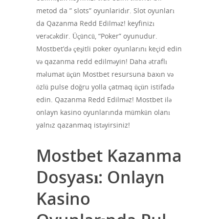
metod da ” slots” oyunlaridır. Slot oyunları
da Qazanma Redd Edilməz! keyfinizı
verəcəkdir. Üçüncü, “Poker” oyunudur.
Mostbet’də çeşitli poker oyunlarını keçid edin
və qazanma redd edilməyin! Daha ətraflı
məlumat üçün Mostbet resursuna baxın və
özlü pulse doğru yolla çatmaq üçün istifadə
edin. Qazanma Redd Edilməz! Mostbet ilə
onlayn kasino oyunlarında mümkün olanı
yalnız qazanmaq istəyirsiniz!
Mostbet Kazanma
Dosyası: Onlayn
Kasino