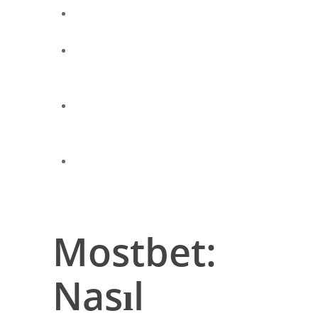
Onlayn Kazino Oyunlarında Mostbet ile
Nasıl Kazanırım? Məyvfediyiniz üçün!
Mostbet Kazanış Strategiyaları: Onlayn
Kasino Oyunlarında Nasıl Çektirici Pul
Kazandırılır?
Mostbet: Qazanma Redd Edilməz!
Onlayn Kasino Oyunlarında Çektirici Pul
Kazandırma Metodları
Mostbet Kazanma Dosyası: Onlayn
Kasino Oyunlarında Pul Kazandırma
Rehberi
Mostbet:
Nasıl