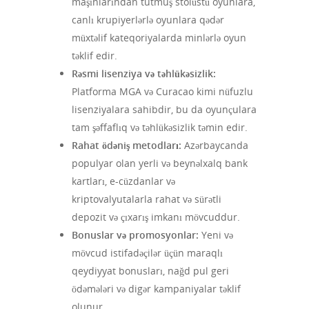
maşınlarından tutmuş stolüstü oyunlara,
canlı krupiyerlərlə oyunlara qədər
müxtəlif kateqoriyalarda minlərlə oyun
təklif edir.
Rəsmi lisenziya və təhlükəsizlik:
Platforma MGA və Curacao kimi nüfuzlu
lisenziyalara sahibdir, bu da oyunçulara
tam şəffaflıq və təhlükəsizlik təmin edir.
Rahat ödəniş metodları:
Azərbaycanda
populyar olan yerli və beynəlxalq bank
kartları, e-cüzdanlar və
kriptovalyutalarla rahat və sürətli
depozit və çıxarış imkanı mövcuddur.
Bonuslar və promosyonlar:
Yeni və
mövcud istifadəçilər üçün maraqlı
qeydiyyat bonusları, nağd pul geri
ödəmələri və digər kampaniyalar təklif
olunur.