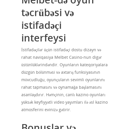
təcrübəsi və
istifadəçi
interfeysi
İstifadəçilər üçün istifadəçi dostu dizayn və
rahat naviqasiya Melbet Casino-nun digər
üstünlüklərindəndir. Oyunların kateqoriyalara
düzgün bölünməsi və axtarış funksiyasının
mövcudluğu, oyunçuların sevimli oyunlarını
rahat tapmasını və oynamağa başlamasını
asanlaşdırır. Həmçinin, canlı kazino oyunları
yüksək keyfiyyətli video yayımları ilə əsl kazino
atmosferini evinizə gətirir.
Bonuslar və