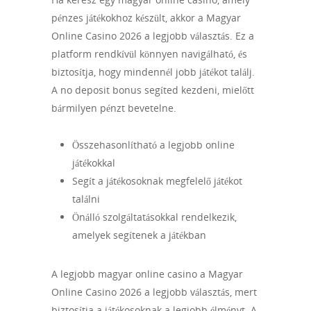
pénzes játékokhoz készült, akkor a Magyar
Online Casino 2026 a legjobb választás. Ez a
platform rendkívül könnyen navigálható, és
biztosítja, hogy mindennél jobb játékot találj.
A no deposit bonus segíted kezdeni, mielőtt
bármilyen pénzt bevetelne.
Összehasonlítható a legjobb online
játékokkal
Segít a játékosoknak megfelelő játékot
találni
Önálló szolgáltatásokkal rendelkezik,
amelyek segítenek a játékban
A legjobb magyar online casino a Magyar
Online Casino 2026 a legjobb választás, mert
biztosítja a játékosoknak a legjobb élményt. A