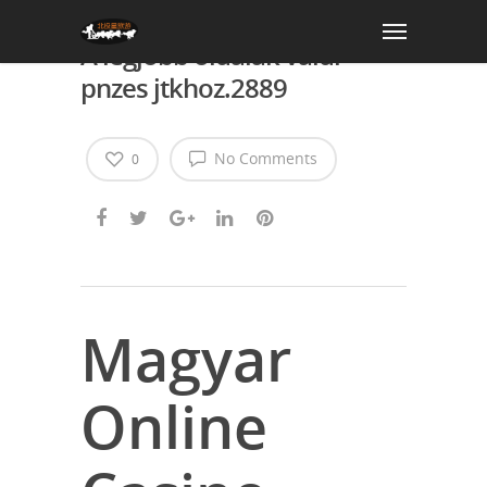
Magyar Online Casino 2026
A legjobb oldalak valdi
pnzes jtkhoz.2889
No Comments
0
Magyar
Online