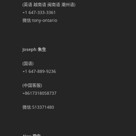
(英语 越南语 闽南语 潮州语)
+1 647-333-3361
微信:tony-ontario
Joseph 朱生
(国语)
+1 647-889-9236
(中国客服)
+8617318058737
微信:513371480