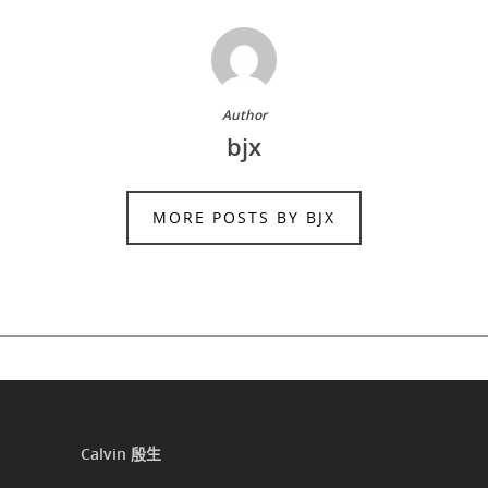
Author
bjx
MORE POSTS BY BJX
Calvin 殷生