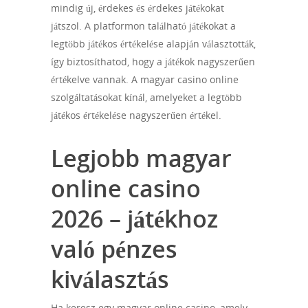
mindig új, érdekes és érdekes játékokat
játszol. A platformon található játékokat a
legtöbb játékos értékelése alapján választották,
így biztosíthatod, hogy a játékok nagyszerűen
értékelve vannak. A magyar casino online
szolgáltatásokat kínál, amelyeket a legtöbb
játékos értékelése nagyszerűen értékel.
Legjobb magyar
online casino
2026 – játékhoz
való pénzes
kiválasztás
Ha keresz egy magyar online casino, amely