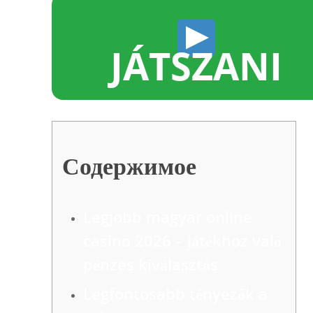
JÁTSZANI
Содержимое
Legjobb magyar online
casino 2026 – játékhoz való
pénzes kiválasztás
Legfontosabb tényezők a