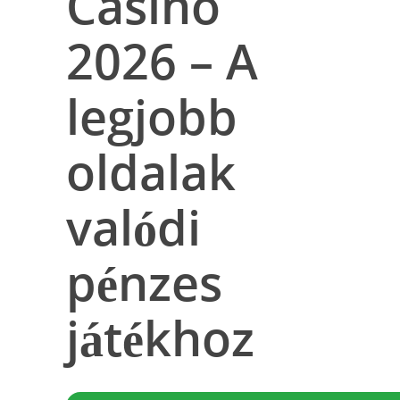
Casino
2026 – A
legjobb
oldalak
valódi
pénzes
játékhoz