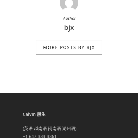
Author
bjx
MORE POSTS BY BJX
Calvin 殷生
(英语 越南语 闽南语 潮州语)
+1 647-333-3361