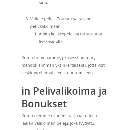
sinua.
Valitse pelisi: Tutustu valtavaan
pelivalikoimaan.
Aloita kolikkopeleistä tai suuntaa
livekasinolle.
Kuten huomaamme, prosessi on tehty
mahdollisimman yksinkertaiseksi, jotta voit
keskittyä olennaiseen – nauttimiseen.
in Pelivalikoima ja
Bonukset
Kuten olemme nähneet, tarjoaa todella
laajan valikoiman pelejä, joka tyydyttää