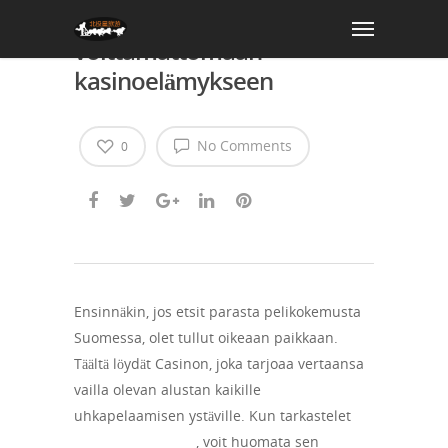
Löydä Koningbet: Tie
voittamattomaan
kasinoelämykseen
No Comments
0
Ensinnäkin, jos etsit parasta pelikokemusta
Suomessa, olet tullut oikeaan paikkaan.
Täältä löydät Casinon, joka tarjoaa vertaansa
vailla olevan alustan kaikille
uhkapelaamisen ystäville. Kun tarkastelet
Koning Bet Casino
, voit huomata sen