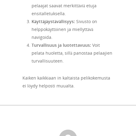
pelaajat saavat merkittäviä etuja
ensitalletuksella.
Käyttäjäystävällisyys:
Sivusto on
helppokäyttöinen ja miellyttävä
navigoida.
Turvallisuus ja luotettavuus:
Voit
pelata huoletta, sillä panostaa pelaajien
turvallisuuteen.
Kaiken kaikkiaan in kaltaista pelikokemusta
ei löydy helposti muualta.