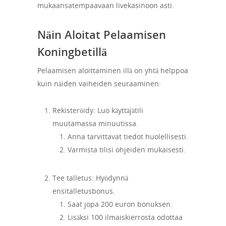
mukaansatempaavaan livekasinoon asti.
Näin Aloitat Pelaamisen
Koningbetillä
Pelaamisen aloittaminen illä on yhtä helppoa
kuin näiden vaiheiden seuraaminen:
Rekisteröidy: Luo käyttäjätili
muutamassa minuutissa.
Anna tarvittavat tiedot huolellisesti.
Varmista tilisi ohjeiden mukaisesti.
Tee talletus: Hyödynnä
ensitalletusbonus.
Saat jopa 200 euron bonuksen.
Lisäksi 100 ilmaiskierrosta odottaa