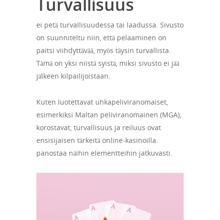
Turvallisuus
ei petä turvallisuudessa tai laadussa. Sivusto
on suunniteltu niin, että pelaaminen on
paitsi viihdyttävää, myös täysin turvallista.
Tämä on yksi niistä syistä, miksi sivusto ei jää
jälkeen kilpailijoistaan.
Kuten luotettavat uhkapeliviranomaiset,
esimerkiksi Maltan peliviranomainen (MGA),
korostavat, turvallisuus ja reiluus ovat
ensisijaisen tärkeitä online-kasinoilla.
panostaa näihin elementteihin jatkuvasti.