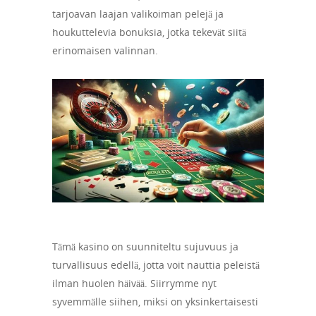
tarjoavan laajan valikoiman pelejä ja
houkuttelevia bonuksia, jotka tekevät siitä
erinomaisen valinnan.
Tämä kasino on suunniteltu sujuvuus ja
turvallisuus edellä, jotta voit nauttia peleistä
ilman huolen häivää. Siirrymme nyt
syvemmälle siihen, miksi on yksinkertaisesti