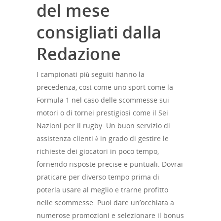
del mese
consigliati dalla
Redazione
I campionati più seguiti hanno la
precedenza, così come uno sport come la
Formula 1 nel caso delle scommesse sui
motori o di tornei prestigiosi come il Sei
Nazioni per il rugby. Un buon servizio di
assistenza clienti è in grado di gestire le
richieste dei giocatori in poco tempo,
fornendo risposte precise e puntuali. Dovrai
praticare per diverso tempo prima di
poterla usare al meglio e trarne profitto
nelle scommesse. Puoi dare un’occhiata a
numerose promozioni e selezionare il bonus