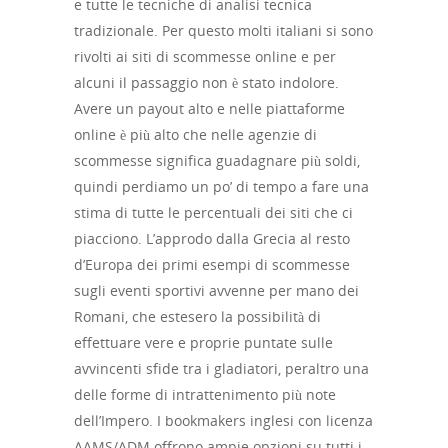
e tutte le tecniche di analisi tecnica
tradizionale. Per questo molti italiani si sono
rivolti ai siti di scommesse online e per
alcuni il passaggio non è stato indolore.
Avere un payout alto e nelle piattaforme
online è più alto che nelle agenzie di
scommesse significa guadagnare più soldi,
quindi perdiamo un po’ di tempo a fare una
stima di tutte le percentuali dei siti che ci
piacciono. L’approdo dalla Grecia al resto
d’Europa dei primi esempi di scommesse
sugli eventi sportivi avvenne per mano dei
Romani, che estesero la possibilità di
effettuare vere e proprie puntate sulle
avvincenti sfide tra i gladiatori, peraltro una
delle forme di intrattenimento più note
dell’Impero. I bookmakers inglesi con licenza
AAMS/ADM offrono ampie opzioni su tutti i