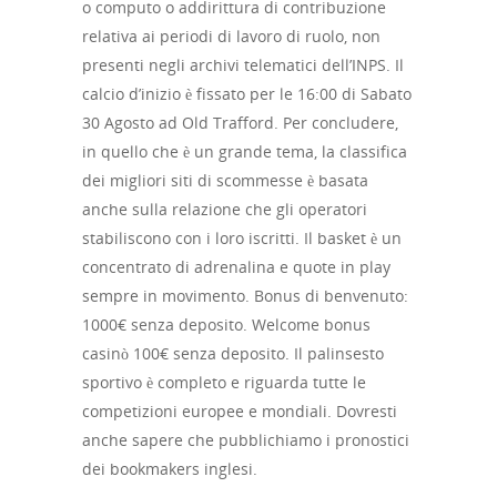
o computo o addirittura di contribuzione
relativa ai periodi di lavoro di ruolo, non
presenti negli archivi telematici dell’INPS. Il
calcio d’inizio è fissato per le 16:00 di Sabato
30 Agosto ad Old Trafford. Per concludere,
in quello che è un grande tema, la classifica
dei migliori siti di scommesse è basata
anche sulla relazione che gli operatori
stabiliscono con i loro iscritti. Il basket è un
concentrato di adrenalina e quote in play
sempre in movimento. Bonus di benvenuto:
1000€ senza deposito. Welcome bonus
casinò 100€ senza deposito. Il palinsesto
sportivo è completo e riguarda tutte le
competizioni europee e mondiali. Dovresti
anche sapere che pubblichiamo i pronostici
dei bookmakers inglesi.