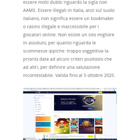
essere molti dubbi riguardo la sigla non
AAMS. Essere illegali in Italia, anzi sul suolo
italiano, non significa essere un bookmaker
o casinò illegale e inaccessibile per i
giocatori online. Non esiste un sito migliore
in assoluto, per quanto riguarda le
scommesse ippiche: troppo soggettiva la
priorità data ad alcuni criteri piuttosto che
ad altri, per definire una valutazione
incontestabile. Valida fino al 5 ottobre 2025.