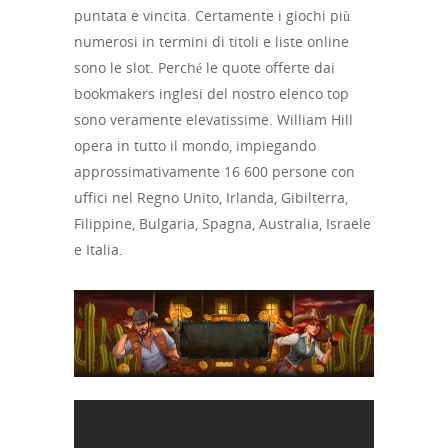
puntata e vincita. Certamente i giochi più
numerosi in termini di titoli e liste online
sono le slot. Perché le quote offerte dai
bookmakers inglesi del nostro elenco top
sono veramente elevatissime. William Hill
opera in tutto il mondo, impiegando
approssimativamente 16 600 persone con
uffici nel Regno Unito, Irlanda, Gibilterra,
Filippine, Bulgaria, Spagna, Australia, Israele
e Italia.