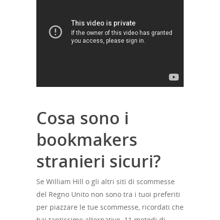
Cosa sono i
bookmakers
stranieri sicuri?
Se William Hill o gli altri siti di scommesse
del Regno Unito non sono tra i tuoi preferiti
per piazzare le tue scommesse, ricordati che
hai tantissime alternative. 11 metodi di