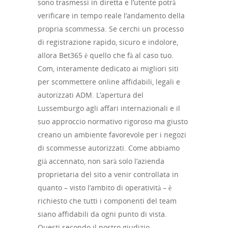
sono trasmessi in diretta e l’utente potrà
verificare in tempo reale l’andamento della
propria scommessa. Se cerchi un processo
di registrazione rapido, sicuro e indolore,
allora Bet365 è quello che fà al caso tuo.
Com, interamente dedicato ai migliori siti
per scommettere online affidabili, legali e
autorizzati ADM. L’apertura del
Lussemburgo agli affari internazionali e il
suo approccio normativo rigoroso ma giusto
creano un ambiente favorevole per i negozi
di scommesse autorizzati. Come abbiamo
già accennato, non sarà solo l’azienda
proprietaria del sito a venir controllata in
quanto – visto l’ambito di operatività – è
richiesto che tutti i componenti del team
siano affidabili da ogni punto di vista.
Questi secondo il nostro giudizio