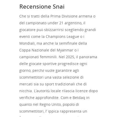
Recensione Snai
Che si tratti della Prima Divisione armena o
del campionato under 21 argentino, il
giocatore può sbizzarrirsi scegliendo grandi
eventi come la Champions League o i
Mondiali, ma anche la semifinale della
Coppa Nazionale del Myanmar o i
campionati femminili. Nel 2025, il panorama
delle giocate sportive progredisce ogni
giorno, perché vuole garantire agli
scommettitori una vasta selezione di
mercati sia su sport tradizionali che di
nicchia. L’autorità locale rilascia licenze dopo
verifiche approfondite. Com e Betdaq in
quanto nel Regno Unito, popolo di
scommettitori, l’ ippica rappresenta un