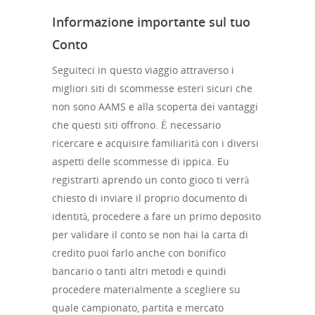
Informazione importante sul tuo
Conto
Seguiteci in questo viaggio attraverso i
migliori siti di scommesse esteri sicuri che
non sono AAMS e alla scoperta dei vantaggi
che questi siti offrono. È necessario
ricercare e acquisire familiarità con i diversi
aspetti delle scommesse di ippica. Eu
registrarti aprendo un conto gioco ti verrà
chiesto di inviare il proprio documento di
identità, procedere a fare un primo deposito
per validare il conto se non hai la carta di
credito puoi farlo anche con bonifico
bancario o tanti altri metodi e quindi
procedere materialmente a scegliere su
quale campionato, partita e mercato