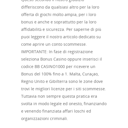
differiscono da qualsiasi altro per la loro
offerta di giochi molto ampia, per i loro
bonus e anche e soprattutto per la loro
affidabilità e sicurezza. Per saperne di più
puoi leggere il nostro articolo dedicato su
come aprire un conto scommesse.
IMPORTANTE: In fase di registrazione
seleziona Bonus Casino oppure inserisci il
codice BB CASINO1000 per ricevere un
Bonus del 100% fino a 1. Malta, Curaçao,
Regno Unito e Gibilterra sono le zone dove
trovi le migliori licenze per i siti scommesse.
Tuttavia non sempre questa pratica era
svolta in modo legale ed onesto, finanziando
e venendo finanziata affari loschi ed
organizzazioni criminali.