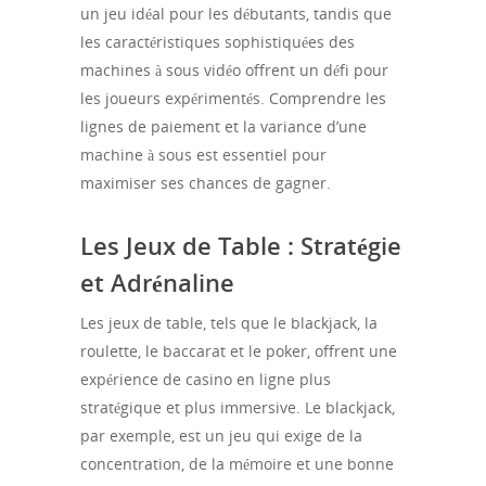
un jeu idéal pour les débutants, tandis que
les caractéristiques sophistiquées des
machines à sous vidéo offrent un défi pour
les joueurs expérimentés. Comprendre les
lignes de paiement et la variance d’une
machine à sous est essentiel pour
maximiser ses chances de gagner.
Les Jeux de Table : Stratégie
et Adrénaline
Les jeux de table, tels que le blackjack, la
roulette, le baccarat et le poker, offrent une
expérience de casino en ligne plus
stratégique et plus immersive. Le blackjack,
par exemple, est un jeu qui exige de la
concentration, de la mémoire et une bonne