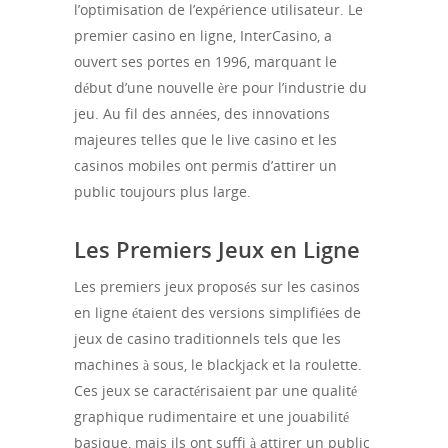
l’optimisation de l’expérience utilisateur. Le
premier casino en ligne, InterCasino, a
ouvert ses portes en 1996, marquant le
début d’une nouvelle ère pour l’industrie du
jeu. Au fil des années, des innovations
majeures telles que le live casino et les
casinos mobiles ont permis d’attirer un
public toujours plus large.
Les Premiers Jeux en Ligne
Les premiers jeux proposés sur les casinos
en ligne étaient des versions simplifiées de
jeux de casino traditionnels tels que les
machines à sous, le blackjack et la roulette.
Ces jeux se caractérisaient par une qualité
graphique rudimentaire et une jouabilité
basique, mais ils ont suffi à attirer un public