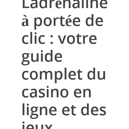
Ladrénaline
à portée de
clic : votre
guide
complet du
casino en
ligne et des
jeux