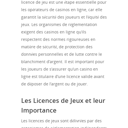
licence de jeu est une étape essentielle pour
les opérateurs de casinos en ligne, car elle
garantit la sécurité des joueurs et l’équité des
jeux. Les organismes de réglementation
exigent des casinos en ligne qu’ils
respectent des normes rigoureuses en
matière de sécurité, de protection des
données personnelles et de lutte contre le
blanchiment d’argent. Il est important pour
les joueurs de s’assurer qu’un casino en
ligne est titulaire d’une licence valide avant
de déposer de l’argent ou de jouer.
Les Licences de Jeux et leur
Importance
Les licences de jeux sont délivrées par des