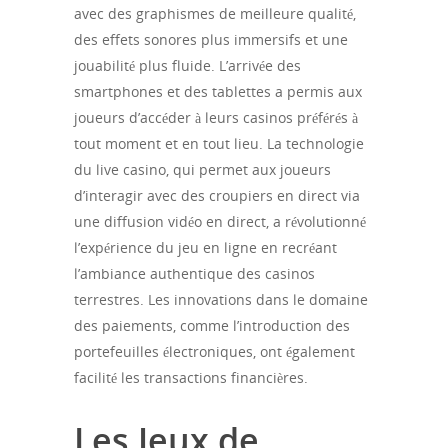
avec des graphismes de meilleure qualité,
des effets sonores plus immersifs et une
jouabilité plus fluide. L’arrivée des
smartphones et des tablettes a permis aux
joueurs d’accéder à leurs casinos préférés à
tout moment et en tout lieu. La technologie
du live casino, qui permet aux joueurs
d’interagir avec des croupiers en direct via
une diffusion vidéo en direct, a révolutionné
l’expérience du jeu en ligne en recréant
l’ambiance authentique des casinos
terrestres. Les innovations dans le domaine
des paiements, comme l’introduction des
portefeuilles électroniques, ont également
facilité les transactions financières.
Les Jeux de